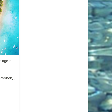
lage in
rsonen, ,