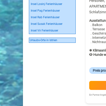
Personen,
Insel Losinj Ferienhäuser
APARTMEN
Insel Pag Ferienhäuser
Schlafzim
Insel Rab Ferienhäuser
Ausstattun
Insel Susak Ferienhäuser
. Balkon
. Terrasse
Insel Vir Ferienhäuser
. Geschirr
. Internet
Urlaubs-Orte in Istrien
. Nichtrau
❄ Klimaanl
🐶 Hunde w
Preis pr
Ein Partner-Ang