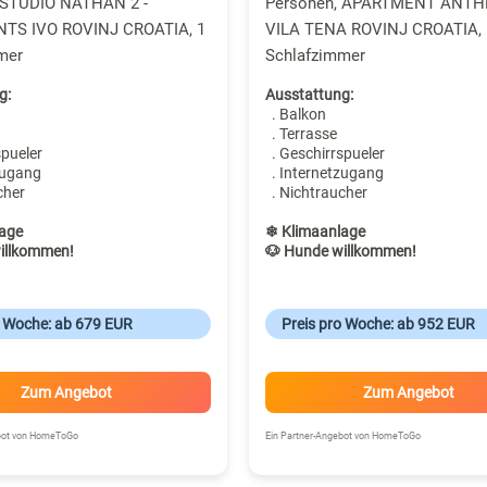
 STUDIO NATHAN 2 -
Personen, APARTMENT ANTHE
TS IVO ROVINJ CROATIA, 1
VILA TENA ROVINJ CROATIA, 
mer
Schlafzimmer
g:
Ausstattung:
. Balkon
. Terrasse
spueler
. Geschirrspueler
zugang
. Internetzugang
cher
. Nichtraucher
age
❄ Klimaanlage
illkommen!
🐶 Hunde willkommen!
o Woche: ab 679 EUR
Preis pro Woche: ab 952 EUR
Zum Angebot
Zum Angebot
ebot von HomeToGo
Ein Partner-Angebot von HomeToGo