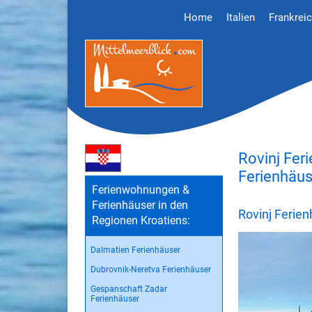
Home
Italien
Frankrei
Rovinj Fer
Ferienhäus
Ferienwohnungen &
Ferienhäuser in den
Rovinj Ferie
Regionen Kroatiens:
Dalmatien Ferienhäuser
Dubrovnik-Neretva Ferienhäuser
Gespanschaft Zadar
Ferienhäuser