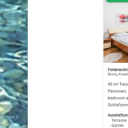
Ferienwohn
Rovinj, Kroat
45 m² Fer
Personen, 
bedroom ap
Schlafzim
Ausstattun
. Terrasse
. Garten