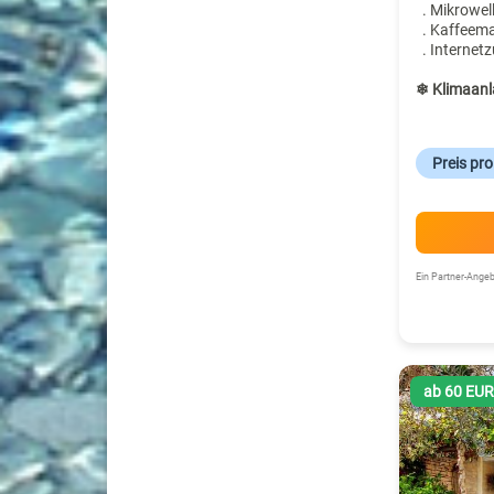
. Mikrowel
. Kaffeem
. Internet
❄ Klimaanl
Preis pr
Ein Partner-Ang
ab 60 EU