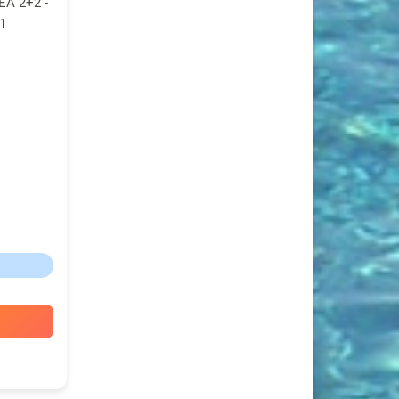
A 2+2 -
1