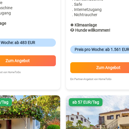
le
. Safe
aschine
. Internetzugang
zugang
. Nichtraucher
age
❄ Klimaanlage
🐶 Hunde willkommen!
o Woche: ab 483 EUR
Preis pro Woche: ab 1.561 EU
Zum Angebot
Zum Angebot
ebot von HomeToGo
Ein Partner-Angebot von HomeToGo
R/Tag
ab 57 EUR/Tag