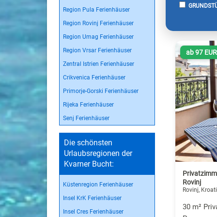
GRUNDSTÜ
Region Pula Ferienhäuser
Region Rovinj Ferienhäuser
Region Umag Ferienhäuser
Region Vrsar Ferienhäuser
ab 97 EU
Zentral Istrien Ferienhäuser
Crikvenica Ferienhäuser
Primorje-Gorski Ferienhäuser
Rijeka Ferienhäuser
Senj Ferienhäuser
Die schönsten
Urlaubsregionen der
Kvarner Bucht:
Privatzimm
Rovinj
Küstenregion Ferienhäuser
Rovinj, Kroat
Insel KrK Ferienhäuser
30 m² Priv
Insel Cres Ferienhäuser