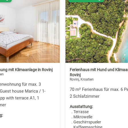
ung mit Klimaanlage in Rovinj
Ferienhaus mit Hund und Klimaan
ien
Rovinj
Rovinj, Kroatien
ienwohnung für max. 3
70 m² Ferienhaus für max. 6 Pe
Guest house Marica / 1-
2 Schlafzimmer
p with terrace A1, 1
mer
Ausstattung:
. Terrasse
g:
. Mikrowelle
. Geschirrspueler
. Kaffeemaschine