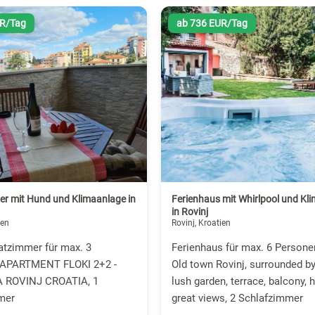
UR/Tag
ab 736 EUR/Tag
er mit Hund und Klimaanlage in
Ferienhaus mit Whirlpool und Kl
in Rovinj
ien
Rovinj, Kroatien
atzimmer für max. 3
Ferienhaus für max. 6 Personen,
 APARTMENT FLOKI 2+2 -
Old town Rovinj, surrounded by
 ROVINJ CROATIA, 1
lush garden, terrace, balcony, h
mer
great views, 2 Schlafzimmer