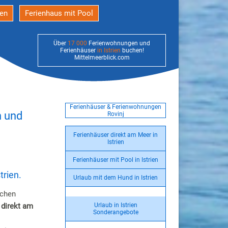
den
Ferienhaus mit Pool
Über
17 000
Ferienwohnungen und
Ferienhäuser
in Istrien
buchen!
Mittelmeerblick.com
Ferienhäuser & Ferienwohnungen
n und
Rovinj
Ferienhäuser direkt am Meer in
Istrien
Ferienhäuser mit Pool in Istrien
trien.
Urlaub mit dem Hund in Istrien
ichen
 direkt am
Urlaub in Istrien
Sonderangebote