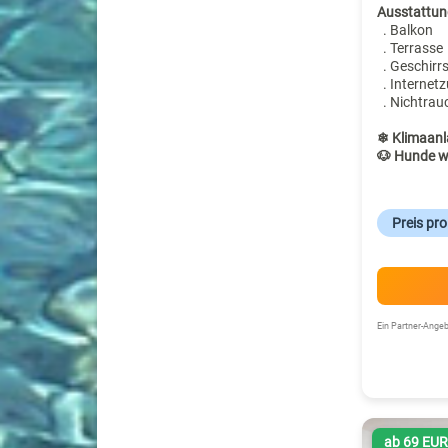
Ausstattun
. Balkon
. Terrasse
. Geschirr
. Internet
. Nichtrau
❄ Klimaanl
🐶 Hunde w
Preis pr
Ein Partner-Ang
ab 69 EU