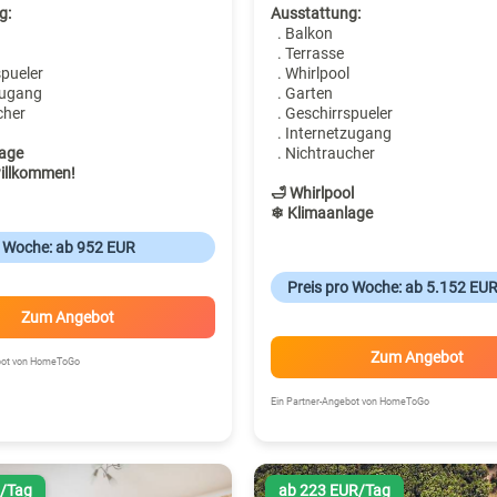
g:
Ausstattung:
. Balkon
. Terrasse
spueler
. Whirlpool
zugang
. Garten
cher
. Geschirrspueler
. Internetzugang
age
. Nichtraucher
illkommen!
🛁 Whirlpool
❄ Klimaanlage
o Woche: ab 952 EUR
Preis pro Woche: ab 5.152 EU
Zum Angebot
Zum Angebot
ebot von HomeToGo
Ein Partner-Angebot von HomeToGo
R/Tag
ab 223 EUR/Tag