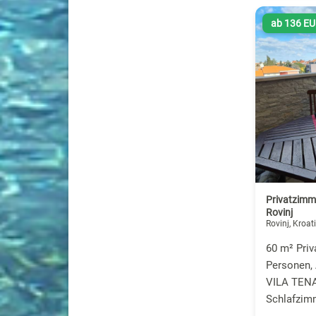
ab 136 E
Privatzimm
Rovinj
Rovinj, Kroat
60 m² Priv
Personen,
VILA TENA
Schlafzim