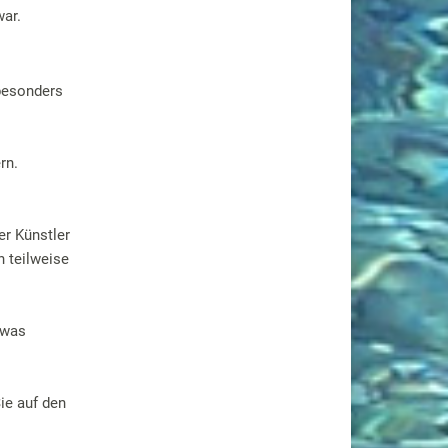
war.
 besonders
rn.
er Künstler
 teilweise
twas
ie auf den