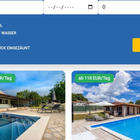
L
/ WASSER
CK EINGEZÄUNT
UR/Tag
ab 118 EUR/Tag