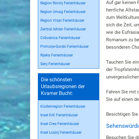
Auf gar keinen 
Region Rovinj Ferienhäuser
herrliche Altst
Region Umag Ferienhäuser
zum Weltkulture
Region Vrsar Ferienhäuser
sich die Zeit, 
Zentral Istrien Ferienhäuser
wie die Eufrasi
Crikvenica Ferienhäuser
Romanum zu bes
Primorje-Gorski Ferienhäuser
besonderen Cha
Rijeka Ferienhäuser
Tauchen Sie ein
Senj Ferienhäuser
der Tropfsteinh
unvergesslichen 
Die schönsten
Urlaubsregionen der
Fahren Sie mit d
Kvarner Bucht:
Sie auf einen d
Küstenregion Ferienhäuser
Besichtigen Sie 
Insel KrK Ferienhäuser
Insel Cres Ferienhäuser
Sehenswürdigk
Insel Losinj Ferienhäuser
Besuchen Sie d