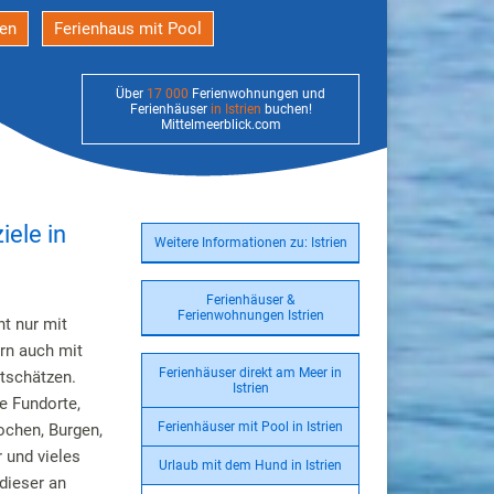
den
Ferienhaus mit Pool
Über
17 000
Ferienwohnungen und
Ferienhäuser
in Istrien
buchen!
Mittelmeerblick.com
iele in
Weitere Informationen zu: Istrien
Ferienhäuser &
Ferienwohnungen Istrien
t nur mit
rn auch mit
Ferienhäuser direkt am Meer in
tschätzen.
Istrien
he Fundorte,
Ferienhäuser mit Pool in Istrien
ochen, Burgen,
 und vieles
Urlaub mit dem Hund in Istrien
 dieser an