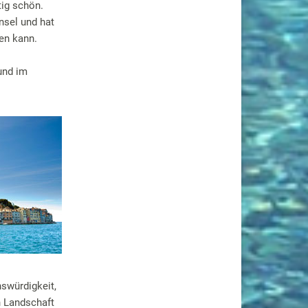
tig schön.
insel und hat
en kann.
 und im
nswürdigkeit,
n Landschaft