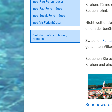
Insel Pag Ferienhäuser
Kirchen, Türme u
Insel Rab Ferienhäuser
Besuch lohnt.
Insel Susak Ferienhäuser
Nicht weit entf
Insel Vir Ferienhäuser
einem der berüh
Die Urlaubs-Orte in Istrien,
Kroatien
Zwischen
Funta
genannten Villa
Besuchen Sie au
Kirchen und ein
Sehenswürdigk