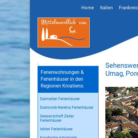
Home
Italien
Frankrei
Sehenswert
Ferienwohnungen &
Umag, Pore
Ferienhäuser in den
Regionen Kroatiens:
Dalmatien Ferienhäuser
Dubrovnik-Neretva Ferienhäuser
Gespanschaft Zadar
Ferienhäuser
Istrien Ferienhäuser
Kroatische Adriaküste