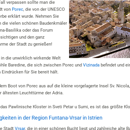
Fall verpassen sollte man die
adt von
Porec
, die von der UNESCO
rbe erklärt wurde. Nehmen Sie
um die vielen schönen Baudenkmäler
ana-Basilika oder das Forum
ichtigen und den ganz
rme der Stadt zu genießen!
 in die unwirklich wirkende Welt
öhle Baredine, die sich zwischen Porec und
Vizinada
befindet und ei
Eindrücken für Sie bereit hält.
em Boot von Porec aus auf die kleine vorgelagerte Insel Sv. Nicola, 
er ältesten Leuchttürme der Adria.
das Pawlinische Kloster in Sveti Petar u Sumi, es ist das größte Klo
eiten in der Region Funtana-Vrsar in Istrien
ie Stadt
Vrsar
, die in einer schönen Bucht liegt und zahlreiche alte 