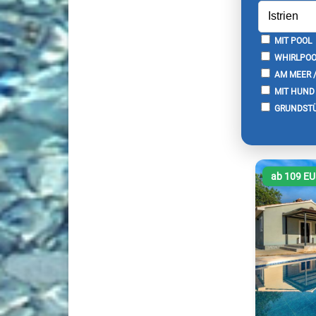
MIT POOL
WHIRLPOO
AM MEER 
MIT HUND
GRUNDSTÜ
ab 109 E