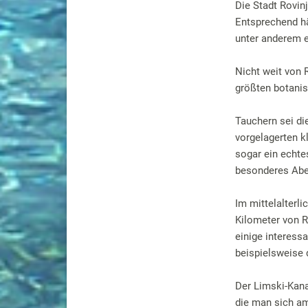
Die Stadt Rovinj
Entsprechend häu
unter anderem 
Nicht weit von R
größten botanis
Tauchern sei di
vorgelagerten kl
sogar ein echte
besonderes Aben
Im mittelalterli
Kilometer von R
einige interess
beispielsweise
Der Limski-Kana
die man sich am