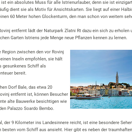
 ist ein absolutes Muss für alle Istrienurlauber, denn sie ist einzigar
fig dient sie als Motiv für Ansichtskarten. Sie liegt auf einer Halb
einen 60 Meter hohen Glockenturm, den man schon von weitem seh
ovinj entfernt lädt der Naturpark Zlatni Rt dazu ein sich zu erholen
chen Garten Istriens jede Menge neue Pflanzen kennen zu lernen.
e Region zwischen den vor Rovinj
einen Inseln empfohlen, sie hält
s gesunkenes Schiff als
teuer bereit.
chen Dorf Bale, das etwa 20
ovinj entfernt ist, können Besucher
ante alte Bauwerke besichtigen wie
 den Palazzo Soardo Bembo.
l, der 9 Kilometer ins Landesinnere reicht, ist eine besondere Sehe
 besten vom Schiff aus ansieht. Hier gibt es neben der traumhafte