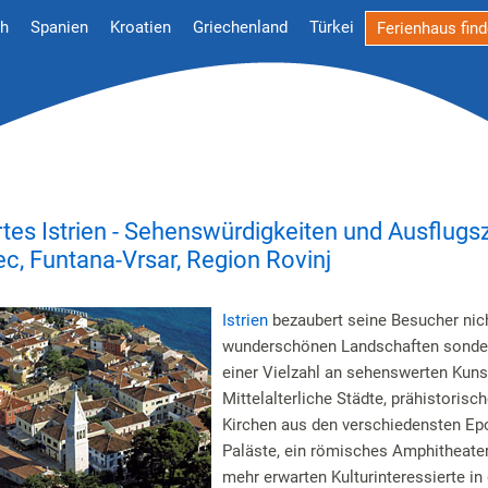
ch
Spanien
Kroatien
Griechenland
Türkei
Ferienhaus fin
es Istrien - Sehenswürdigkeiten und Ausflugsz
c, Funtana-Vrsar, Region Rovinj
Istrien
bezaubert seine Besucher nich
wunderschönen Landschaften sonde
einer Vielzahl an sehenswerten Kuns
Mittelalterliche Städte, prähistorisc
Kirchen aus den verschiedensten Ep
Paläste, ein römisches Amphitheater
mehr erwarten Kulturinteressierte in