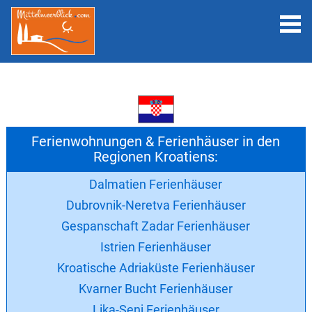
Ferienwohnungen & Ferienhäuser in den
Regionen Kroatiens:
Dalmatien Ferienhäuser
Dubrovnik-Neretva Ferienhäuser
Gespanschaft Zadar Ferienhäuser
Istrien Ferienhäuser
Kroatische Adriaküste Ferienhäuser
Kvarner Bucht Ferienhäuser
Lika-Senj Ferienhäuser