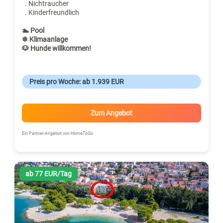
. Nichtraucher
. Kinderfreundlich
🏊 Pool
❄ Klimaanlage
🐶 Hunde willkommen!
Preis pro Woche: ab 1.939 EUR
Zum Angebot
Ein Partner-Angebot von HomeToGo
ab 77 EUR/Tag