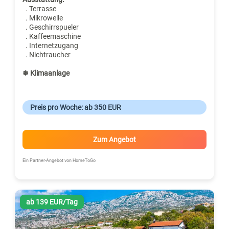
. Terrasse
. Mikrowelle
. Geschirrspueler
. Kaffeemaschine
. Internetzugang
. Nichtraucher
❄ Klimaanlage
Preis pro Woche: ab 350 EUR
Zum Angebot
Ein Partner-Angebot von HomeToGo
ab 139 EUR/Tag