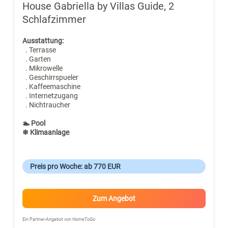
House Gabriella by Villas Guide, 2
Schlafzimmer
Ausstattung:
. Terrasse
. Garten
. Mikrowelle
. Geschirrspueler
. Kaffeemaschine
. Internetzugang
. Nichtraucher
🏊 Pool
❄ Klimaanlage
Preis pro Woche: ab 770 EUR
Zum Angebot
Ein Partner-Angebot von HomeToGo