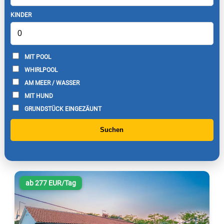
KINDER
MIT POOL
WHIRLPOOL
AM MEER / WASSER
MIT HUND
GRUNDSTÜCK EINGEZÄUNT
Suchen
ab 277 EUR/Tag