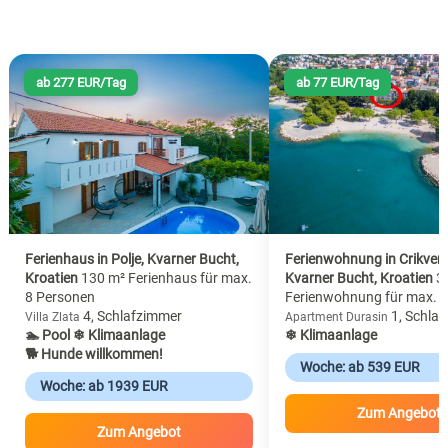
ab 277 EUR/Tag
ab 77 EUR/Tag
Ferienhaus in Polje, Kvarner Bucht,
Ferienwohnung in Crikveni
Kroatien
130 m² Ferienhaus für max.
Kvarner Bucht, Kroatien
3
8 Personen
Ferienwohnung für max. 
4, Schlafzimmer
1, Schla
Villa Zlata
Apartment Durasin
🏊 Pool
❄ Klimaanlage
❄ Klimaanlage
🐕 Hunde willkommen!
Woche: ab 539 EUR
Woche: ab 1939 EUR
Zum Angebot
Zum Angebot