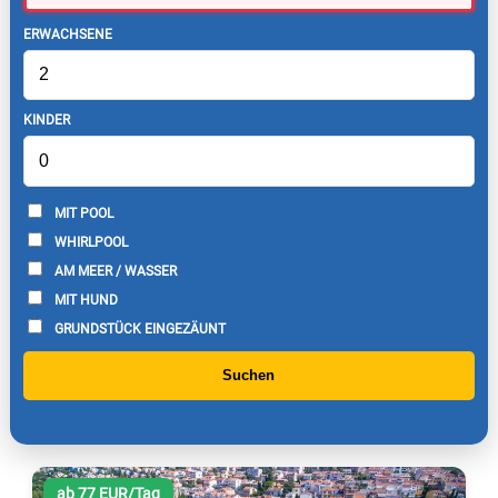
ERWACHSENE
KINDER
MIT POOL
WHIRLPOOL
AM MEER / WASSER
MIT HUND
GRUNDSTÜCK EINGEZÄUNT
Suchen
ab 77 EUR/Tag