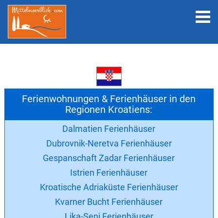
Ferienwohnungen & Ferienhäuser in den
Regionen Kroatiens:
Dalmatien Ferienhäuser
Dubrovnik-Neretva Ferienhäuser
Gespanschaft Zadar Ferienhäuser
Istrien Ferienhäuser
Kroatische Adriaküste Ferienhäuser
Kvarner Bucht Ferienhäuser
Lika-Senj Ferienhäuser