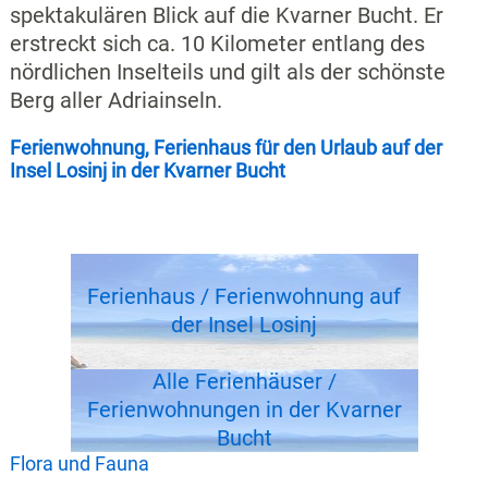
spektakulären Blick auf die Kvarner Bucht. Er
erstreckt sich ca. 10 Kilometer entlang des
nördlichen Inselteils und gilt als der schönste
Berg aller Adriainseln.
Ferienwohnung, Ferienhaus für den Urlaub auf der
Insel Losinj in der Kvarner Bucht
Ferienhaus / Ferienwohnung auf
der Insel Losinj
Alle Ferienhäuser /
Ferienwohnungen in der Kvarner
Bucht
Flora und Fauna