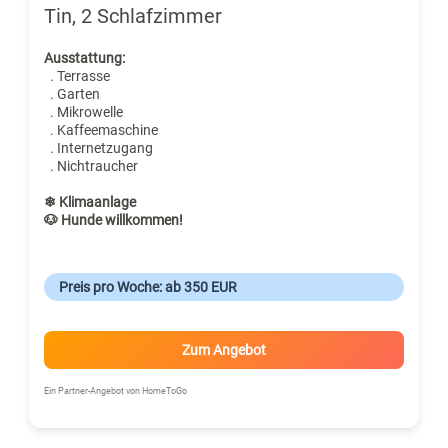
Tin, 2 Schlafzimmer
Ausstattung:
. Terrasse
. Garten
. Mikrowelle
. Kaffeemaschine
. Internetzugang
. Nichtraucher
❄ Klimaanlage
🐶 Hunde willkommen!
Preis pro Woche: ab 350 EUR
Zum Angebot
Ein Partner-Angebot von HomeToGo