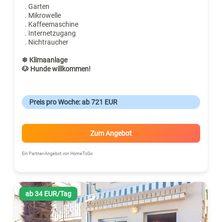
. Garten
. Mikrowelle
. Kaffeemaschine
. Internetzugang
. Nichtraucher
❄ Klimaanlage
🐶 Hunde willkommen!
Preis pro Woche: ab 721 EUR
Zum Angebot
Ein Partner-Angebot von HomeToGo
ab 34 EUR/Tag