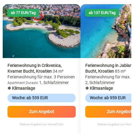
ab 77 EUR/Tag
ab 137 EUR/Tag
Ferienwohnung in Crikvenica,
Ferienwohnung in Jablana
Kvarner Bucht, Kroatien
34 m²
Bucht, Kroatien
85 m²
Ferienwohnung für max. 3 Personen
Ferienwohnung für max. 
1, Schlafzimmer
2, Schlafzimmer
Apartment Durasin
❄ Klimaanlage
❄ Klimaanlage
Woche: ab 539 EUR
Woche: ab 959 EUR
Zum Angebot
Zum Angebot
Partner-Angebot von HomeToGo
Partner-Angebot von Hom