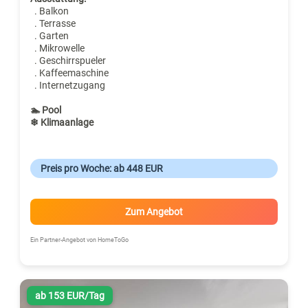
. Balkon
. Terrasse
. Garten
. Mikrowelle
. Geschirrspueler
. Kaffeemaschine
. Internetzugang
🏊 Pool
❄ Klimaanlage
Preis pro Woche: ab 448 EUR
Zum Angebot
Ein Partner-Angebot von HomeToGo
ab 153 EUR/Tag