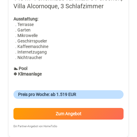
Villa Alcornoque, 3 Schlafzimmer
Ausstattung:
. Terrasse
. Garten
. Mikrowelle
. Geschirrspueler
. Kaffeemaschine
. Internetzugang
. Nichtraucher
🏊 Pool
❄ Klimaanlage
Preis pro Woche: ab 1.519 EUR
Zum Angebot
Ein Partner-Angebot von HomeToGo