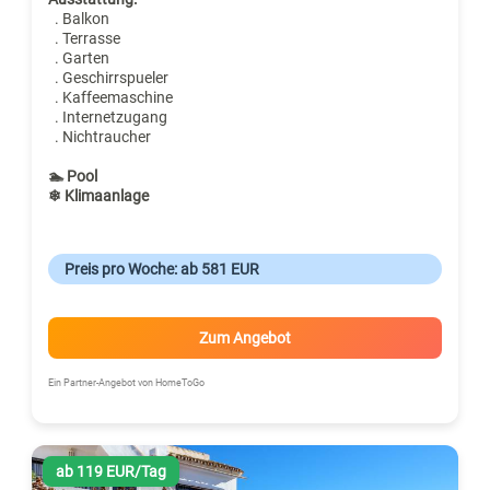
. Balkon
. Terrasse
. Garten
. Geschirrspueler
. Kaffeemaschine
. Internetzugang
. Nichtraucher
🏊 Pool
❄ Klimaanlage
Preis pro Woche: ab 581 EUR
Zum Angebot
Ein Partner-Angebot von HomeToGo
ab 119 EUR/Tag