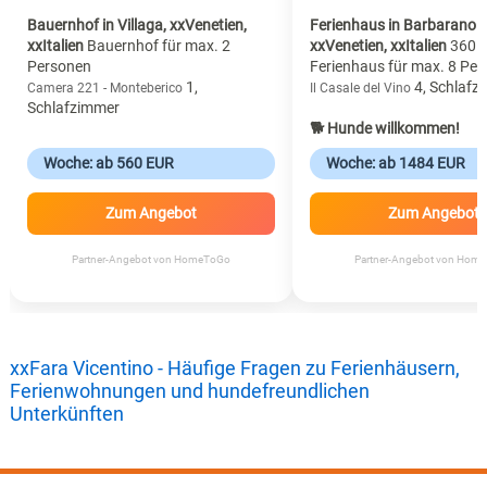
Bauernhof in Villaga, xxVenetien,
Ferienhaus in Barbarano V
xxItalien
Bauernhof für max. 2
xxVenetien, xxItalien
360 
Personen
Ferienhaus für max. 8 Pe
1,
4, Schlafz
Camera 221 - Monteberico
Il Casale del Vino
Schlafzimmer
🐕 Hunde willkommen!
Woche: ab 560 EUR
Woche: ab 1484 EUR
Zum Angebot
Zum Angebot
Partner-Angebot von HomeToGo
Partner-Angebot von Hom
xxFara Vicentino - Häufige Fragen zu Ferienhäusern,
Ferienwohnungen und hundefreundlichen
Unterkünften