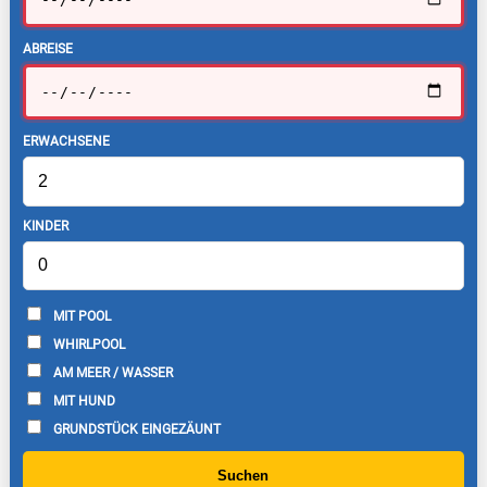
ABREISE
ERWACHSENE
KINDER
MIT POOL
WHIRLPOOL
AM MEER / WASSER
MIT HUND
GRUNDSTÜCK EINGEZÄUNT
Suchen