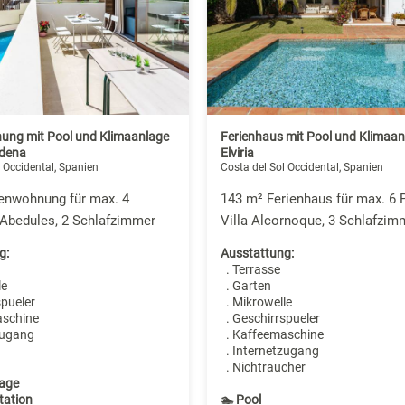
ung mit Pool und Klimaanlage
Ferienhaus mit Pool und Klimaan
ádena
Elviria
 Occidental, Spanien
Costa del Sol Occidental, Spanien
ienwohnung für max. 4
143 m² Ferienhaus für max. 6 
 Abedules, 2 Schlafzimmer
Villa Alcornoque, 3 Schlafzim
g:
Ausstattung:
. Terrasse
le
. Garten
spueler
. Mikrowelle
aschine
. Geschirrspueler
zugang
. Kaffeemaschine
. Internetzugang
. Nichtraucher
age
tation
🏊 Pool