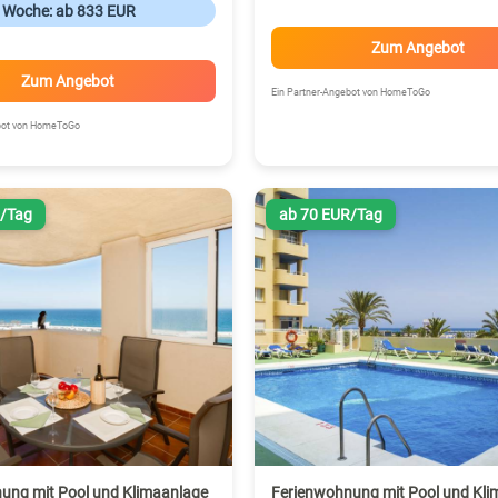
o Woche: ab 833 EUR
Zum Angebot
Zum Angebot
Ein Partner-Angebot von HomeToGo
ebot von HomeToGo
R/Tag
ab 70 EUR/Tag
ung mit Pool und Klimaanlage
Ferienwohnung mit Pool und Kli