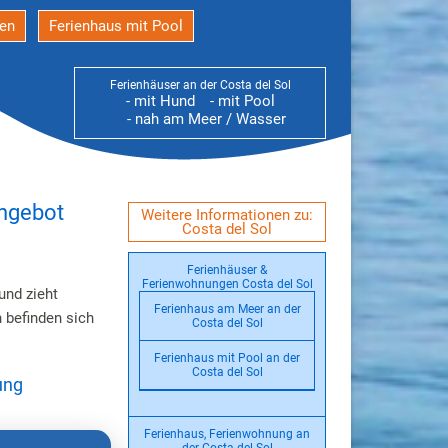
den
Ferienhaus mit Pool
Ferienhäuser an der Costa del Sol
- mit Hund
- mit Pool
- nah am Meer / Wasser
angebot
Weitere Informationen zu:
Costa del Sol
Ferienhäuser &
Ferienwohnungen Costa del Sol
und zieht
Ferienhaus am Meer an der
 befinden sich
Costa del Sol
Ferienhaus mit Pool an der
Costa del Sol
ung
Ferienhaus, Ferienwohnung an