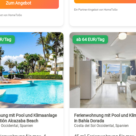
Zum Angebot
Ein Partner-Angebot von HomeToGo
ebot von HomeToGo
UR/Tag
ab 64 EUR/Tag
ung mit Pool und Klimaanlage
Ferienwohnung mit Pool und Kli
atión Alcazaba Beach
in Bahía Dorada
 Occidental, Spanien
Costa del Sol Occidental, Spanien