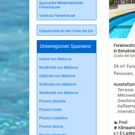
Spanische Mittelmeerküste
Ferienhäuser
Valencia Ferienhäuser
Urlaubs-Orte an der Costa del Sol
Ferienwohn
Unterregionen Spaniens:
in Benalm
Costa del Sol
Inland von Mallorca
54 m² Fer
Nordküste von Mallorca
Personen,
Ostküste von Mallorca
Ausstattun
Südküste von Mallorca
. Terrasse
Westküste von Mallorca
. Mikrowel
. Geschirr
Provinz Alicante
. Kaffeem
Provinz Cadiz
. Internet
Provinz Castellon
🏊 Pool
Provinz Girona
❄ Klimaanl
👉 E-Lades