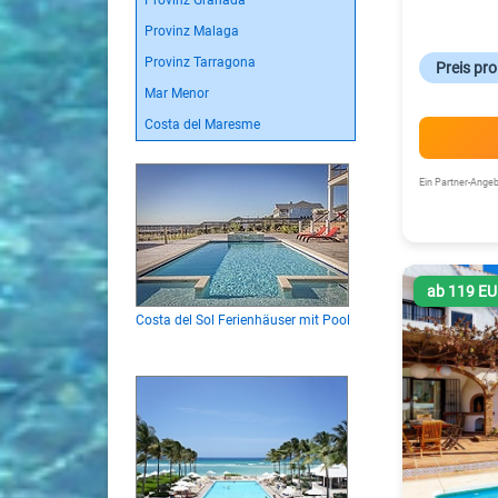
Provinz Granada
Provinz Malaga
Provinz Tarragona
Preis pr
Mar Menor
Costa del Maresme
Ein Partner-Ang
ab 119 E
Costa del Sol Ferienhäuser mit Pool