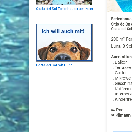
Costa del Sol Ferienhäuser am Meer
Ferienhaus 
Sitio de Ca
Costa del Sol
200 m² Fer
Luna, 3 S
Ausstattun
. Balkon
Costa del Sol mit Hund
. Terrasse
. Garten
. Mikrowel
. Geschirr
. Kaffeem
. Internet
. Kinderfre
🏊 Pool
❄ Klimaanl