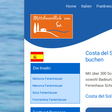
Home
Italien
Frankrei
Costa del 
buchen
Die Inseln:
Mit über 300 So
Mallorca Ferienhäuser
sowohl Badeurla
Ferienhaus Sch
Menorca Ferienhäuser
Ibiza Ferienhäuser
Costa del Sol
Formentera Ferienhäuser