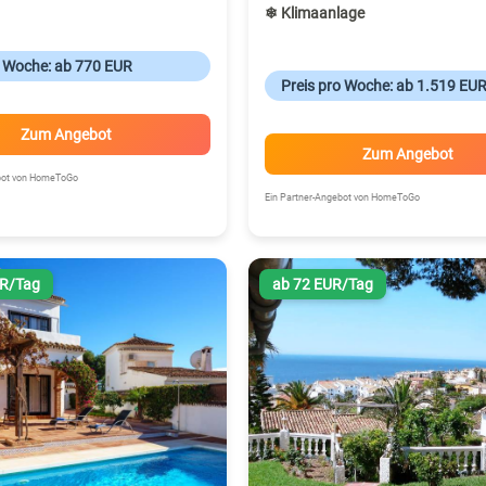
❄ Klimaanlage
o Woche: ab 770 EUR
Preis pro Woche: ab 1.519 EU
Zum Angebot
Zum Angebot
ebot von HomeToGo
Ein Partner-Angebot von HomeToGo
UR/Tag
ab 72 EUR/Tag