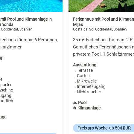
mit Pool und Klimaanlage in
Ferienhaus mit Pool und Klimaan
lahonda
Mijas
 Occidental, Spanien
Costa del Sol Occidental, Spanien
ienhaus für max. 6 Personen,
35 m² Ferienhaus für max. 2 P
chlafzimmer
Gemütliches Ferienhäuschen m
privatem Pool, 1 Schlafzimmer
g:
Ausstattung:
. Terrasse
. Garten
le
. Mikrowelle
spueler
. Internetzugang
aschine
. Nichtraucher
zugang
undlich
🏊 Pool
❄ Klimaanlage
age
Preis pro Woche: ab 504 EUR