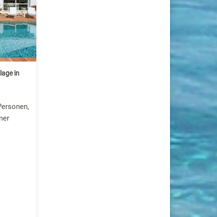
lage in
Personen,
mer