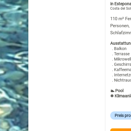
in Estepon
Costa del Sol
110 m² Fe
Personen, 
Schlafzim
Ausstattun
. Balkon
. Terrasse
. Mikrowel
. Geschirr
. Kaffeem
. Internet
. Nichtrau
🏊 Pool
❄ Klimaanl
Preis pr