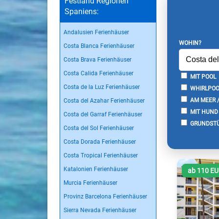
Festland Regionen
Spaniens:
Andalusien Ferienhäuser
WOHIN?
Costa Blanca Ferienhäuser
Costa Brava Ferienhäuser
Costa Calida Ferienhäuser
MIT POOL
Costa de la Luz Ferienhäuser
WHIRLPOO
AM MEER 
Costa del Azahar Ferienhäuser
MIT HUND
Costa del Garraf Ferienhäuser
GRUNDSTÜ
Costa del Sol Ferienhäuser
Costa Dorada Ferienhäuser
Costa Tropical Ferienhäuser
Katalonien Ferienhäuser
ab 110 E
Murcia Ferienhäuser
Provinz Barcelona Ferienhäuser
Sierra Nevada Ferienhäuser