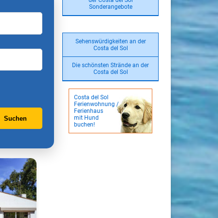
der Costa del Sol
Sonderangebote
Sehenswürdigkeiten an der
Costa del Sol
Die schönsten Strände an der
Costa del Sol
Costa del Sol
Ferienwohnung /
Ferienhaus
mit Hund
Suchen
buchen!