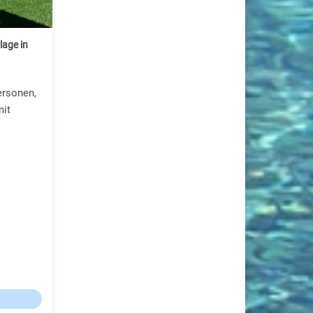
lage in
ersonen,
it