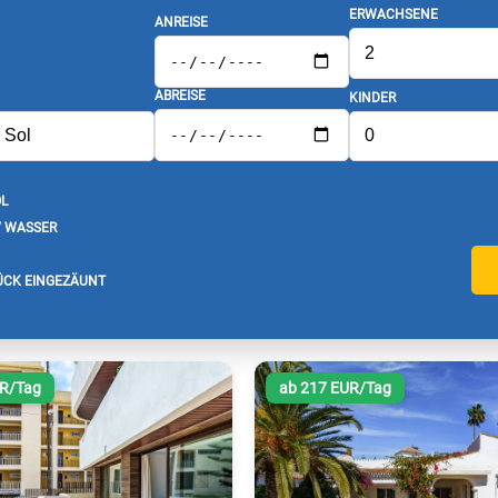
ERWACHSENE
ANREISE
ABREISE
KINDER
L
/ WASSER
CK EINGEZÄUNT
UR/Tag
ab 217 EUR/Tag