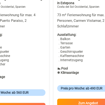
a
in Estepona
 Occidental, Spanien
Costa del Sol Occidental, Spanien
rienwohnung für max. 4
73 m² Ferienwohnung für max.
Puerto Paraíso, 2
Personen, Carmen Vistamar, 2
mer
Schlafzimmer
g:
Ausstattung:
. Balkon
. Terrasse
le
. Garten
spueler
. Geschirrspueler
aschine
. Kaffeemaschine
zugang
. Internetzugang
cher
🏊 Pool
❄ Klimaanlage
age
Preis pro Woche: ab 490 EUR
o Woche: ab 560 EUR
Zum Angebot