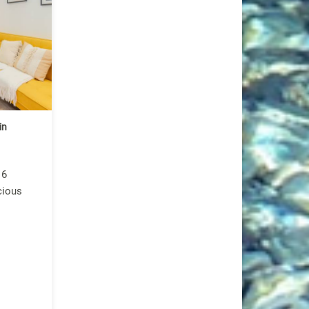
in
 6
cious