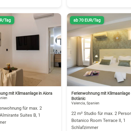
UR/Tag
ab 70 EUR/Tag
ung mit Klimaanlage in Aiora
Ferienwohnung mit Klimaanlage i
anien
Botànic
Valencia, Spanien
ienwohnung für max. 2
22 m² Studio für max. 2 Perso
Almirante Suites B, 1
Botanico Room Terrace II, 1
mer
Schlafzimmer