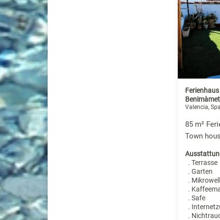
Ferienhaus
Benimàmet
Valencia, Sp
85 m² Feri
Town hous
Ausstattun
. Terrasse
. Garten
. Mikrowel
. Kaffeem
. Safe
. Internet
. Nichtrau