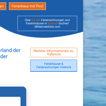
den
Ferienhaus mit Pool
Über
24 000
Ferienwohnungen und
Ferienhxäuser in
Spanien
buchen!
Mittelmeerblick.com
rland der
Weitere Informationen zu:
Valencia
oder
Ferienhäuser &
Ferienwohnungen Valencia