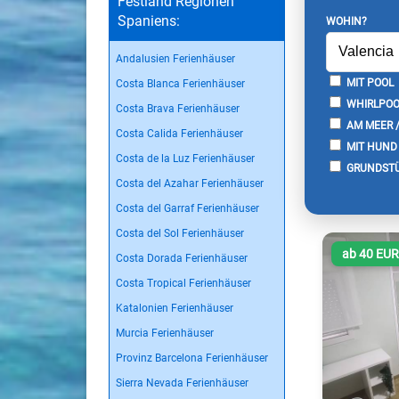
Festland Regionen
Spaniens:
WOHIN?
Andalusien Ferienhäuser
MIT POOL
Costa Blanca Ferienhäuser
WHIRLPOO
Costa Brava Ferienhäuser
AM MEER 
Costa Calida Ferienhäuser
MIT HUND
Costa de la Luz Ferienhäuser
GRUNDSTÜ
Costa del Azahar Ferienhäuser
Costa del Garraf Ferienhäuser
Costa del Sol Ferienhäuser
ab 40 EU
Costa Dorada Ferienhäuser
Costa Tropical Ferienhäuser
Katalonien Ferienhäuser
Murcia Ferienhäuser
Provinz Barcelona Ferienhäuser
Sierra Nevada Ferienhäuser