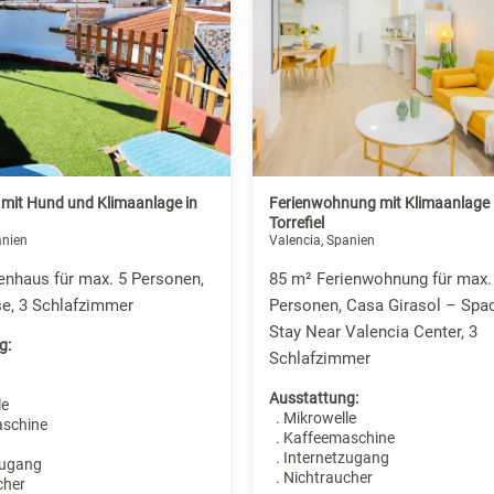
 mit Hund und Klimaanlage in
Ferienwohnung mit Klimaanlage 
Torrefiel
anien
Valencia, Spanien
enhaus für max. 5 Personen,
85 m² Ferienwohnung für max.
e, 3 Schlafzimmer
Personen, Casa Girasol – Spa
Stay Near Valencia Center, 3
g:
Schlafzimmer
Ausstattung:
le
. Mikrowelle
aschine
. Kaffeemaschine
. Internetzugang
zugang
. Nichtraucher
cher