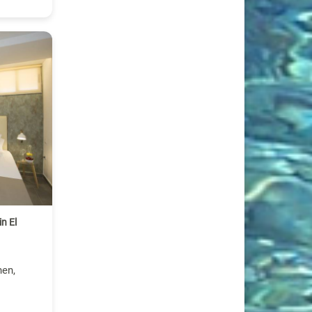
n El
nen,