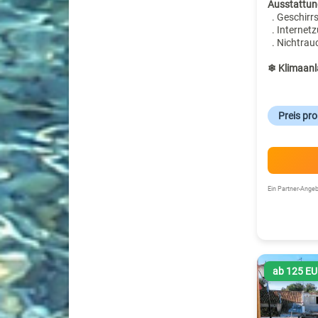
Ausstattun
. Geschirr
. Internet
. Nichtrau
❄ Klimaanl
Preis pr
Ein Partner-Ang
ab 125 E