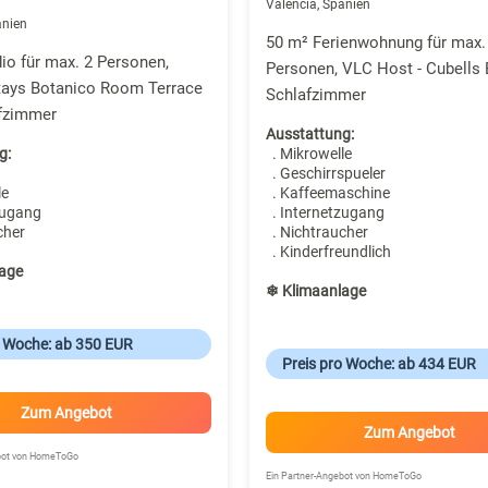
Valencia, Spanien
anien
50 m² Ferienwohnung für max.
io für max. 2 Personen,
Personen, VLC Host - Cubells B
Stays Botanico Room Terrace
Schlafzimmer
lafzimmer
Ausstattung:
g:
. Mikrowelle
. Geschirrspueler
le
. Kaffeemaschine
zugang
. Internetzugang
cher
. Nichtraucher
. Kinderfreundlich
age
❄ Klimaanlage
o Woche: ab 350 EUR
Preis pro Woche: ab 434 EUR
Zum Angebot
Zum Angebot
ebot von HomeToGo
Ein Partner-Angebot von HomeToGo