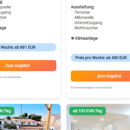
g:
spueler
Ausstattung:
zugang
. Terrasse
cher
. Mikrowelle
. Internetzugang
age
. Nichtraucher
❄ Klimaanlage
o Woche: ab 861 EUR
Preis pro Woche: ab 490 EUR
Zum Angebot
Zum Angebot
ebot von HomeToGo
Ein Partner-Angebot von HomeToGo
UR/Tag
ab 103 EUR/Tag