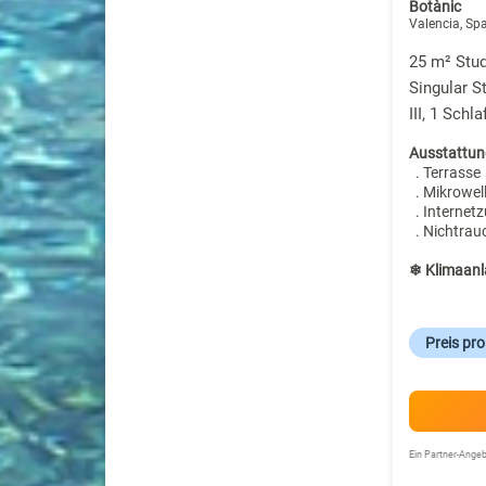
Botànic
Valencia, Sp
25 m² Stud
Singular 
III, 1 Sch
Ausstattun
. Terrasse
. Mikrowel
. Internet
. Nichtrau
❄ Klimaanl
Preis pr
Ein Partner-Ang