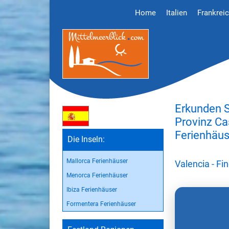
Home
Italien
Frankrei
Erkunden S
Provinz Ca
Ferienhäus
Die Inseln:
Mallorca Ferienhäuser
Valencia - F
Menorca Ferienhäuser
Ibiza Ferienhäuser
Formentera Ferienhäuser