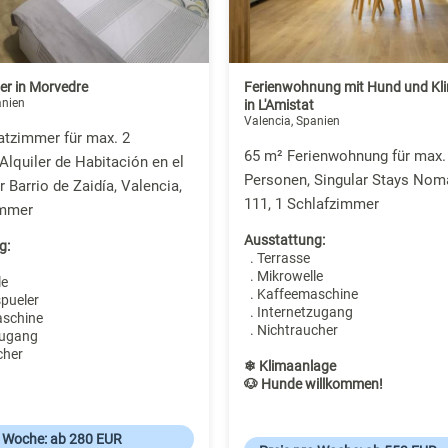
er in Morvedre
Ferienwohnung mit Hund und Kl
anien
in L'Amistat
Valencia, Spanien
atzimmer für max. 2
65 m² Ferienwohnung für max.
Alquiler de Habitación en el
Personen, Singular Stays No
 Barrio de Zaidía, Valencia,
111, 1 Schlafzimmer
immer
Ausstattung:
g:
. Terrasse
. Mikrowelle
le
. Kaffeemaschine
spueler
. Internetzugang
aschine
. Nichtraucher
zugang
cher
❄ Klimaanlage
🐶 Hunde willkommen!
o Woche: ab 280 EUR