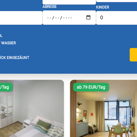
ABREISE
KINDER
L
/ WASSER
CK EINGEZÄUNT
R/Tag
ab 79 EUR/Tag