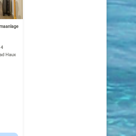
imaanlage
 4
mad Haux