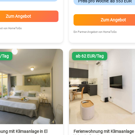
Preis pro Woche: ab 553 EUR
Zum Angebot
Zum Angebot
ebot von HomeToGo
Ein Partner-Angebot von HomeToGo
R/Tag
ab 62 EUR/Tag
ung mit Klimaanlage in El
Ferienwohnung mit Klimaanlage i