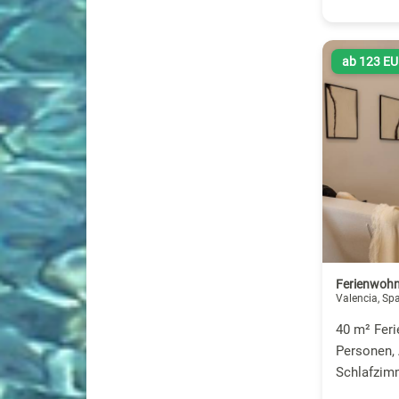
ab 123 E
Ferienwohn
Valencia, Sp
40 m² Fer
Personen, 
Schlafzim