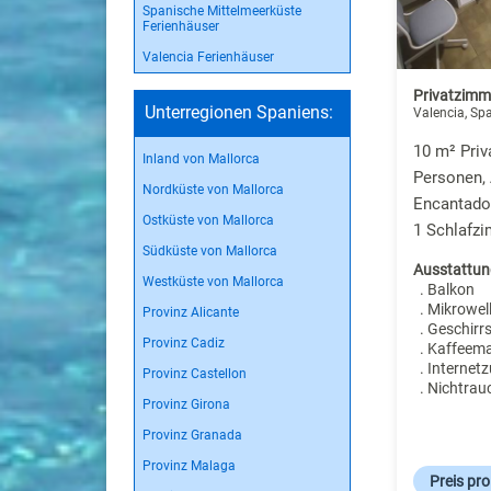
Spanische Mittelmeerküste
Ferienhäuser
Valencia Ferienhäuser
Privatzimm
Unterregionen Spaniens:
Valencia, Sp
10 m² Priv
Inland von Mallorca
Personen, 
Nordküste von Mallorca
Encantador
Ostküste von Mallorca
1 Schlafz
Südküste von Mallorca
Ausstattun
Westküste von Mallorca
. Balkon
. Mikrowel
Provinz Alicante
. Geschirr
Provinz Cadiz
. Kaffeem
. Internet
Provinz Castellon
. Nichtrau
Provinz Girona
Provinz Granada
Provinz Malaga
Preis pr