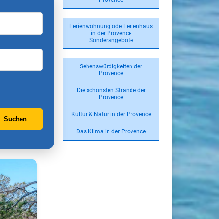
Provence
Ferienwohnung ode Ferienhaus
in der Provence
Sonderangebote
Sehenswürdigkeiten der
Provence
Die schönsten Strände der
Provence
Kultur & Natur in der Provence
Suchen
Das Klima in der Provence