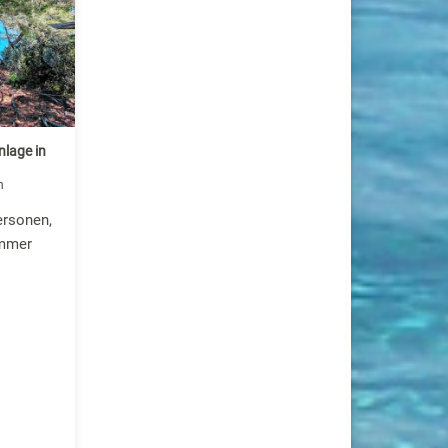
lage in
h
ersonen,
immer