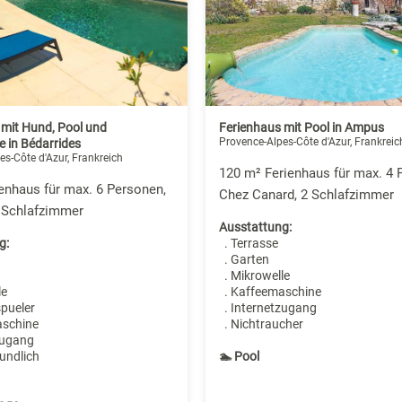
 mit Hund, Pool und
Ferienhaus mit Pool in Ampus
Provence-Alpes-Côte d'Azur, Frankreic
 in Bédarrides
es-Côte d'Azur, Frankreich
120 m² Ferienhaus für max. 4 
enhaus für max. 6 Personen,
Chez Canard, 2 Schlafzimmer
2 Schlafzimmer
Ausstattung:
g:
. Terrasse
. Garten
. Mikrowelle
le
. Kaffeemaschine
spueler
. Internetzugang
aschine
. Nichtraucher
zugang
undlich
🏊 Pool