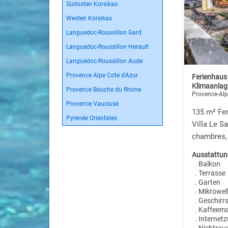
Südosten Korsikas
Westen Korsikas
Languedoc-Roussillon Gard
Languedoc-Roussillon Herault
Languedoc-Roussillon Aude
Provence Alpe Cote d'Azur
Ferienhaus
Klimaanlag
Provence Bouche du Rhone
Provence-Alp
Provence Vaucluse
135 m² Fer
Pyrenée Orientales
Villa Le Sa
chambres,
Ausstattun
. Balkon
. Terrasse
. Garten
. Mikrowel
. Geschirr
. Kaffeem
. Internet