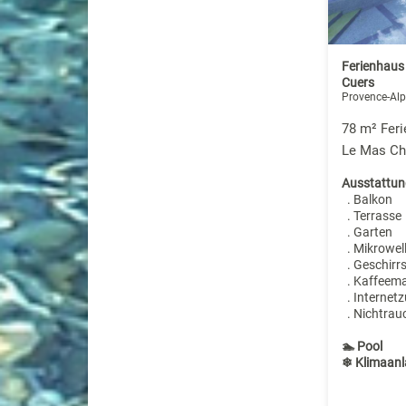
Ferienhaus 
Cuers
Provence-Alp
78 m² Feri
Le Mas Chr
Ausstattun
. Balkon
. Terrasse
. Garten
. Mikrowel
. Geschirr
. Kaffeem
. Internet
. Nichtrau
🏊 Pool
❄ Klimaanl