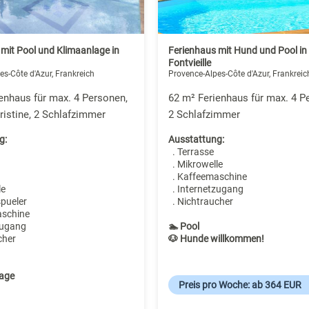
mit Pool und Klimaanlage in
Ferienhaus mit Hund und Pool in
Fontvieille
es-Côte d'Azur, Frankreich
Provence-Alpes-Côte d'Azur, Frankreic
enhaus für max. 4 Personen,
62 m² Ferienhaus für max. 4 Pe
istine, 2 Schlafzimmer
2 Schlafzimmer
g:
Ausstattung:
. Terrasse
. Mikrowelle
. Kaffeemaschine
le
. Internetzugang
spueler
. Nichtraucher
aschine
zugang
🏊 Pool
cher
🐶 Hunde willkommen!
age
Preis pro Woche: ab 364 EUR