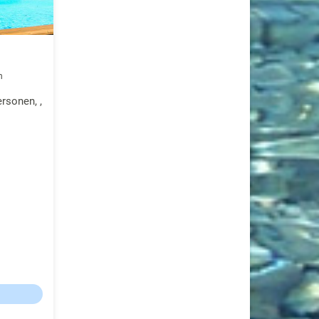
h
rsonen, ,