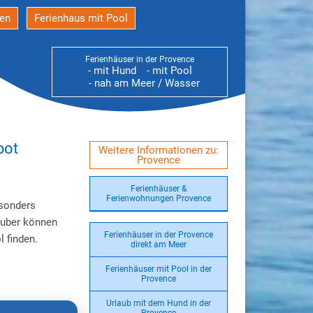
den
Ferienhaus mit Pool
Ferienhäuser in der Provence
- mit Hund
- mit Pool
- nah am Meer / Wasser
bot
Weitere Informationen zu:
Provence
Ferienhäuser &
Ferienwohnungen Provence
esonders
auber können
Ferienhäuser in der Provence
 finden.
direkt am Meer
Ferienhäuser mit Pool in der
Provence
Urlaub mit dem Hund in der