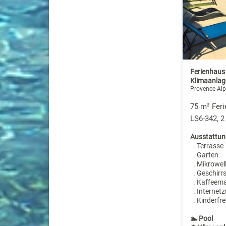
Ferienhaus
Klimaanlage
Provence-Alp
75 m² Feri
LS6-342, 
Ausstattun
. Terrasse
. Garten
. Mikrowel
. Geschirr
. Kaffeem
. Internet
. Kinderfre
🏊 Pool