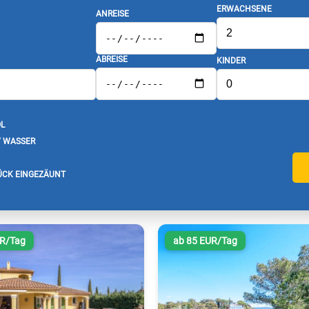
ERWACHSENE
ANREISE
ABREISE
KINDER
L
/ WASSER
CK EINGEZÄUNT
UR/Tag
ab 85 EUR/Tag