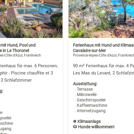
 mit Hund, Pool und
Ferienhaus mit Hund und Klimaan
e in Le Thoronet
Cavalaire-sur-Mer
es-Côte d'Azur, Frankreich
Provence-Alpes-Côte d'Azur, Frankreic
ienhaus für max. 6 Personen,
90 m² Ferienhaus für max. 4 P
phir - Piscine chauffée et 3
Les Mas du Levant, 2 Schlafz
 3 Schlafzimmer
Ausstattung:
. Terrasse
g:
. Mikrowelle
. Geschirrspueler
. Kaffeemaschine
. Internetzugang
le
spueler
❄ Klimaanlage
aschine
🐶 Hunde willkommen!
zugang