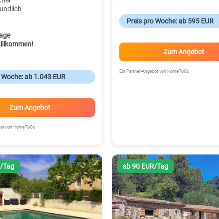
cher
undlich
Preis pro Woche: ab 595 EUR
age
illkommen!
Zum Angebot
Ein Partner-Angebot von HomeToGo
o Woche: ab 1.043 EUR
Zum Angebot
ebot von HomeToGo
R/Tag
ab 90 EUR/Tag