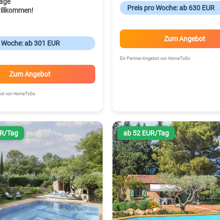
age
Preis pro Woche: ab 630 EUR
illkommen!
Zum Angebot
o Woche: ab 301 EUR
Ein Partner-Angebot von HomeToGo
Zum Angebot
ebot von HomeToGo
UR/Tag
ab 52 EUR/Tag