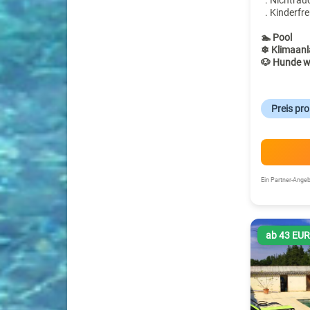
. Nichtrau
. Kinderfre
🏊 Pool
❄ Klimaanl
🐶 Hunde w
Preis pr
Ein Partner-Ang
ab 43 EU