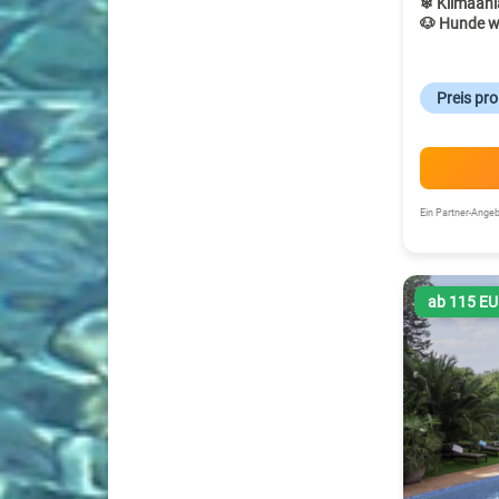
❄ Klimaanl
🐶 Hunde w
Preis pr
Ein Partner-Ang
ab 115 E