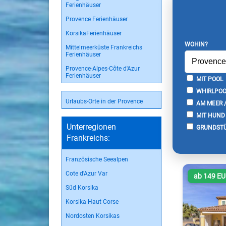
Ferienhäuser
Provence Ferienhäuser
KorsikaFerienhäuser
WOHIN?
Mittelmeerküste Frankreichs
Ferienhäuser
Provence-Alpes-Côte d'Azur
Ferienhäuser
MIT POOL
WHIRLPOO
Urlaubs-Orte in der Provence
AM MEER 
MIT HUND
Unterregionen
GRUNDSTÜ
Frankreichs:
Französische Seealpen
Cote d'Azur Var
ab 149 E
Süd Korsika
Korsika Haut Corse
Nordosten Korsikas