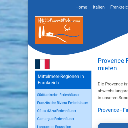
Home
Italien
Frankrei
Provence 
mieten
Mittelmeer-Regionen in
Frankreich:
Die Provence is
abwechslungsrei
Südfrankreich Ferienhäuser
in unseren Sond
Französiche Riviera Ferienhäuser
Provence - F
Côtes d'AzurFerienhäuser
Camargue Ferienhäuser
Languedoc-Roussillon