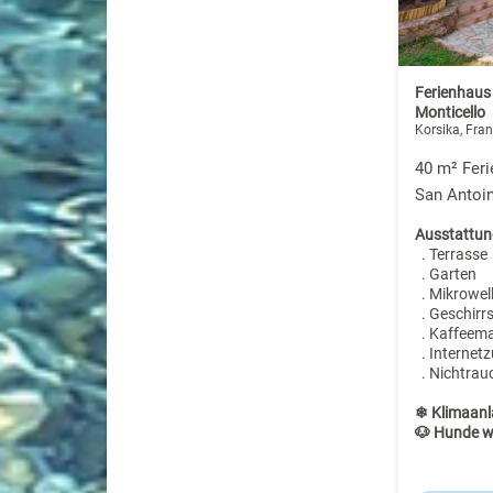
Ferienhaus
Monticello
Korsika, Fran
40 m² Feri
San Antoi
Ausstattun
. Terrasse
. Garten
. Mikrowel
. Geschirr
. Kaffeem
. Internet
. Nichtrau
❄ Klimaanl
🐶 Hunde w