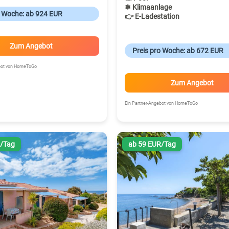
❄ Klimaanlage
o Woche: ab 924 EUR
👉 E-Ladestation
Zum Angebot
Preis pro Woche: ab 672 EUR
ebot von HomeToGo
Zum Angebot
Ein Partner-Angebot von HomeToGo
R/Tag
ab 59 EUR/Tag