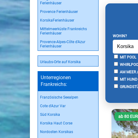
Ferienhäuser
Provence Ferienhäuser
KorsikaFerienhäuser
Mittelmeerküste Frankreichs
Ferienhäuser
WOHIN?
Provence-Alpes-Côte d'Azur
Ferienhäuser
MIT POOL
Urlaubs-Orte auf Korsika
WHIRLPOO
AM MEER 
Unterregionen
MIT HUND
Frankreichs:
GRUNDSTÜ
Französische Seealpen
Cote d'Azur Var
Süd Korsika
ab 80 EU
Korsika Haut Corse
Nordosten Korsikas