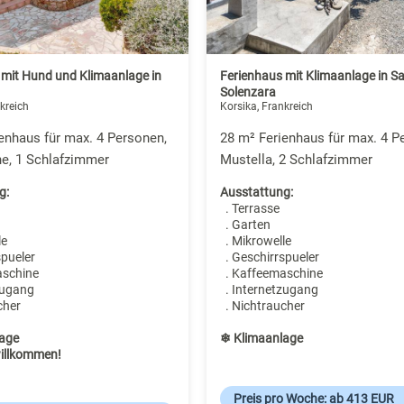
 mit Hund und Klimaanlage in
Ferienhaus mit Klimaanlage in Sa
Solenzara
kreich
Korsika, Frankreich
enhaus für max. 4 Personen,
28 m² Ferienhaus für max. 4 P
ne, 1 Schlafzimmer
Mustella, 2 Schlafzimmer
g:
Ausstattung:
. Terrasse
. Garten
le
. Mikrowelle
spueler
. Geschirrspueler
aschine
. Kaffeemaschine
zugang
. Internetzugang
cher
. Nichtraucher
age
❄ Klimaanlage
illkommen!
Preis pro Woche: ab 413 EUR