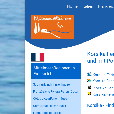
Home
Italien
Frankrei
Korsika Fe
und mit Po
Mittelmeer-Regionen in
Frankreich:
Korsika Fer
Korsika Feri
Südfrankreich Ferienhäuser
Korsika Fer
Französiche Riviera Ferienhäuser
Korsika Fer
Côtes d'AzurFerienhäuser
Korsika - Fi
Camargue Ferienhäuser
Languedoc-Roussillon