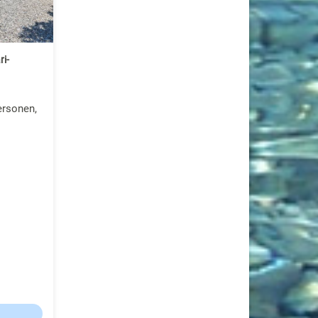
ri-
ersonen,