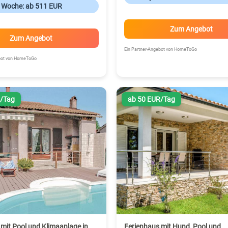
o Woche: ab 511 EUR
Zum Angebot
Zum Angebot
Ein Partner-Angebot von HomeToGo
ebot von HomeToGo
R/Tag
ab 50 EUR/Tag
mit Pool und Klimaanlage in
Ferienhaus mit Hund, Pool und