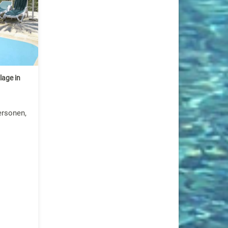
lage in
ersonen,