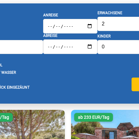
ERWACHSENE
ANREISE
ABREISE
KINDER
L
/ WASSER
CK EINGEZÄUNT
R/Tag
ab 233 EUR/Tag