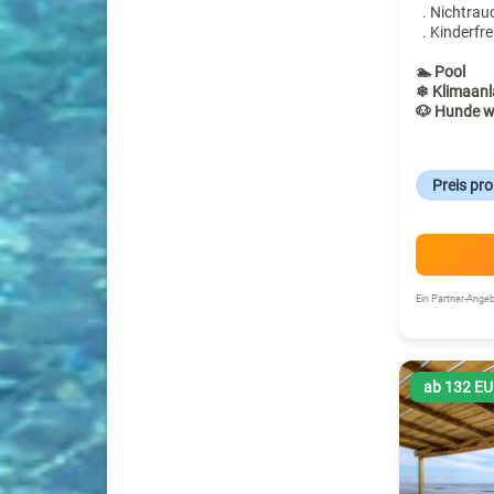
. Nichtrau
. Kinderfre
🏊 Pool
❄ Klimaanl
🐶 Hunde w
Preis pr
Ein Partner-Ang
ab 132 E