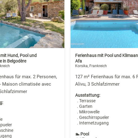
 mit Hund, Pool und
Ferienhaus mit Pool und Klimaan
e in Belgodère
Afa
kreich
Korsika, Frankreich
enhaus für max. 2 Personen,
127 m² Ferienhaus für max. 6 
- Maison climatisée avec
Alivu, 3 Schlafzimmer
 Schlafzimmer
Ausstattung:
. Terrasse
g:
. Garten
. Mikrowelle
. Geschirrspueler
le
. Internetzugang
spueler
aschine
🏊 Pool
zugang