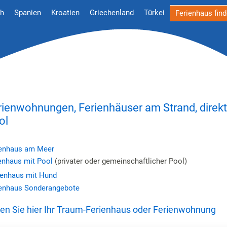
ch
Spanien
Kroatien
Griechenland
Türkei
Ferienhaus fin
rienwohnungen, Ferienhäuser am Strand, direk
ol
ienhaus am Meer
enhaus mit Pool
(privater oder gemeinschaftlicher Pool)
ienhaus mit Hund
ienhaus Sonderangebote
nden Sie hier Ihr Traum-Ferienhaus oder Ferienwohnung