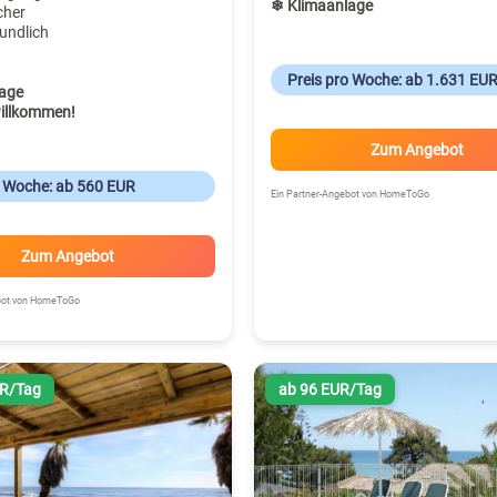
❄ Klimaanlage
cher
undlich
Preis pro Woche: ab 1.631 EU
age
illkommen!
Zum Angebot
o Woche: ab 560 EUR
Ein Partner-Angebot von HomeToGo
Zum Angebot
ebot von HomeToGo
UR/Tag
ab 96 EUR/Tag