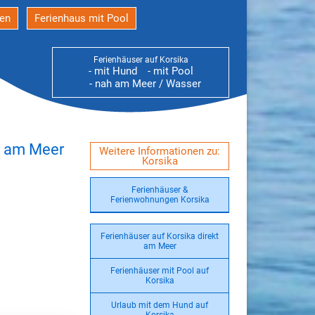
den
Ferienhaus mit Pool
Ferienhäuser auf Korsika
- mit Hund
- mit Pool
- nah am Meer / Wasser
t am Meer
Weitere Informationen zu:
Korsika
Ferienhäuser &
Ferienwohnungen Korsika
Ferienhäuser auf Korsika direkt
am Meer
Ferienhäuser mit Pool auf
Korsika
Urlaub mit dem Hund auf