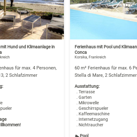
 mit Hund und Klimaanlage in
Ferienhaus mit Pool und Klimaan
a
Conca
kreich
Korsika, Frankreich
enhaus für max. 4 Personen,
60 m² Ferienhaus für max. 6 P
13, 2 Schlafzimmer
Stella di Mare, 2 Schlafzimmer
g:
Ausstattung:
. Terrasse
. Garten
le
. Mikrowelle
spueler
. Geschirrspueler
. Kaffeemaschine
age
. Internetzugang
illkommen!
. Nichtraucher
🏊 Pool