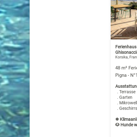
Ferienhaus
Ghisonacci
Korsika, Fran
48 m² Feri
Pigna - N°
Ausstattun
. Terrasse
. Garten
. Mikrowel
. Geschirr
❄ Klimaanl
🐶 Hunde w