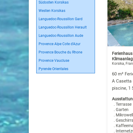
Südosten Korsikas
Westen Korsikas
Languedoc-Roussillon Gard
Languedoc-Roussillon Herault
Languedoc-Roussillon Aude
Provence Alpe Cote d'Azur
Provence Bouche du Rhone
Ferienhaus
Klimaanlag
Provence Vaucluse
Korsika, Fran
Pyrenée Orientales
60 m² Feri
A Casetta 
piscine, 1
Ausstattun
. Terrasse
. Garten
. Mikrowel
. Geschirr
. Kaffeem
. Internet