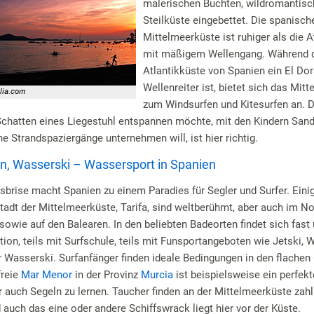
malerischen Buchten, wildromantisch
Steilküste eingebettet. Die spanisch
Mittelmeerküste ist ruhiger als die A
mit mäßigem Wellengang. Während 
Atlantikküste von Spanien ein El Dor
Wellenreiter ist, bietet sich das Mit
zum Windsurfen und Kitesurfen an. 
Schatten eines Liegestuhl entspannen möchte, mit den Kindern San
e Strandspaziergänge unternehmen will, ist hier richtig.
ln, Wasserski – Wassersport in Spanien
sbrise macht Spanien zu einem Paradies für Segler und Surfer. Eini
Stadt der Mittelmeerküste, Tarifa, sind weltberühmt, aber auch im No
sowie auf den Balearen. In den beliebten Badeorten findet sich fast 
ion, teils mit Surfschule, teils mit Funsportangeboten wie Jetski,
r Wasserski. Surfanfänger finden ideale Bedingungen in den flache
reie
Mar Menor
in der Provinz
Murcia
ist beispielsweise ein perfek
 auch Segeln zu lernen. Taucher finden an der Mittelmeerküste zahl
 auch das eine oder andere Schiffswrack liegt hier vor der Küste.