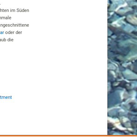
.
chten im Süden
chmale
eingeschnittene
ar
oder der
aub die
rtment