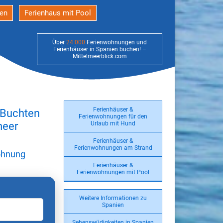
den
Ferienhaus mit Pool
Über
24 000
Ferienwohnungen und
Ferienhäuser in Spanien buchen! –
Mittelmeerblick.com
Ferienhäuser &
n Buchten
Ferienwohnungen für den
meer
Urlaub mit Hund
Ferienhäuser &
Ferienwohnungen am Strand
wohnung
Ferienhäuser &
Ferienwohnungen mit Pool
Weitere Informationen zu
Spanien
Sehenswüdigkeiten in Spanien