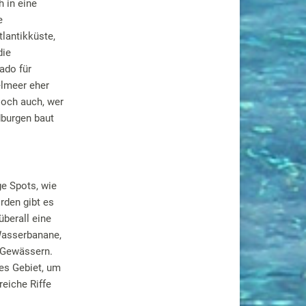
 in eine
e
tlantikküste,
die
ado für
telmeer eher
Doch auch, wer
dburgen baut
ge Spots, wie
rden gibt es
überall eine
 Wasserbanane,
n Gewässern.
tes Gebiet, um
reiche Riffe