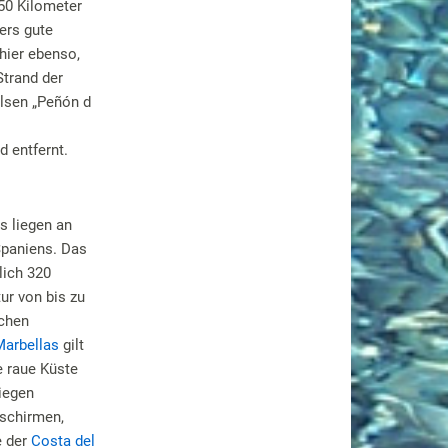
50 Kilometer
ers gute
hier ebenso,
Strand der
elsen „Peñón d
 entfernt.
s liegen an
Spaniens. Das
lich 320
r von bis zu
ichen
Marbellas
gilt
e raue Küste
liegen
nschirmen,
e der
Costa del