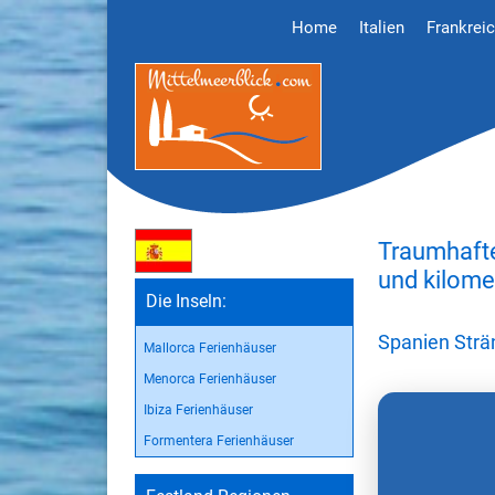
Home
Italien
Frankrei
Traumhafte
und kilome
Die Inseln:
Spanien Strä
Mallorca Ferienhäuser
Menorca Ferienhäuser
Ibiza Ferienhäuser
Formentera Ferienhäuser