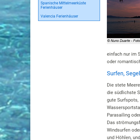
Spanische Mittelmeerküste
Ferienhäuser
Valencia Ferienhäuser
einfach nur im 
oder romantisch
Surfen, Sege
Die stete Meere
die südlichste 
gute Surfspots, 
Wassersportstat
Parasailing ode
Das strömungsf
Windsurfen oder
und Höhlen, und