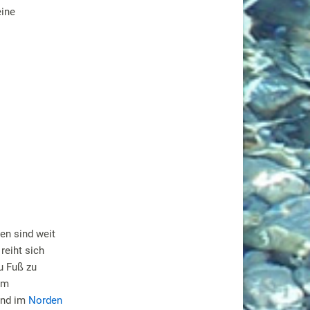
eine
en sind weit
reiht sich
u Fuß zu
am
und im
Norden