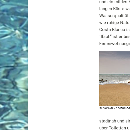
und ein mildes 
langen Küste we
Wasserqualität.
wie ruhige Natu
Costa Blanca is
´Ifach“ ist er 
Ferienwohnungen
stadtnah und si
über Toiletten 