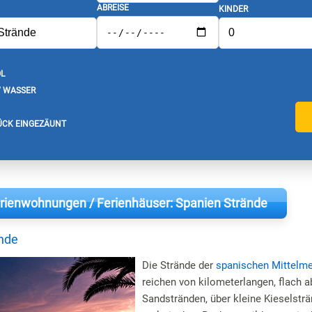
ABREISE
KINDER
L
/ WASSER
CK EINGEZÄUNT
erienwohnungen / Ferienhäuser: Spanien Strände
nde
Die Strände der
spanischen Mittelm
reichen von kilometerlangen, flach a
Sandstränden, über kleine Kieselsträ