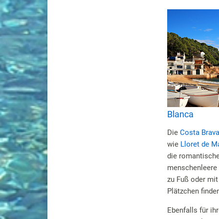
Blanca
Die
Costa Brav
wie
Lloret de M
die romantische
menschenleere 
zu Fuß oder mit
Plätzchen finden
Ebenfalls für ih