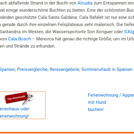
flach abfallende Strand in der Bucht von
Alcudia
zum Entspannen ein
at einige wunderschöne Buchten zu bieten. Eine der schönsten Bu
swänden geschützte Cala Santa Galdana. Cala Rafalet ist nur eine s
h gerade durch ihre einzelnen Felsplateaus sehr malerisch. Die tief
Santandria im Westen, die Wassersportorte Son Xoriguer oder
S’Alg
 von
Cala Bosch
– Menorca hat genau die richtige Größe, um im Url
en und Strände zu erkunden.
 Spanien
,
Preisvergleiche
,
Reiseangebote
,
Sommerurlaub in Spanien
Ferienwohnung / Appa
mit Hund
erienhaus oder
buchen!
erienwohnung!