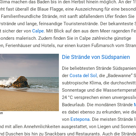
Klima machen das Baden bis in den Herbst hinein möglich. An der 1
ht fast überall die Blaue Flagge, eine Auszeichnung für eine besond
 Familienfreundliche Strände, mit sanft abfallendem Ufer finden Sie 
rstrände und lange, feinsandige Touristenstrände. Der bekannteste 
t sicher der von
Calpe
. Mit Blick auf den aus dem Meer ragenden F
besonders malerisch. Zudem finden Sie in Calpe zahlreiche günstige
, Ferienhäuser und Hotels, nur einen kurzen Fußmarsch vom Strand
Die Strände von Südspanien
Die beliebtesten Strände Südspanien
der
Costa del Sol
, die „Badewanne“ 
subtropische Klima, die durchschnitt
Sonnentage und die Wassertemperatu
24 °C versprechen einen unvergessl
Badeurlaub. Die mondänen Strände
es dabei ebenso zu erkunden, wie di
von
Estepona
. Die meisten Strände 
nd mit allen Annehmlichkeiten ausgestattet, von Liegen und Sonne
und Duschen bis hin zu Snackbars und Restaurants. Auch die Stränd