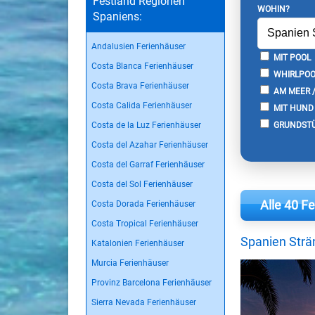
Festland Regionen
WOHIN?
Spaniens:
Andalusien Ferienhäuser
MIT POOL
Costa Blanca Ferienhäuser
WHIRLPOO
Costa Brava Ferienhäuser
AM MEER 
Costa Calida Ferienhäuser
MIT HUND
Costa de la Luz Ferienhäuser
GRUNDSTÜ
Costa del Azahar Ferienhäuser
Costa del Garraf Ferienhäuser
Costa del Sol Ferienhäuser
Alle 40 F
Costa Dorada Ferienhäuser
Costa Tropical Ferienhäuser
Spanien Strä
Katalonien Ferienhäuser
Murcia Ferienhäuser
Provinz Barcelona Ferienhäuser
Sierra Nevada Ferienhäuser