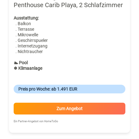
Penthouse Carib Playa, 2 Schlafzimmer
Ausstattung:
. Balkon
. Terrasse
. Mikrowelle
. Geschirrspueler
. Internetzugang
. Nichtraucher
🏊 Pool
❄ Klimaanlage
Preis pro Woche: ab 1.491 EUR
Zum Angebot
Ein Partner-Angebot von HomeToGo