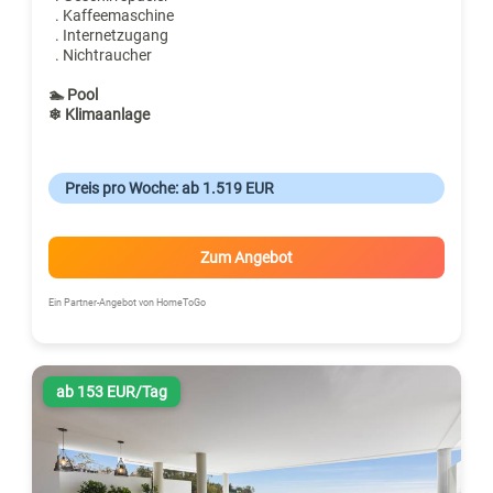
. Kaffeemaschine
. Internetzugang
. Nichtraucher
🏊 Pool
❄ Klimaanlage
Preis pro Woche: ab 1.519 EUR
Zum Angebot
Ein Partner-Angebot von HomeToGo
ab 153 EUR/Tag