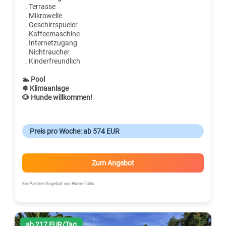
. Terrasse
. Mikrowelle
. Geschirrspueler
. Kaffeemaschine
. Internetzugang
. Nichtraucher
. Kinderfreundlich
🏊 Pool
❄ Klimaanlage
🐶 Hunde willkommen!
Preis pro Woche: ab 574 EUR
Zum Angebot
Ein Partner-Angebot von HomeToGo
ab 217 EUR/Tag