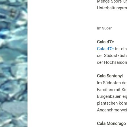
Menge Sport- u
Unterhaltungsm
Im Süden
Cala d’Or
Cala d’Or
ist ein
der Südostküste
der Hochsaison
Cala Santanyi
Im Südosten der
Familien mit Ki
Burgenbauen eig
plantschen kön
Angenehmerweise 
Cala Mondrago