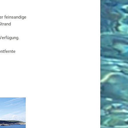
er feinsandige
Strand
 Verfügung.
ntfernte