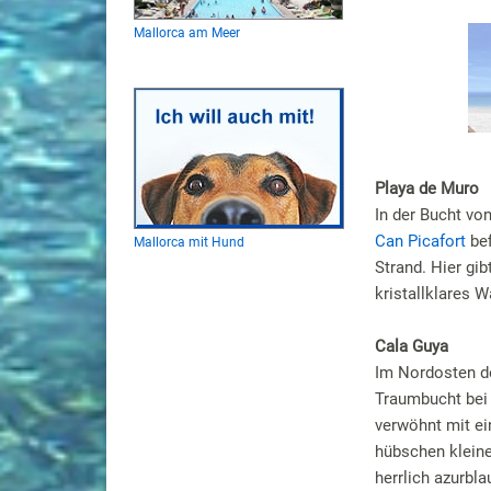
Mallorca am Meer
Playa de Muro
I
n der Bucht von
Can Picafort
bef
Mallorca mit Hund
Strand. Hier gi
kristallklares W
Cala Guya
Im Nordosten de
Traumbucht bei
verwöhnt mit ei
hübschen klein
herrlich azurbl