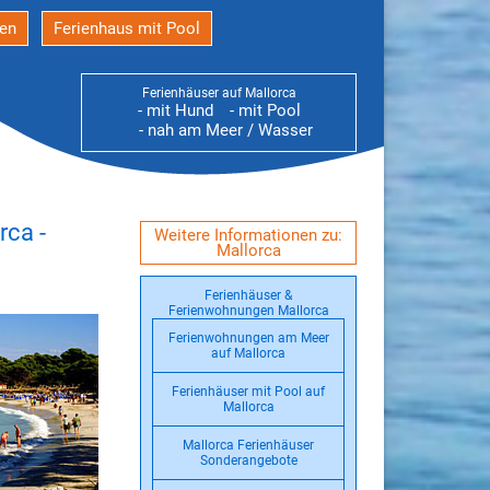
den
Ferienhaus mit Pool
Ferienhäuser auf Mallorca
- mit Hund
- mit Pool
- nah am Meer / Wasser
rca -
Weitere Informationen zu:
Mallorca
Ferienhäuser &
Ferienwohnungen Mallorca
Ferienwohnungen am Meer
auf Mallorca
Ferienhäuser mit Pool auf
Mallorca
Mallorca Ferienhäuser
Sonderangebote