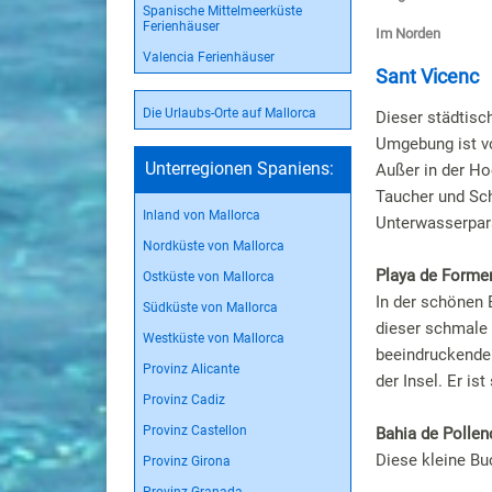
Spanische Mittelmeerküste
Ferienhäuser
Im Norden
Valencia Ferienhäuser
Sant Vicenc
Die Urlaubs-Orte auf Mallorca
Dieser städtis
Umgebung ist v
Unterregionen Spaniens:
Außer in der Hoc
Taucher und Sch
Inland von Mallorca
Unterwasserpar
Nordküste von Mallorca
Playa de Forme
Ostküste von Mallorca
In der schönen
Südküste von Mallorca
dieser schmale 
Westküste von Mallorca
beeindruckenden
Provinz Alicante
der Insel. Er is
Provinz Cadiz
Provinz Castellon
Bahia de Pollen
Diese kleine Bu
Provinz Girona