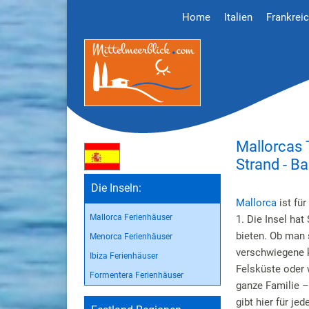
Home
Italien
Frankrei
Mallorcas 
Strand - B
Die Inseln:
Mallorca
ist fü
Mallorca Ferienhäuser
1. Die Insel ha
bieten. Ob man s
Menorca Ferienhäuser
verschwiegene k
Ibiza Ferienhäuser
Felsküste oder 
Formentera Ferienhäuser
ganze Familie –
gibt hier für j