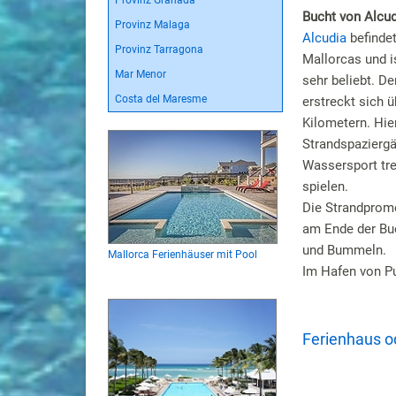
Provinz Granada
Bucht von Alcud
Provinz Malaga
Alcudia
befindet
Provinz Tarragona
Mallorcas und i
Mar Menor
sehr beliebt. De
Costa del Maresme
erstreckt sich 
Kilometern. Hi
Strandspaziergä
Wassersport tr
spielen.
Die Strandprome
am Ende der Buc
und Bummeln.
Mallorca Ferienhäuser mit Pool
Im Hafen von Pu
Ferienhaus o