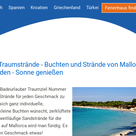
ch
Spanien
Kroatien
Griechenland
Türkei
Ferienhaus fin
Traumstrände - Buchten und Strände von Mallo
aden - Sonne genießen
r Badeurlauber Traumziel Nummer
t Strände für jeden Geschmack zu
ich ganz individuelle,
leine Buchten wünscht, zerklüftete
weitläufige Sandstrände für die
 auf Mallorca wird man fündig. Es
eden Geschmack etwas!