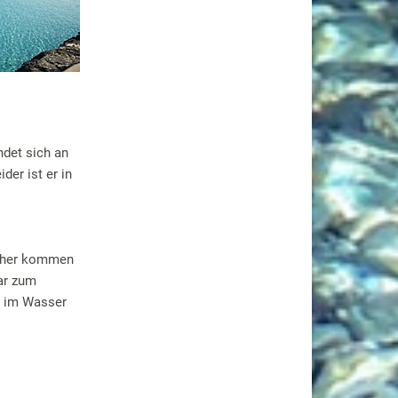
indet sich an
der ist er in
erher kommen
bar zum
e im Wasser