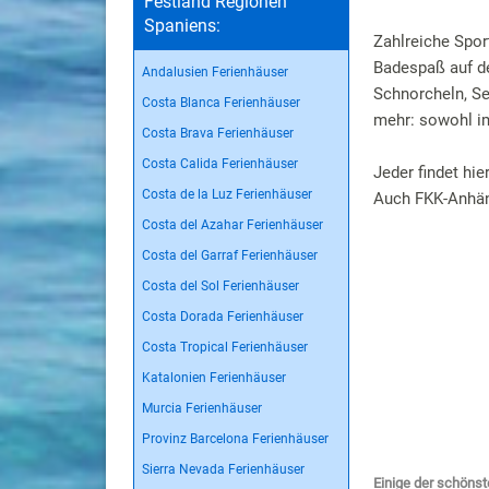
Festland Regionen
Spaniens:
Zahlreiche Spo
Badespaß auf de
Andalusien Ferienhäuser
Schnorcheln, Se
Costa Blanca Ferienhäuser
mehr: sowohl im
Costa Brava Ferienhäuser
Costa Calida Ferienhäuser
Jeder findet hie
Costa de la Luz Ferienhäuser
Auch FKK-Anhäng
Costa del Azahar Ferienhäuser
Costa del Garraf Ferienhäuser
Costa del Sol Ferienhäuser
Costa Dorada Ferienhäuser
Costa Tropical Ferienhäuser
Katalonien Ferienhäuser
Murcia Ferienhäuser
Provinz Barcelona Ferienhäuser
Sierra Nevada Ferienhäuser
Einige der schönst