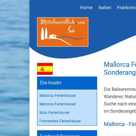
Home
Italien
Frankrei
Mallorca F
Sonderang
Die Inseln:
Die Balearenins
Mallorca Ferienhäuser
Wanderer, Natur
Suche nach eine
Menorca Ferienhäuser
im Sonderangeb
Ibiza Ferienhäuser
Formentera Ferienhäuser
Mallorca - F