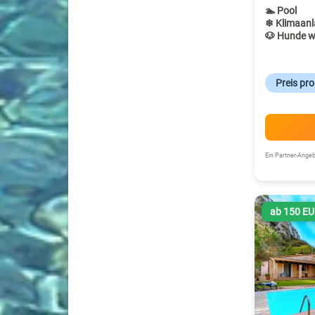
🏊 Pool
❄ Klimaanl
🐶 Hunde w
Preis pr
Ein Partner-Ang
ab 150 E