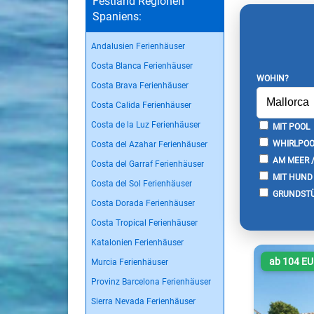
Festland Regionen
Spaniens:
Andalusien Ferienhäuser
Costa Blanca Ferienhäuser
WOHIN?
Costa Brava Ferienhäuser
Costa Calida Ferienhäuser
Costa de la Luz Ferienhäuser
MIT POOL
WHIRLPOO
Costa del Azahar Ferienhäuser
AM MEER 
Costa del Garraf Ferienhäuser
MIT HUND
Costa del Sol Ferienhäuser
GRUNDSTÜ
Costa Dorada Ferienhäuser
Costa Tropical Ferienhäuser
Katalonien Ferienhäuser
ab 104 E
Murcia Ferienhäuser
Provinz Barcelona Ferienhäuser
Sierra Nevada Ferienhäuser