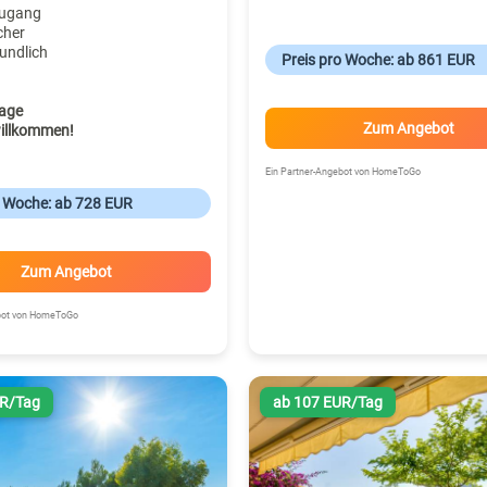
zugang
cher
undlich
Preis pro Woche: ab 861 EUR
age
Zum Angebot
illkommen!
Ein Partner-Angebot von HomeToGo
o Woche: ab 728 EUR
Zum Angebot
ebot von HomeToGo
UR/Tag
ab 107 EUR/Tag