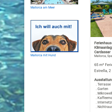
Mallorca am Meer
Ferienhaus
Klimaanlage
Cardassar
Mallorca mit Hund
Mallorca, Sp
65 m² Feri
Estrella, 
Ausstattun
. Terrasse
. Garten
. Mikrowel
. Kaffeem
. Internet
. Nichtrau