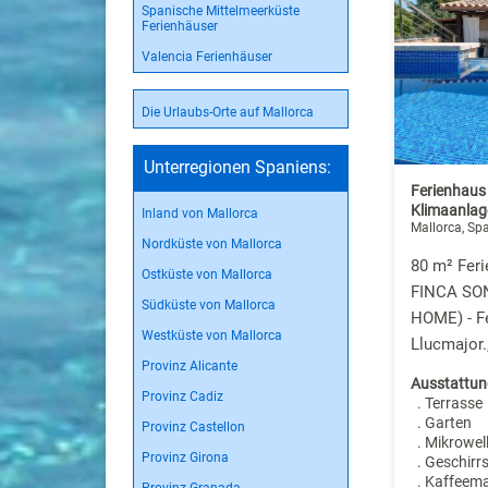
Spanische Mittelmeerküste
Ferienhäuser
Valencia Ferienhäuser
Die Urlaubs-Orte auf Mallorca
Unterregionen Spaniens:
Ferienhaus
Klimaanlag
Inland von Mallorca
Mallorca, Sp
Nordküste von Mallorca
80 m² Feri
Ostküste von Mallorca
FINCA SO
Südküste von Mallorca
HOME) - Fe
Westküste von Mallorca
Llucmajor.
Provinz Alicante
Ausstattun
Provinz Cadiz
. Terrasse
. Garten
Provinz Castellon
. Mikrowel
Provinz Girona
. Geschirr
. Kaffeem