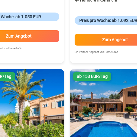
🐶 Hunde willkommen!
o Woche: ab 1.050 EUR
Preis pro Woche: ab 1.092 EU
Zum Angebot
Zum Angebot
ebot von HomeToGo
Ein Partner-Angebot von HomeToGo
UR/Tag
ab 153 EUR/Tag