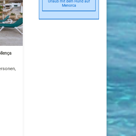
Urlaub mit dem Hund auf
Menorca
llença
ersonen,