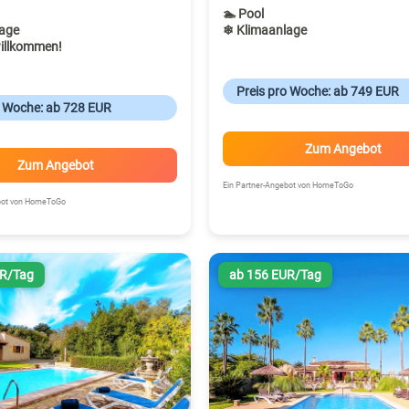
🏊 Pool
age
❄ Klimaanlage
illkommen!
Preis pro Woche: ab 749 EUR
o Woche: ab 728 EUR
Zum Angebot
Zum Angebot
Ein Partner-Angebot von HomeToGo
ebot von HomeToGo
UR/Tag
ab 156 EUR/Tag