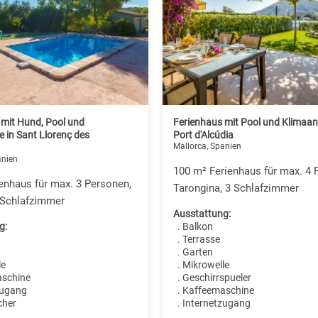
 mit Hund, Pool und
Ferienhaus mit Pool und Klimaan
 in Sant Llorenç des
Port d'Alcúdia
Mallorca, Spanien
anien
100 m² Ferienhaus für max. 4 
enhaus für max. 3 Personen,
Tarongina, 3 Schlafzimmer
2 Schlafzimmer
Ausstattung:
g:
. Balkon
. Terrasse
. Garten
le
. Mikrowelle
aschine
. Geschirrspueler
zugang
. Kaffeemaschine
cher
. Internetzugang