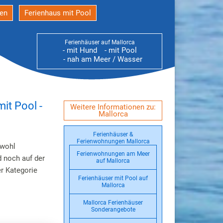
den
Ferienhaus mit Pool
Ferienhäuser auf Mallorca
- mit Hund
- mit Pool
- nah am Meer / Wasser
it Pool -
Weitere Informationen zu:
Mallorca
Ferienhäuser &
Ferienwohnungen Mallorca
owohl
Ferienwohnungen am Meer
d noch auf der
auf Mallorca
r Kategorie
Ferienhäuser mit Pool auf
Mallorca
Mallorca Ferienhäuser
Sonderangebote