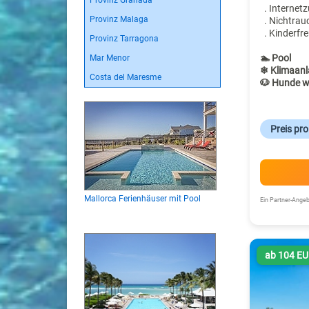
Provinz Granada
. Internet
Provinz Malaga
. Nichtrau
. Kinderfre
Provinz Tarragona
🏊 Pool
Mar Menor
❄ Klimaanl
Costa del Maresme
🐶 Hunde w
Preis pr
Mallorca Ferienhäuser mit Pool
Ein Partner-Ang
ab 104 E