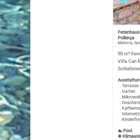
Ferienhaus 
Pollença
Mallorca, Sp
90 m² Feri
Villa Can 
Schlafzim
Ausstattun
. Terrasse
. Garten
. Mikrowel
. Geschirr
. Kaffeem
. Internet
. Kinderfre
🏊 Pool
❄ Klimaanl