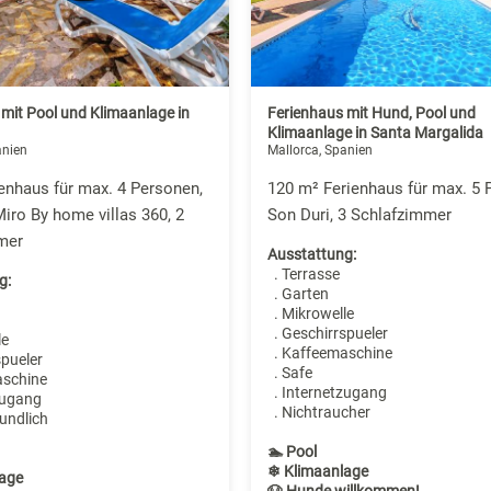
mit Pool und Klimaanlage in
Ferienhaus mit Hund, Pool und
Klimaanlage in Santa Margalida
anien
Mallorca, Spanien
enhaus für max. 4 Personen,
120 m² Ferienhaus für max. 5 
Miro By home villas 360, 2
Son Duri, 3 Schlafzimmer
mer
Ausstattung:
. Terrasse
g:
. Garten
. Mikrowelle
. Geschirrspueler
le
. Kaffeemaschine
spueler
. Safe
aschine
. Internetzugang
zugang
. Nichtraucher
undlich
🏊 Pool
❄ Klimaanlage
age