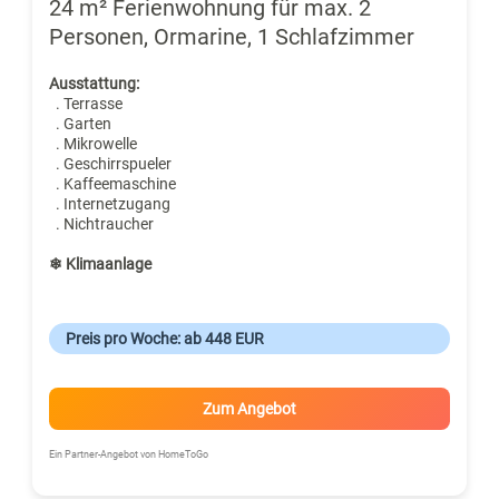
24 m² Ferienwohnung für max. 2
Personen, Ormarine, 1 Schlafzimmer
Ausstattung:
. Terrasse
. Garten
. Mikrowelle
. Geschirrspueler
. Kaffeemaschine
. Internetzugang
. Nichtraucher
❄ Klimaanlage
Preis pro Woche: ab 448 EUR
Zum Angebot
Ein Partner-Angebot von HomeToGo