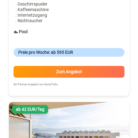
. Geschirrspueler
. Kaffeemaschine
. Internetzugang
. Nichtraucher
🏊 Pool
Preis pro Woche: ab 595 EUR
Zum Angebot
Ein Partner-Angebot von HomeToGo
ab 42 EUR/Tag