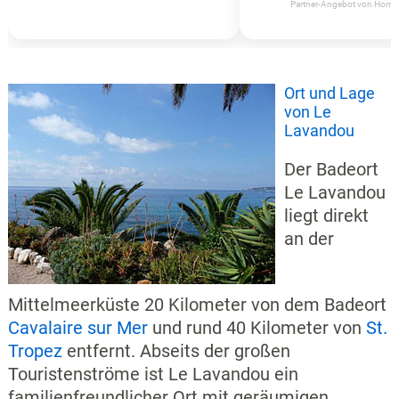
Partner-Angebot von Hom
Ort und Lage
von Le
Lavandou
Der Badeort
Le Lavandou
liegt direkt
an der
Mittelmeerküste 20 Kilometer von dem Badeort
Cavalaire sur Mer
und rund 40 Kilometer von
St.
Tropez
entfernt. Abseits der großen
Touristenströme ist Le Lavandou ein
familienfreundlicher Ort mit geräumigen