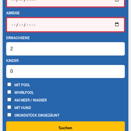
ABREISE
ERWACHSENE
KINDER
MIT POOL
WHIRLPOOL
AM MEER / WASSER
MIT HUND
GRUNDSTÜCK EINGEZÄUNT
Suchen