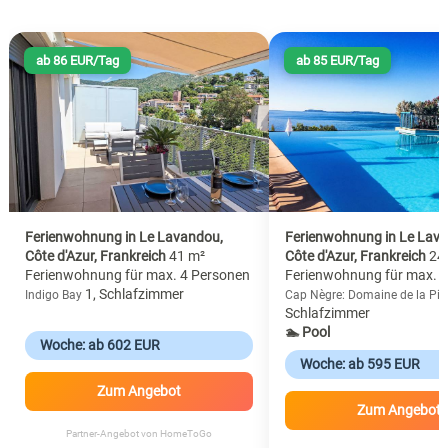
ab 86 EUR/Tag
ab 85 EUR/Tag
Ferienwohnung in Le Lavandou,
Ferienwohnung in Le Lav
Côte d'Azur, Frankreich
41 m²
Côte d'Azur, Frankreich
24
Ferienwohnung für max. 4 Personen
Ferienwohnung für max. 
1, Schlafzimmer
Indigo Bay
Cap Nègre: Domaine de la Pi
Schlafzimmer
🏊 Pool
Woche: ab 602 EUR
Woche: ab 595 EUR
Zum Angebot
Zum Angebot
Partner-Angebot von HomeToGo