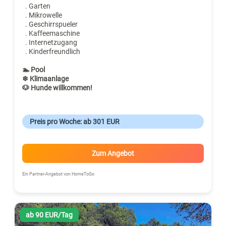
. Garten
. Mikrowelle
. Geschirrspueler
. Kaffeemaschine
. Internetzugang
. Kinderfreundlich
🏊 Pool
❄ Klimaanlage
🐶 Hunde willkommen!
Preis pro Woche: ab 301 EUR
Zum Angebot
Ein Partner-Angebot von HomeToGo
ab 90 EUR/Tag