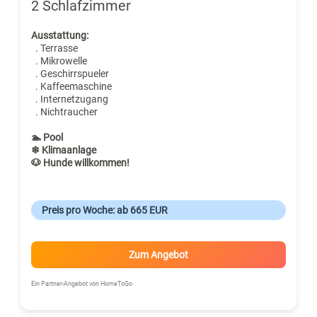
2 Schlafzimmer
Ausstattung:
. Terrasse
. Mikrowelle
. Geschirrspueler
. Kaffeemaschine
. Internetzugang
. Nichtraucher
🏊 Pool
❄ Klimaanlage
🐶 Hunde willkommen!
Preis pro Woche: ab 665 EUR
Zum Angebot
Ein Partner-Angebot von HomeToGo