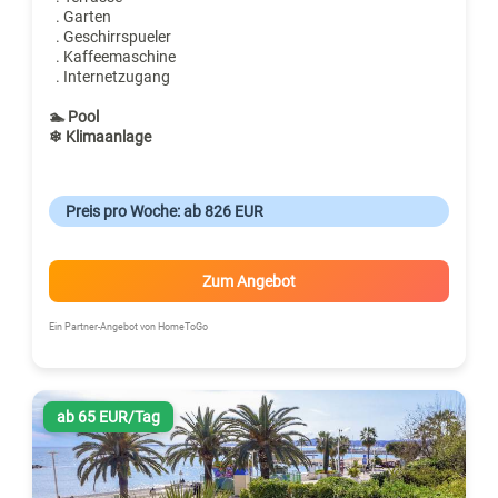
. Garten
. Geschirrspueler
. Kaffeemaschine
. Internetzugang
🏊 Pool
❄ Klimaanlage
Preis pro Woche: ab 826 EUR
Zum Angebot
Ein Partner-Angebot von HomeToGo
ab 65 EUR/Tag