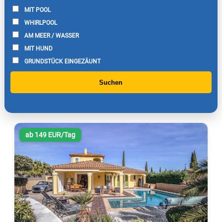
MIT POOL
WHIRLPOOL
AM MEER / WASSER
MIT HUND
GRUNDSTÜCK EINGEZÄUNT
Suchen
ab 149 EUR/Tag