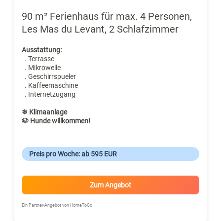
90 m² Ferienhaus für max. 4 Personen,
Les Mas du Levant, 2 Schlafzimmer
Ausstattung:
. Terrasse
. Mikrowelle
. Geschirrspueler
. Kaffeemaschine
. Internetzugang
❄ Klimaanlage
🐶 Hunde willkommen!
Preis pro Woche: ab 595 EUR
Zum Angebot
Ein Partner-Angebot von HomeToGo