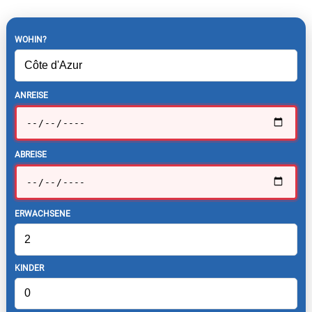
WOHIN?
ANREISE
ABREISE
ERWACHSENE
KINDER