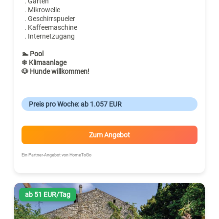
. Garten
. Mikrowelle
. Geschirrspueler
. Kaffeemaschine
. Internetzugang
🏊 Pool
❄ Klimaanlage
🐶 Hunde willkommen!
Preis pro Woche: ab 1.057 EUR
Zum Angebot
Ein Partner-Angebot von HomeToGo
ab 51 EUR/Tag