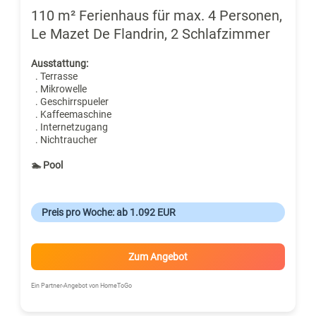
110 m² Ferienhaus für max. 4 Personen,
Le Mazet De Flandrin, 2 Schlafzimmer
Ausstattung:
. Terrasse
. Mikrowelle
. Geschirrspueler
. Kaffeemaschine
. Internetzugang
. Nichtraucher
🏊 Pool
Preis pro Woche: ab 1.092 EUR
Zum Angebot
Ein Partner-Angebot von HomeToGo