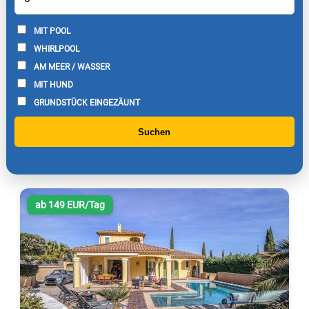
MIT POOL
WHIRLPOOL
AM MEER / WASSER
MIT HUND
GRUNDSTÜCK EINGEZÄUNT
Suchen
ab 149 EUR/Tag