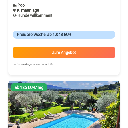
🏊 Pool
❄ Klimaanlage
🐶 Hunde willkommen!
Preis pro Woche: ab 1.043 EUR
Zum Angebot
Ein Partner-Angebot von HomeToGo
ab 126 EUR/Tag