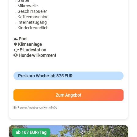
. Garten
. Mikrowelle
. Geschirrspueler
. Kaffeemaschine
. Internetzugang
. Kinderfreundlich
🏊 Pool
❄ Klimaanlage
👉 E-Ladestation
🐶 Hunde willkommen!
Preis pro Woche: ab 875 EUR
Zum Angebot
Ein Partner-Angebot von HomeToGo
ab 167 EUR/Tag