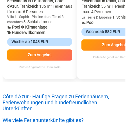
Ferienhaus in Le Thoronet, Côte
Ferienhaus in Roaix, Côte d
d'Azur, Frankreich
135 m² Ferienhaus
Frankreich
55 m² Ferienha
für max. 6 Personen
max. 4 Personen
Villa Le Saphir - Piscine chauffée et 3
1, Schla
La Treille D Eugénie
3, Schlafzimmer
chambres
🏊 Pool
🏊 Pool
❄ Klimaanlage
Woche: ab 882 EUR
🐕 Hunde willkommen!
Woche: ab 1043 EUR
Zum Angebot
Zum Angebot
Partner-Angebot von Hom
Partner-Angebot von HomeToGo
Côte d'Azur - Häufige Fragen zu Ferienhäusern,
Ferienwohnungen und hundefreundlichen
Unterkünften
Wie viele Ferienunterkünfte gibt es?