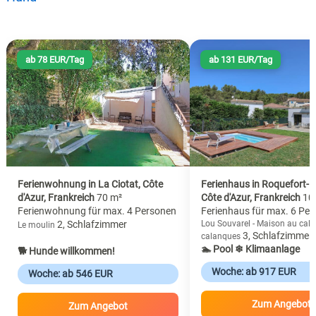
ab 78 EUR/Tag
ab 131 EUR/Tag
Ferienwohnung in La Ciotat, Côte
Ferienhaus in Roquefort-l
d'Azur, Frankreich
70 m²
Côte d'Azur, Frankreich
10
Ferienwohnung für max. 4 Personen
Ferienhaus für max. 6 Pe
2, Schlafzimmer
Lou Souvarel - Maison au cal
Le moulin
3, Schlafzimmer
calanques
🏊 Pool
❄ Klimaanlage
🐕 Hunde willkommen!
Woche: ab 917 EUR
Woche: ab 546 EUR
Zum Angebot
Zum Angebot