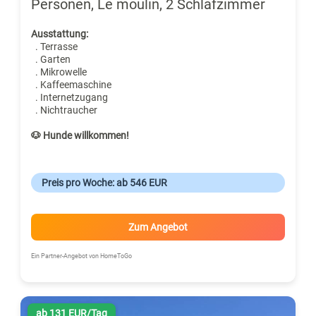
Personen, Le moulin, 2 Schlafzimmer
Ausstattung:
. Terrasse
. Garten
. Mikrowelle
. Kaffeemaschine
. Internetzugang
. Nichtraucher
🐶 Hunde willkommen!
Preis pro Woche: ab 546 EUR
Zum Angebot
Ein Partner-Angebot von HomeToGo
ab 131 EUR/Tag