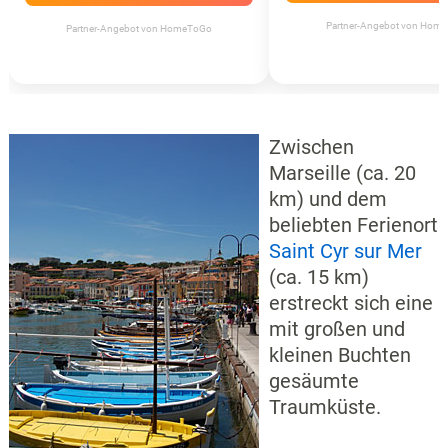
Partner-Angebot von Hom
Partner-Angebot von HomeToGo
Zwischen
Marseille (ca. 20
km) und dem
beliebten Ferienort
Saint Cyr sur Mer
(ca. 15 km)
erstreckt sich eine
mit großen und
kleinen Buchten
gesäumte
Traumküste.