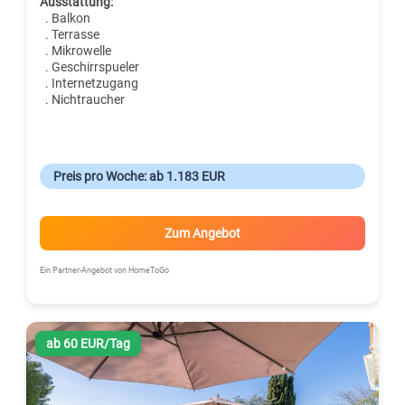
Ausstattung:
. Balkon
. Terrasse
. Mikrowelle
. Geschirrspueler
. Internetzugang
. Nichtraucher
Preis pro Woche: ab 1.183 EUR
Zum Angebot
Ein Partner-Angebot von HomeToGo
ab 60 EUR/Tag