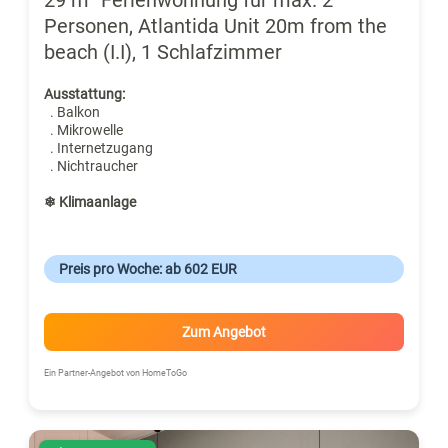
Personen, Atlantida Unit 20m from the
beach (I.I), 1 Schlafzimmer
Ausstattung:
. Balkon
. Mikrowelle
. Internetzugang
. Nichtraucher
❄ Klimaanlage
Preis pro Woche: ab 602 EUR
Zum Angebot
Ein Partner-Angebot von HomeToGo