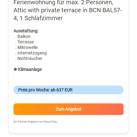
Ferienwohnung für max. 2 Personen,
Attic with private terrace in BCN BAL57-
4, 1 Schlafzimmer
Ausstattung:
. Balkon
. Terrasse
. Mikrowelle
. Internetzugang
. Nichtraucher
❄ Klimaanlage
Preis pro Woche: ab 637 EUR
Zum Angebot
Ein Partner-Angebot von HomeToGo