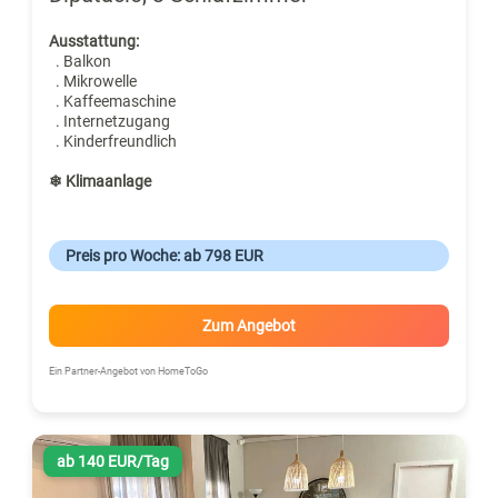
Ausstattung:
. Balkon
. Mikrowelle
. Kaffeemaschine
. Internetzugang
. Kinderfreundlich
❄ Klimaanlage
Preis pro Woche: ab 798 EUR
Zum Angebot
Ein Partner-Angebot von HomeToGo
ab 140 EUR/Tag