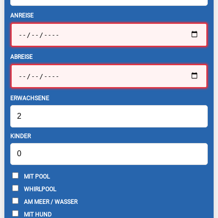
ANREISE
ABREISE
ERWACHSENE
KINDER
MIT POOL
WHIRLPOOL
AM MEER / WASSER
MIT HUND