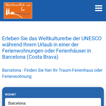
Erleben Sie das Weltkulturerbe der UNESCO
während Ihrem Urlaub in einer der
Ferienwohnungen oder Ferienhäuser in
Barcelona (Costa Brava)
Barcelona - Finden Sie hier Ihr Traum-Ferienhaus oder
Ferienwohnung
WOHIN?