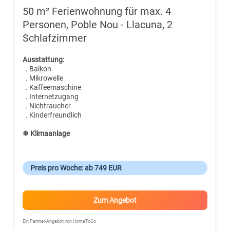
50 m² Ferienwohnung für max. 4
Personen, Poble Nou - Llacuna, 2
Schlafzimmer
Ausstattung:
. Balkon
. Mikrowelle
. Kaffeemaschine
. Internetzugang
. Nichtraucher
. Kinderfreundlich
❄ Klimaanlage
Preis pro Woche: ab 749 EUR
Zum Angebot
Ein Partner-Angebot von HomeToGo