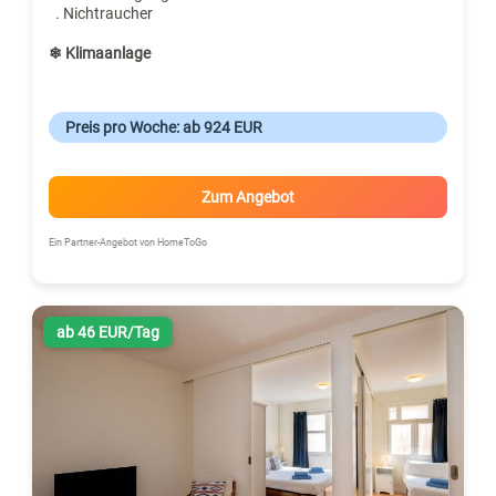
. Nichtraucher
❄ Klimaanlage
Preis pro Woche: ab 924 EUR
Zum Angebot
Ein Partner-Angebot von HomeToGo
ab 46 EUR/Tag