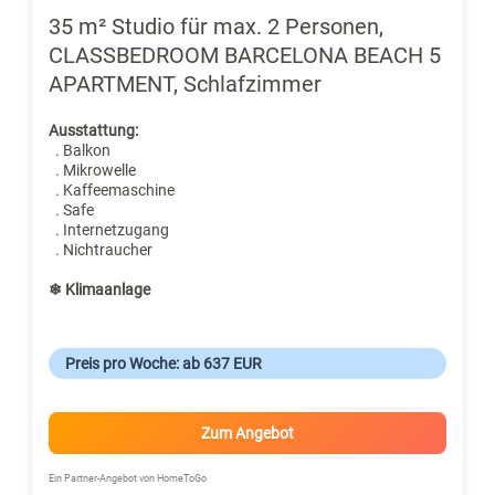
35 m² Studio für max. 2 Personen,
CLASSBEDROOM BARCELONA BEACH 5
APARTMENT, Schlafzimmer
Ausstattung:
. Balkon
. Mikrowelle
. Kaffeemaschine
. Safe
. Internetzugang
. Nichtraucher
❄ Klimaanlage
Preis pro Woche: ab 637 EUR
Zum Angebot
Ein Partner-Angebot von HomeToGo