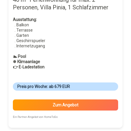
Personen, Villa Pinia, 1 Schlafzimmer
Ausstattung:
. Balkon
. Terrasse
. Garten
. Geschirrspueler
. Internetzugang
🏊 Pool
❄ Klimaanlage
👉 E-Ladestation
Preis pro Woche: ab 679 EUR
Zum Angebot
Ein Partner-Angebot von HomeToGo