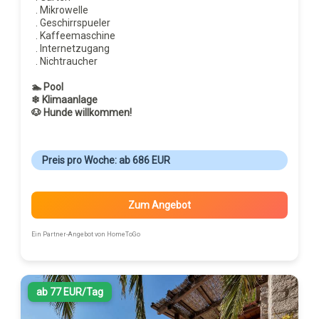
. Mikrowelle
. Geschirrspueler
. Kaffeemaschine
. Internetzugang
. Nichtraucher
🏊 Pool
❄ Klimaanlage
🐶 Hunde willkommen!
Preis pro Woche: ab 686 EUR
Zum Angebot
Ein Partner-Angebot von HomeToGo
ab 77 EUR/Tag