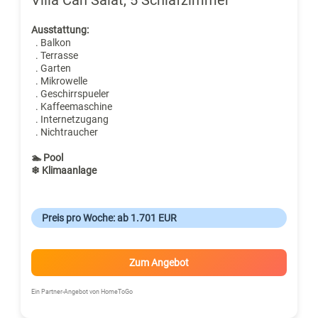
Ausstattung:
. Balkon
. Terrasse
. Garten
. Mikrowelle
. Geschirrspueler
. Kaffeemaschine
. Internetzugang
. Nichtraucher
🏊 Pool
❄ Klimaanlage
Preis pro Woche: ab 1.701 EUR
Zum Angebot
Ein Partner-Angebot von HomeToGo