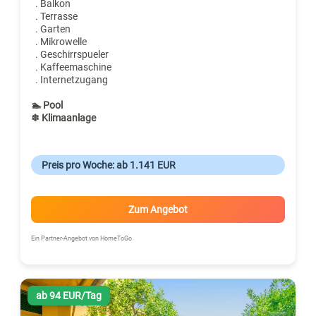
. Balkon
. Terrasse
. Garten
. Mikrowelle
. Geschirrspueler
. Kaffeemaschine
. Internetzugang
🏊 Pool
❄ Klimaanlage
Preis pro Woche: ab 1.141 EUR
Zum Angebot
Ein Partner-Angebot von HomeToGo
ab 94 EUR/Tag