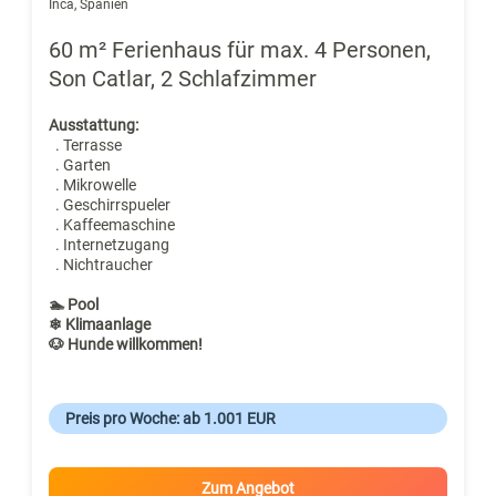
Inca, Spanien
60 m² Ferienhaus für max. 4 Personen,
Son Catlar, 2 Schlafzimmer
Ausstattung:
. Terrasse
. Garten
. Mikrowelle
. Geschirrspueler
. Kaffeemaschine
. Internetzugang
. Nichtraucher
🏊 Pool
❄ Klimaanlage
🐶 Hunde willkommen!
Preis pro Woche: ab 1.001 EUR
Zum Angebot