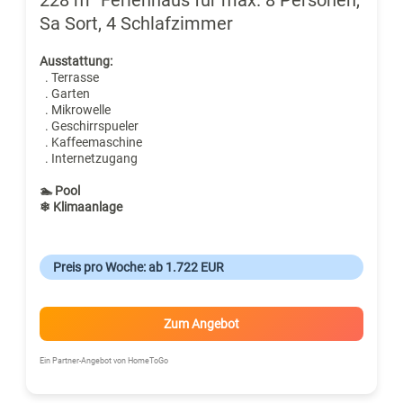
Sa Sort, 4 Schlafzimmer
Ausstattung:
. Terrasse
. Garten
. Mikrowelle
. Geschirrspueler
. Kaffeemaschine
. Internetzugang
🏊 Pool
❄ Klimaanlage
Preis pro Woche: ab 1.722 EUR
Zum Angebot
Ein Partner-Angebot von HomeToGo