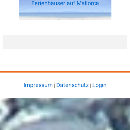
Ferienhäuser auf Mallorca
Impressum
Datenschutz
Login
|
|