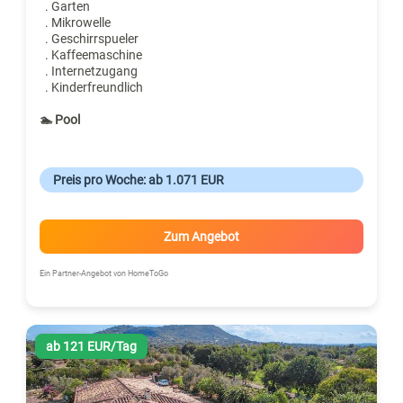
. Garten
. Mikrowelle
. Geschirrspueler
. Kaffeemaschine
. Internetzugang
. Kinderfreundlich
🏊 Pool
Preis pro Woche: ab 1.071 EUR
Zum Angebot
Ein Partner-Angebot von HomeToGo
ab 121 EUR/Tag