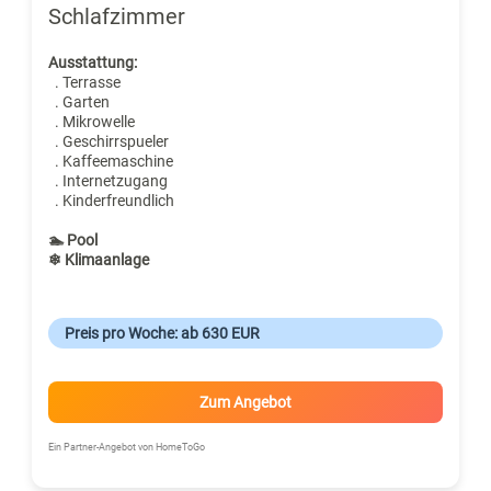
Schlafzimmer
Ausstattung:
. Terrasse
. Garten
. Mikrowelle
. Geschirrspueler
. Kaffeemaschine
. Internetzugang
. Kinderfreundlich
🏊 Pool
❄ Klimaanlage
Preis pro Woche: ab 630 EUR
Zum Angebot
Ein Partner-Angebot von HomeToGo