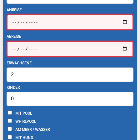
ANREISE
ABREISE
ERWACHSENE
KINDER
MIT POOL
WHIRLPOOL
AM MEER / WASSER
MIT HUND