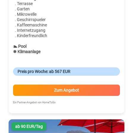
. Terrasse
. Garten
. Mikrowelle
. Geschirrspueler
. Kaffeemaschine
. Internetzugang
. Kinderfreundlich
🏊 Pool
❄ Klimaanlage
Preis pro Woche: ab 567 EUR
Zum Angebot
Ein Partner-Angebot von HomeToGo
ab 90 EUR/Tag