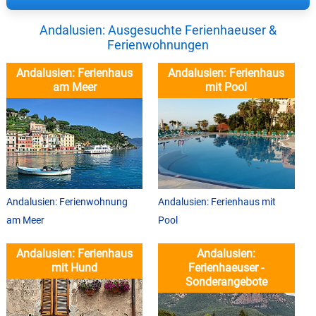
Andalusien: Ausgesuchte Ferienhaeuser &
Ferienwohnungen
Andalusien: Ferienhaus
Andalusien: Ferienhaus
am Meer
mit Pool
Andalusien: Ferienwohnung
Andalusien: Ferienhaus mit
am Meer
Pool
Andalusien: Ferienhaus
Andalusien:
mit Hund
Ferienhaeuser -
Sonderangebote