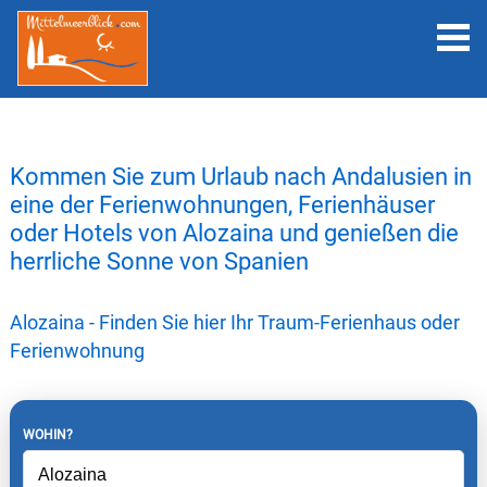
Kommen Sie zum Urlaub nach Andalusien in
eine der Ferienwohnungen, Ferienhäuser
oder Hotels von Alozaina und genießen die
herrliche Sonne von Spanien
Alozaina - Finden Sie hier Ihr Traum-Ferienhaus oder
Ferienwohnung
WOHIN?