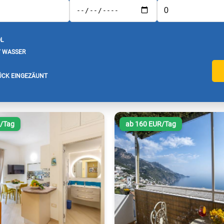
L
/ WASSER
CK EINGEZÄUNT
R/Tag
ab 160 EUR/Tag