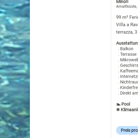
Minori
Amalfiküste, 
99 m² Feri
Villa a Ra
terrazza, 
Ausstattun
. Balkon
. Terrasse
. Mikrowel
. Geschirr
. Kaffeem
. Internet
. Nichtrau
. Kinderfre
. Direkt a
🏊 Pool
❄ Klimaanl
Preis pr