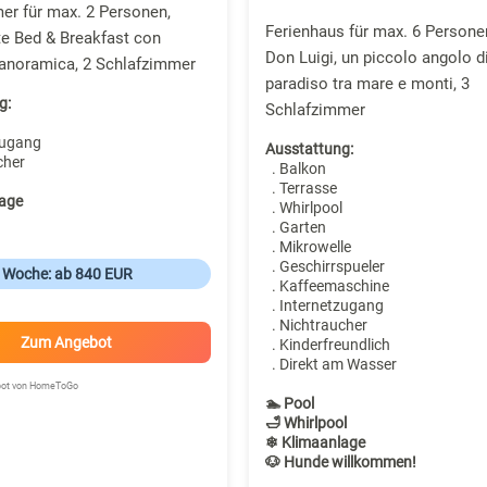
er für max. 2 Personen,
Ferienhaus für max. 6 Personen
e Bed & Breakfast con
Don Luigi, un piccolo angolo d
Panoramica, 2 Schlafzimmer
paradiso tra mare e monti, 3
g:
Schlafzimmer
zugang
Ausstattung:
cher
. Balkon
. Terrasse
age
. Whirlpool
. Garten
. Mikrowelle
. Geschirrspueler
o Woche: ab 840 EUR
. Kaffeemaschine
. Internetzugang
. Nichtraucher
Zum Angebot
. Kinderfreundlich
. Direkt am Wasser
ebot von HomeToGo
🏊 Pool
🛁 Whirlpool
❄ Klimaanlage
🐶 Hunde willkommen!