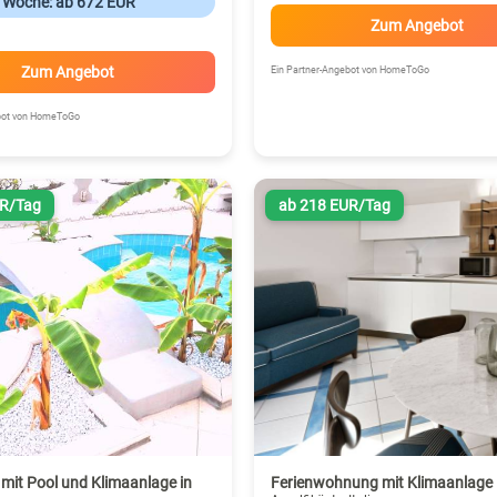
o Woche: ab 672 EUR
Zum Angebot
Zum Angebot
Ein Partner-Angebot von HomeToGo
ebot von HomeToGo
UR/Tag
ab 218 EUR/Tag
mit Pool und Klimaanlage in
Ferienwohnung mit Klimaanlage i