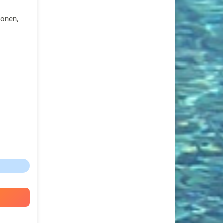
sonen,
R