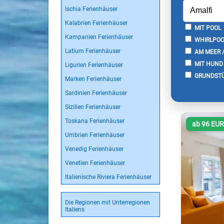
Ischia Ferienhäuser
Kalabrien Ferienhäuser
MIT POOL
Kampanien Ferienhäuser
WHIRLPOO
Latium Ferienhäuser
AM MEER 
MIT HUND
Ligurien Ferienhäuser
GRUNDSTÜ
Marken Ferienhäuser
Sardinien Ferienhäuser
Sizilien Ferienhäuser
Toskana Ferienhäuser
ab 96 EU
Umbrien Ferienhäuser
Venedig Ferienhäuser
Venetien Ferienhäuser
Italienische Riviera Ferienhäuser
Die Regionen mit Unterregionen
Italiens