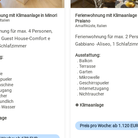
ung mit Klimaanlage in Minori
Ferienwohnung mit Klimaanlage 
Italien
Praiano
Amalfiküste, Italien
ung für max. 4 Personen,
Ferienwohnung für max. 2 Pers
a Guest House-Comfort e
Gabbiano -Aliseo, 1 Schlafzim
 Schlafzimmer
Ausstattung:
g:
. Balkon
. Terrasse
. Garten
le
. Mikrowelle
spueler
. Geschirrspueler
aschine
. Internetzugang
zugang
. Nichtraucher
cher
undlich
❄ Klimaanlage
m Wasser
age
Preis pro Woche: ab 1.120 EU