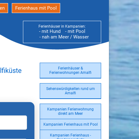
den
Ferienhaus mit Pool
Ferienhäuser in Kampanien:
- mit Hund
- mit Pool
- nah am Meer / Wasser
Ferienhäuser &
fiküste
Ferienwohnungen Amalfi
Sehenswürdigkeiten rund um
Amalfi
Kampanien Ferienwohnung
direkt am Meer
Kampanien Ferienhaus mit Pool
Kampanien Ferienhaus -