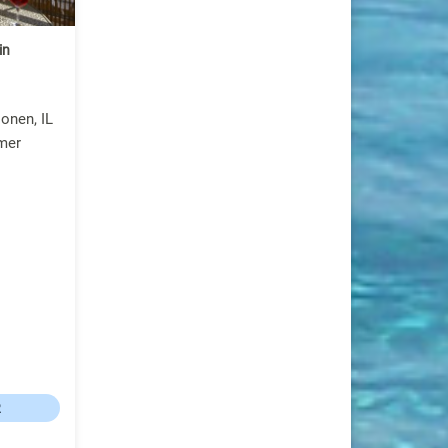
in
onen, IL
mer
R