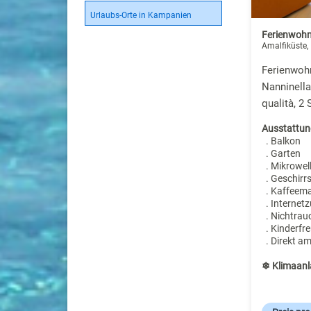
Urlaubs-Orte in Kampanien
Ferienwohn
Amalfiküste, 
Ferienwohn
Nanninell
qualità, 2
Ausstattun
. Balkon
. Garten
. Mikrowel
. Geschirr
. Kaffeem
. Internet
. Nichtrau
. Kinderfre
. Direkt a
❄ Klimaanl