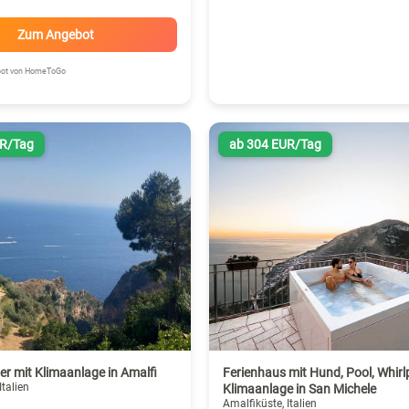
Zum Angebot
ebot von HomeToGo
UR/Tag
ab 304 EUR/Tag
r mit Klimaanlage in Amalfi
Ferienhaus mit Hund, Pool, Whirl
Italien
Klimaanlage in San Michele
Amalfiküste, Italien