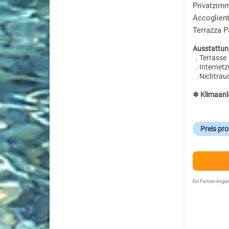
Privatzimm
Accoglient
Terrazza 
Ausstattun
. Terrasse
. Internet
. Nichtrau
❄ Klimaanl
Preis pr
Ein Partner-Ang