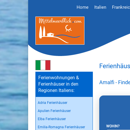
Home
Italien
Frankrei
Ferienhäus
Ferienwohnungen &
Amalfi - Fin
Ferienhäuser in den
Regionen Italiens:
Adria Ferienhäuser
Apulien Ferienhäuser
Elba Ferienhäuser
WOHIN?
Emilia-Romagna Ferienhäuser