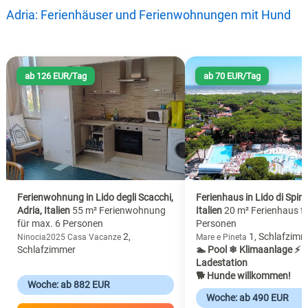
Adria: Ferienhäuser und Ferienwohnungen mit Hund
ab 126 EUR/Tag
ab 70 EUR/Tag
Ferienwohnung in Lido degli Scacchi,
Ferienhaus in Lido di Spina
Adria, Italien
55 m² Ferienwohnung
Italien
20 m² Ferienhaus f
für max. 6 Personen
Personen
2,
1, Schlafzimm
Ninocia2025 Casa Vacanze
Mare e Pineta
Schlafzimmer
🏊 Pool
❄ Klimaanlage
⚡ E
Ladestation
🐕 Hunde willkommen!
Woche: ab 882 EUR
Woche: ab 490 EUR