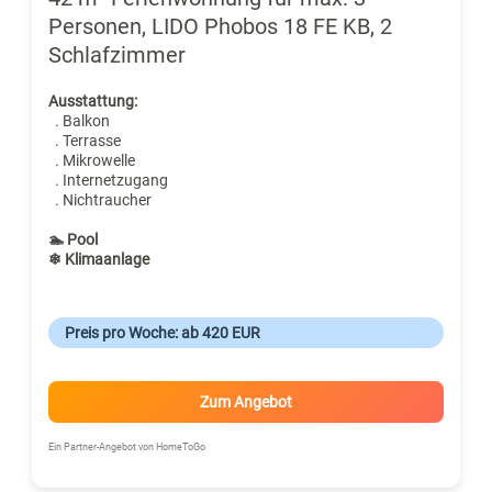
Personen, LIDO Phobos 18 FE KB, 2
Schlafzimmer
Ausstattung:
. Balkon
. Terrasse
. Mikrowelle
. Internetzugang
. Nichtraucher
🏊 Pool
❄ Klimaanlage
Preis pro Woche: ab 420 EUR
Zum Angebot
Ein Partner-Angebot von HomeToGo