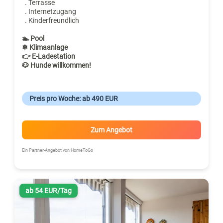
. Terrasse
. Internetzugang
. Kinderfreundlich
🏊 Pool
❄ Klimaanlage
👉 E-Ladestation
🐶 Hunde willkommen!
Preis pro Woche: ab 490 EUR
Zum Angebot
Ein Partner-Angebot von HomeToGo
ab 54 EUR/Tag