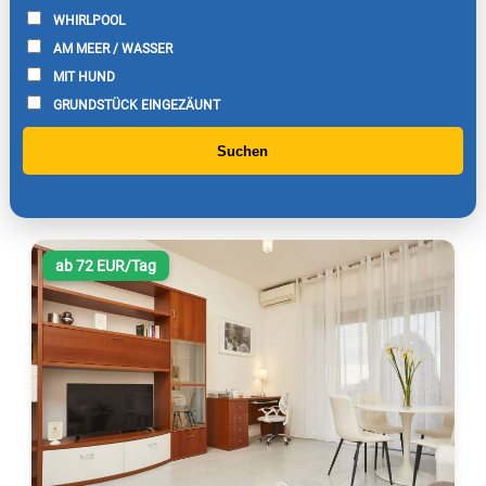
WHIRLPOOL
AM MEER / WASSER
MIT HUND
GRUNDSTÜCK EINGEZÄUNT
Suchen
ab 72 EUR/Tag