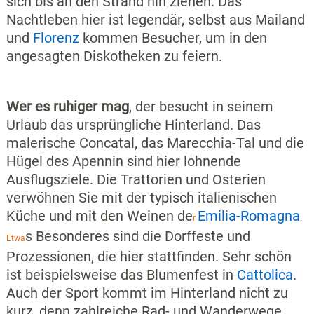
sich bis an den Strand hin ziehen. Das
Nachtleben hier ist legendär, selbst aus Mailand
und
Florenz
kommen Besucher, um in den
angesagten Diskotheken zu feiern.
Wer es ruhiger mag
, der besucht in seinem
Urlaub das ursprüngliche Hinterland. Das
malerische Concatal, das Marecchia-Tal und die
Hügel des Apennin sind hier lohnende
Ausflugsziele. Die Trattorien und Osterien
verwöhnen Sie mit der typisch italienischen
Küche und mit den Weinen de
Emilia-Romagna
r
.
s Besonderes sind die Dorffeste und
Etwa
Prozessionen, die hier stattfinden. Sehr schön
ist beispielsweise das Blumenfest in
Cattolica
.
Auch der Sport kommt im Hinterland nicht zu
kurz, denn zahlreiche Rad- und Wanderwege