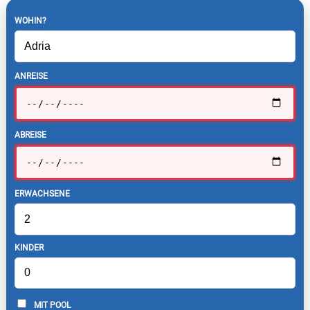
WOHIN?
ANREISE
ABREISE
ERWACHSENE
KINDER
MIT POOL