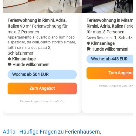
Ferienwohnung in Rimini, Adria,
Ferienwohnung in Miramar
Italien
90 m² Ferienwohnung für
Rimini, Adria, Italien
Ferie
max. 2 Personen
für max. 8 Personen
Appartamento al quarto piano, luminoso
1, Schlafzi
Green Residence
e spazioso, tra colli, centro storico e mare,
❄ Klimaanlage
2,
tutti i servizi a due passi
🐕 Hunde willkommen!
Schlafzimmer
❄ Klimaanlage
Woche: ab 448 EUR
🐕 Hunde willkommen!
Zum Angebot
Woche: ab 504 EUR
Partner-Angebot von Hom
Zum Angebot
Partner-Angebot von HomeToGo
Adria - Häufige Fragen zu Ferienhäusern,