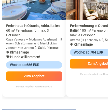
Ferienhaus in Otranto, Adria, Italien
Ferienwohnung in Otranto,
60 m² Ferienhaus für max. 3
Italien
105 m² Ferienwohn
Personen
max. 4 Personen
Casa Vanessa — Modernes Apartment mit
2, Sc
Otranto (LE) Kennedy 6
einem Schlafzimmer und Meerblick im
❄ Klimaanlage
2, Schlafzimmer
Zentrum von Otranto
❄ Klimaanlage
Woche: ab 784 EUR
🐕 Hunde willkommen!
Zum Angebot
Woche: ab 686 EUR
Partner-Angebot von Hom
Zum Angebot
Partner-Angebot von HomeToGo