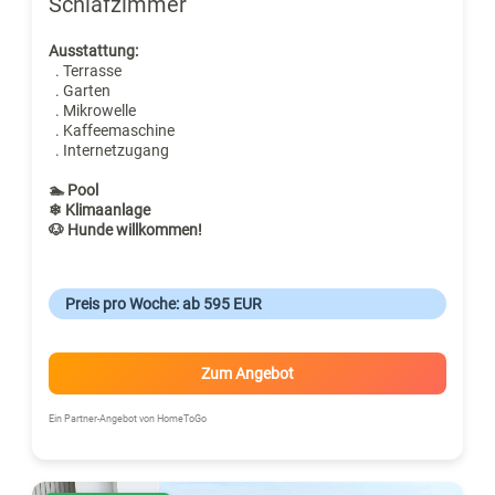
Schlafzimmer
Ausstattung:
. Terrasse
. Garten
. Mikrowelle
. Kaffeemaschine
. Internetzugang
🏊 Pool
❄ Klimaanlage
🐶 Hunde willkommen!
Preis pro Woche: ab 595 EUR
Zum Angebot
Ein Partner-Angebot von HomeToGo