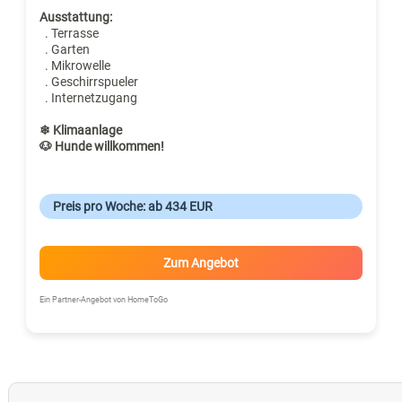
Ausstattung:
. Terrasse
. Garten
. Mikrowelle
. Geschirrspueler
. Internetzugang
❄ Klimaanlage
🐶 Hunde willkommen!
Preis pro Woche: ab 434 EUR
Zum Angebot
Ein Partner-Angebot von HomeToGo