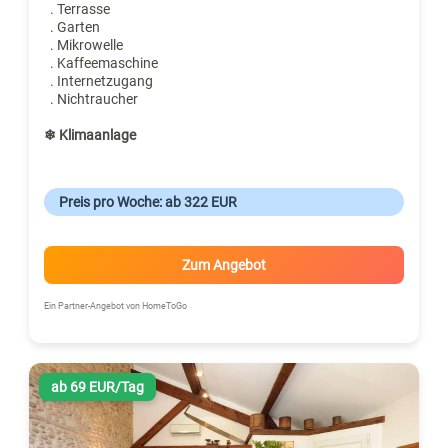
. Terrasse
. Garten
. Mikrowelle
. Kaffeemaschine
. Internetzugang
. Nichtraucher
❄ Klimaanlage
Preis pro Woche: ab 322 EUR
Zum Angebot
Ein Partner-Angebot von HomeToGo
ab 69 EUR/Tag