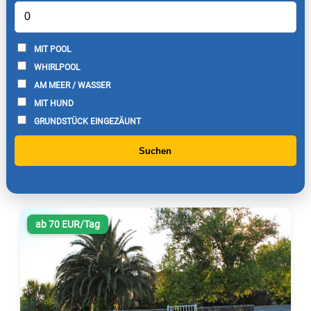
MIT POOL
WHIRLPOOL
AM MEER / WASSER
MIT HUND
GRUNDSTÜCK EINGEZÄUNT
Suchen
ab 70 EUR/Tag