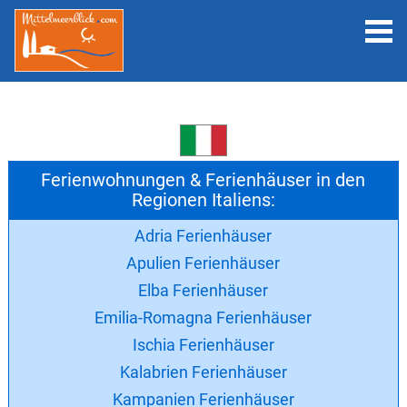
Ferienwohnungen & Ferienhäuser in den
Regionen Italiens:
Adria Ferienhäuser
Apulien Ferienhäuser
Elba Ferienhäuser
Emilia-Romagna Ferienhäuser
Ischia Ferienhäuser
Kalabrien Ferienhäuser
Kampanien Ferienhäuser