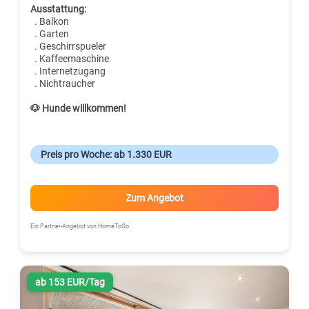
Ausstattung:
. Balkon
. Garten
. Geschirrspueler
. Kaffeemaschine
. Internetzugang
. Nichtraucher
🐶 Hunde willkommen!
Preis pro Woche: ab 1.330 EUR
Zum Angebot
Ein Partner-Angebot von HomeToGo
ab 153 EUR/Tag