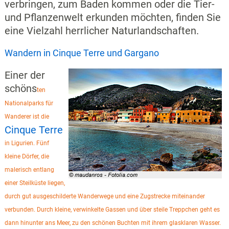
verbringen, zum Baden kommen oder die Tier-
und Pflanzenwelt erkunden möchten, finden Sie
eine Vielzahl herrlicher Naturlandschaften.
Wandern in Cinque Terre und Gargano
Einer der
schöns
ten
Nationalparks für
Wanderer ist die
Cinque Terre
in Ligurien. Fünf
kleine Dörfer, die
malerisch entlang
einer Steilküste liegen,
durch gut ausgeschilderte Wanderwege und eine Zugstrecke miteinander
verbunden. Durch kleine, verwinkelte Gassen und über steile Treppchen geht es
dann hinunter ans Meer, zu den schönen Buchten mit ihrem glasklaren Wasser.