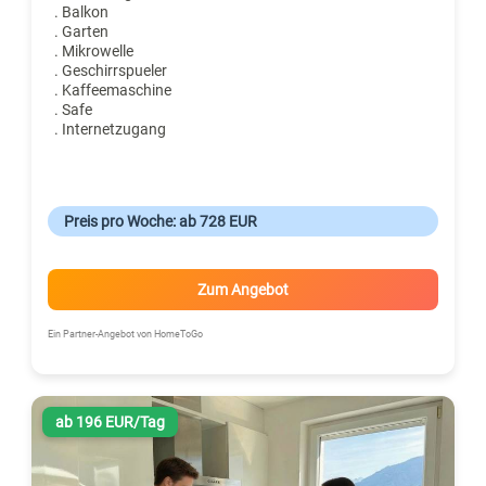
. Balkon
. Garten
. Mikrowelle
. Geschirrspueler
. Kaffeemaschine
. Safe
. Internetzugang
Preis pro Woche: ab 728 EUR
Zum Angebot
Ein Partner-Angebot von HomeToGo
ab 196 EUR/Tag