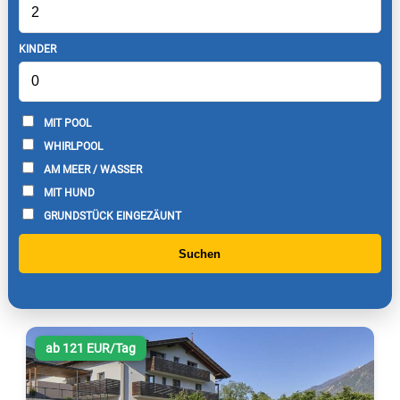
KINDER
MIT POOL
WHIRLPOOL
AM MEER / WASSER
MIT HUND
GRUNDSTÜCK EINGEZÄUNT
Suchen
ab 121 EUR/Tag