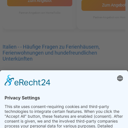
Zum Angebot
Zum Angebot
Partner-Angebot von HomeToGo
Partner-Angebot von Hom
Italien - - Häufige Fragen zu Ferienhäusern,
Ferienwohnungen und hundefreundlichen
Unterkünften
Impressum
Datenschutz
|
|