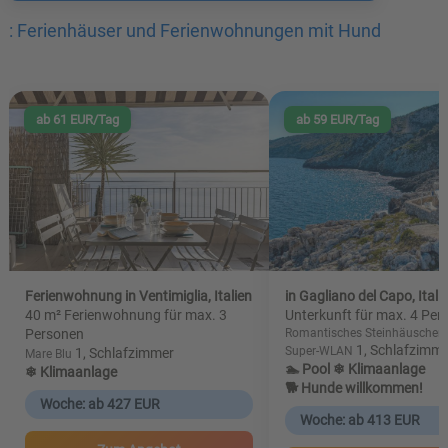
: Ferienhäuser und Ferienwohnungen mit Hund
ab 61 EUR/Tag
ab 59 EUR/Tag
Ferienwohnung in Ventimiglia, Italien
in Gagliano del Capo, Itali
40 m² Ferienwohnung für max. 3
Unterkunft für max. 4 Per
Personen
Romantisches Steinhäuschen, 
1, Schlafzimm
Super-WLAN
1, Schlafzimmer
Mare Blu
🏊 Pool
❄ Klimaanlage
❄ Klimaanlage
🐕 Hunde willkommen!
Woche: ab 427 EUR
Woche: ab 413 EUR