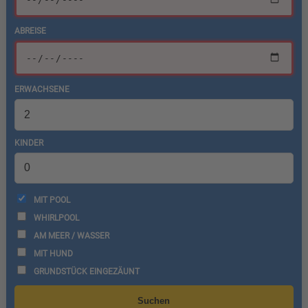
ABREISE
ERWACHSENE
KINDER
MIT POOL
WHIRLPOOL
AM MEER / WASSER
MIT HUND
GRUNDSTÜCK EINGEZÄUNT
Suchen