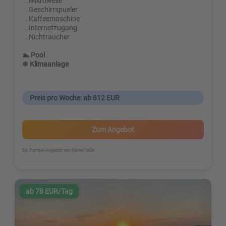
. Mikrowelle
. Geschirrspueler
. Kaffeemaschine
. Internetzugang
. Nichtraucher
🏊 Pool
❄ Klimaanlage
Preis pro Woche: ab 812 EUR
Zum Angebot
Ein Partner-Angebot von HomeToGo
ab 78 EUR/Tag