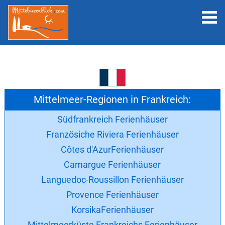
Mittelmeer-Regionen in Frankreich:
Südfrankreich Ferienhäuser
Französiche Riviera Ferienhäuser
Côtes d'AzurFerienhäuser
Camargue Ferienhäuser
Languedoc-Roussillon Ferienhäuser
Provence Ferienhäuser
KorsikaFerienhäuser
Mittelmeerküste Frankreichs Ferienhäuser