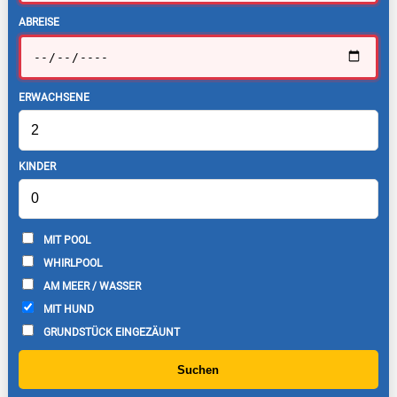
ABREISE
ERWACHSENE
KINDER
MIT POOL
WHIRLPOOL
AM MEER / WASSER
MIT HUND
GRUNDSTÜCK EINGEZÄUNT
Suchen