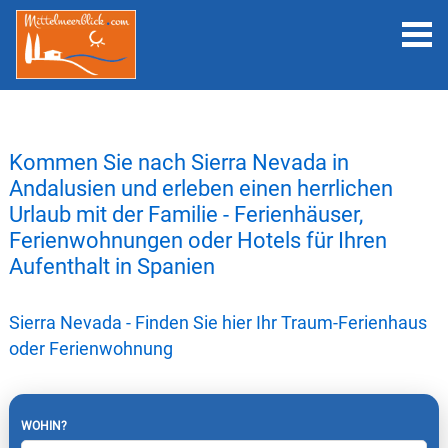
Kommen Sie nach Sierra Nevada in
Andalusien und erleben einen herrlichen
Urlaub mit der Familie - Ferienhäuser,
Ferienwohnungen oder Hotels für Ihren
Aufenthalt in Spanien
Sierra Nevada - Finden Sie hier Ihr Traum-Ferienhaus
oder Ferienwohnung
WOHIN?