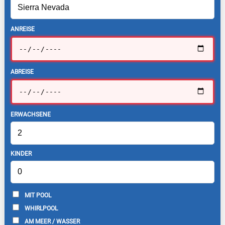
ANREISE
ABREISE
ERWACHSENE
KINDER
MIT POOL
WHIRLPOOL
AM MEER / WASSER