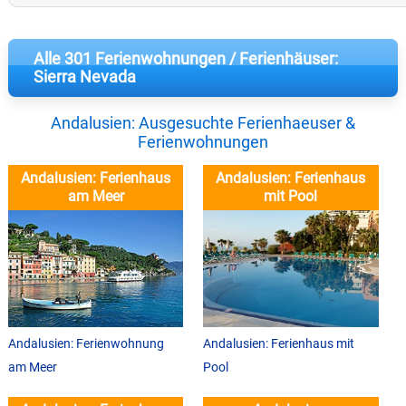
Alle 301 Ferienwohnungen / Ferienhäuser:
Sierra Nevada
Andalusien: Ausgesuchte Ferienhaeuser &
Ferienwohnungen
Andalusien: Ferienhaus
Andalusien: Ferienhaus
am Meer
mit Pool
Andalusien: Ferienwohnung
Andalusien: Ferienhaus mit
am Meer
Pool