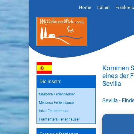
Home
Italien
Frankrei
Kommen Sie
eines der 
Die Inseln:
Sevilla
Mallorca Ferienhäuser
Sevilla - Fin
Menorca Ferienhäuser
Ibiza Ferienhäuser
Formentera Ferienhäuser