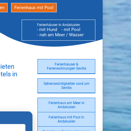
den
Ferienhaus mit Pool
Ferienhäuser in Andalusien
- mit Hund
- mit Pool
- nah am Meer / Wasser
Ferienhäuser &
ieten
Ferienwohnungen Sevilla
els in
Sehenswürdigkeiten rund um
Sevilla
Ferienhaus am Meer in
Andalusien
Ferienhaus mit Pool in
Andalusien