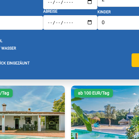
ABREISE
KINDER
L
/ WASSER
CK EINGEZÄUNT
R/Tag
ab 100 EUR/Tag