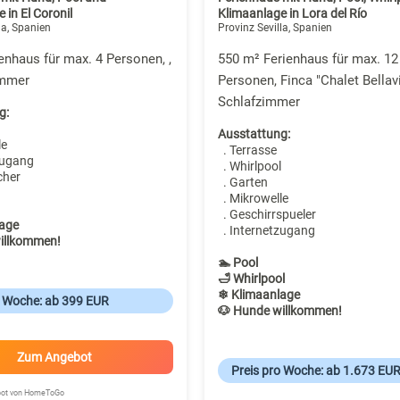
 in El Coronil
Klimaanlage in Lora del Río
la, Spanien
Provinz Sevilla, Spanien
enhaus für max. 4 Personen, ,
550 m² Ferienhaus für max. 12
immer
Personen, Finca "Chalet Bellavi
Schlafzimmer
g:
Ausstattung:
le
. Terrasse
zugang
. Whirlpool
cher
. Garten
. Mikrowelle
. Geschirrspueler
age
. Internetzugang
illkommen!
🏊 Pool
🛁 Whirlpool
❄ Klimaanlage
o Woche: ab 399 EUR
🐶 Hunde willkommen!
Zum Angebot
Preis pro Woche: ab 1.673 EU
ebot von HomeToGo