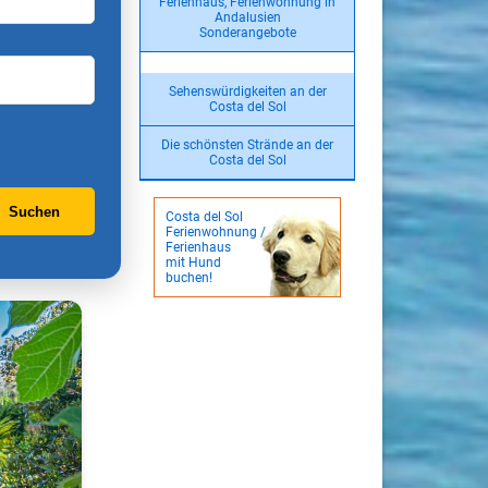
Ferienhaus, Ferienwohnung in
Andalusien
Sonderangebote
Sehenswürdigkeiten an der
Costa del Sol
Die schönsten Strände an der
Costa del Sol
Suchen
Costa del Sol
Ferienwohnung /
Ferienhaus
mit Hund
buchen!