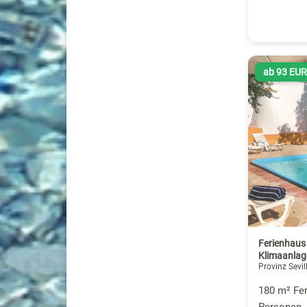
ab 93 EU
Ferienhaus
Klimaanlag
Provinz Sevil
180 m² Fer