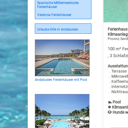
Spanische Mittelmeerküste
Ferienhäuser
Valencia Ferienhäuser
Ferienhaus
Urlaubs-Orte in Andalusien
Klimaanlage
Provinz Sevil
100 m² Fer
, 3 Schlaf
Ausstattun
. Terrasse
. Mikrowel
Andalusien Ferienhäuser mit Pool
. Kaffeem
. Internet
. Nichtrau
🏊 Pool
❄ Klimaanl
🐶 Hunde w