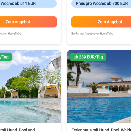
o Woche: ab 511 EUR
Preis pro Woche: ab 700 EUR
Zum Angebot
Zum Angebot
ebot von HomeToGo
Ein Partner-Angebot von HomeToGo
R/Tag
ab 239 EUR/Tag
 mit Hund, Pool und
Ferienhaus mit Hund, Pool, Whirl