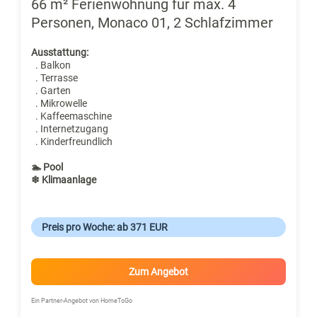
66 m² Ferienwohnung für max. 4
Personen, Monaco 01, 2 Schlafzimmer
Ausstattung:
. Balkon
. Terrasse
. Garten
. Mikrowelle
. Kaffeemaschine
. Internetzugang
. Kinderfreundlich
🏊 Pool
❄ Klimaanlage
Preis pro Woche: ab 371 EUR
Zum Angebot
Ein Partner-Angebot von HomeToGo