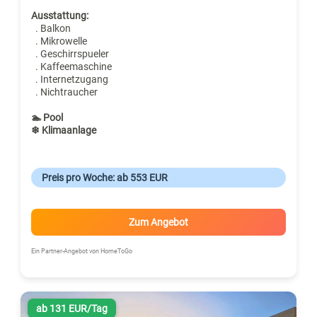
Ausstattung:
. Balkon
. Mikrowelle
. Geschirrspueler
. Kaffeemaschine
. Internetzugang
. Nichtraucher
🏊 Pool
❄ Klimaanlage
Preis pro Woche: ab 553 EUR
Zum Angebot
Ein Partner-Angebot von HomeToGo
ab 131 EUR/Tag