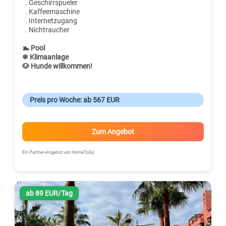
. Geschirrspueler
. Kaffeemaschine
. Internetzugang
. Nichtraucher
🏊 Pool
❄ Klimaanlage
🐶 Hunde willkommen!
Preis pro Woche: ab 567 EUR
Zum Angebot
Ein Partner-Angebot von HomeToGo
ab 89 EUR/Tag