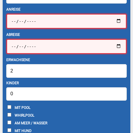
ANREISE
ABREISE
ERWACHSENE
KINDER
MIT POOL
WHIRLPOOL
AM MEER / WASSER
MIT HUND