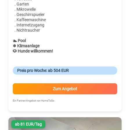
. Garten
. Mikrowelle
. Geschirrspueler
. Kaffeemaschine
. Internetzugang
. Nichtraucher
🏊 Pool
❄ Klimaanlage
🐶 Hunde willkommen!
Preis pro Woche: ab 504 EUR
Zum Angebot
Ein Partner-Angebot von HomeToGo
ab 81 EUR/Tag