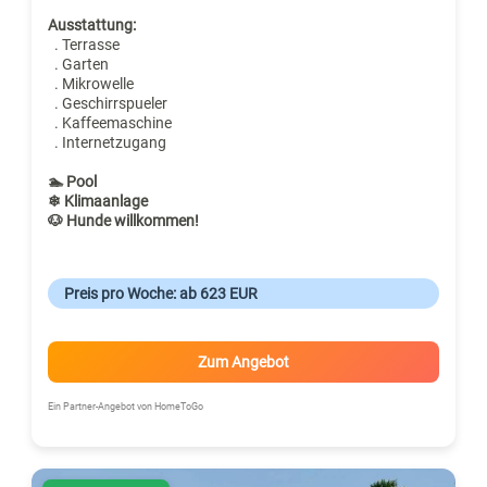
Ausstattung:
. Terrasse
. Garten
. Mikrowelle
. Geschirrspueler
. Kaffeemaschine
. Internetzugang
🏊 Pool
❄ Klimaanlage
🐶 Hunde willkommen!
Preis pro Woche: ab 623 EUR
Zum Angebot
Ein Partner-Angebot von HomeToGo