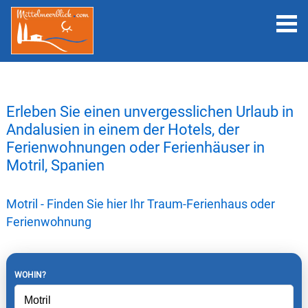
Erleben Sie einen unvergesslichen Urlaub in
Andalusien in einem der Hotels, der
Ferienwohnungen oder Ferienhäuser in
Motril, Spanien
Motril - Finden Sie hier Ihr Traum-Ferienhaus oder
Ferienwohnung
WOHIN?