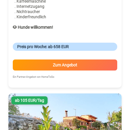
. Kaffeemaschine
. Internetzugang
. Nichtraucher
. Kinderfreundlich
🐶 Hunde willkommen!
Preis pro Woche: ab 658 EUR
Zum Angebot
Ein Partner-Angebot von HomeToGo
ab 105 EUR/Tag