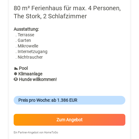
80 m² Ferienhaus für max. 4 Personen,
The Stork, 2 Schlafzimmer
Ausstattung:
. Terrasse
. Garten
. Mikrowelle
. Internetzugang
. Nichtraucher
🏊 Pool
❄ Klimaanlage
🐶 Hunde willkommen!
Preis pro Woche: ab 1.386 EUR
Zum Angebot
Ein Partner-Angebot von HomeToGo