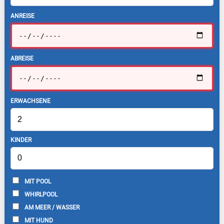
ANREISE
ABREISE
ERWACHSENE
KINDER
MIT POOL
WHIRLPOOL
AM MEER / WASSER
MIT HUND