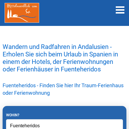
Wandern und Radfahren in Andalusien -
Erholen Sie sich beim Urlaub in Spanien in
einem der Hotels, der Ferienwohnungen
oder Ferienhäuser in Fuenteheridos
Fuenteheridos - Finden Sie hier Ihr Traum-Ferienhaus
oder Ferienwohnung
WOHIN?