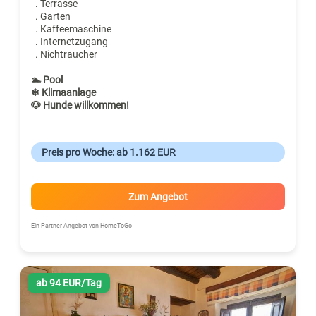
. Terrasse
. Garten
. Kaffeemaschine
. Internetzugang
. Nichtraucher
🏊 Pool
❄ Klimaanlage
🐶 Hunde willkommen!
Preis pro Woche: ab 1.162 EUR
Zum Angebot
Ein Partner-Angebot von HomeToGo
ab 94 EUR/Tag