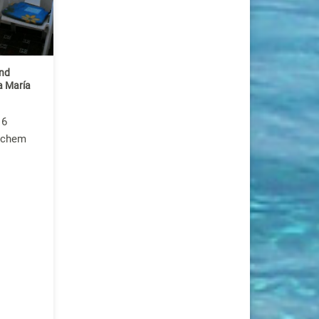
nd
a María
 6
lichem