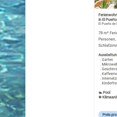
Ferienwohn
in El Puert
El Puerto de
78 m² Fer
Personen,
Schlafzim
Ausstattun
. Garten
. Mikrowel
. Geschirr
. Kaffeem
. Internet
. Kinderfre
🏊 Pool
❄ Klimaanl
Preis pr