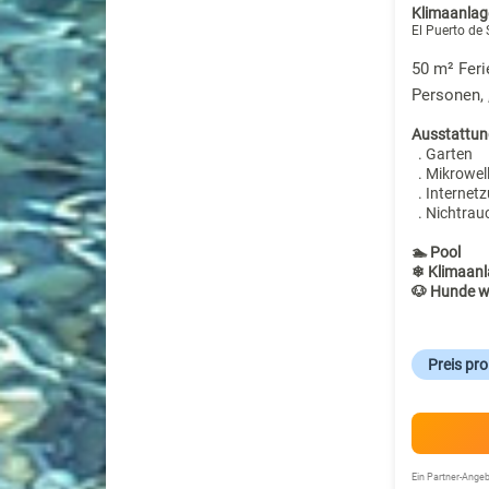
Klimaanlage
El Puerto de
50 m² Fer
Personen, 
Ausstattun
. Garten
. Mikrowel
. Internet
. Nichtrau
🏊 Pool
❄ Klimaanl
🐶 Hunde w
Preis pr
Ein Partner-Ang