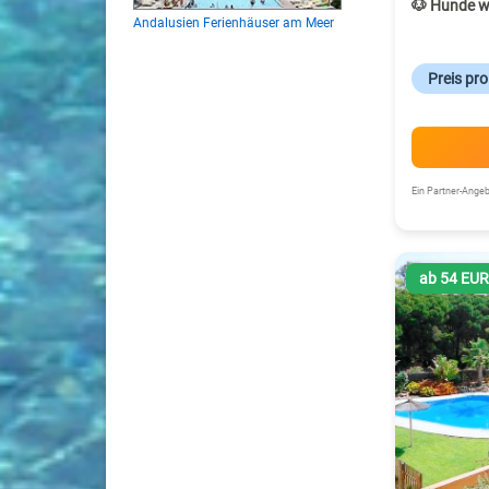
🐶 Hunde w
Andalusien Ferienhäuser am Meer
Preis pr
Ein Partner-Ang
ab 54 EU