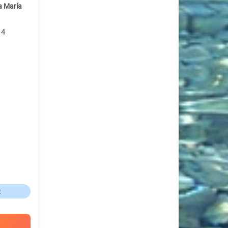
a María
 4
R