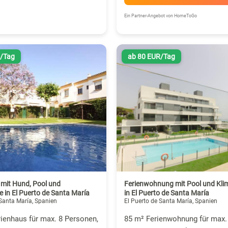
Ein Partner-Angebot von HomeToGo
R/Tag
ab 80 EUR/Tag
 mit Hund, Pool und
Ferienwohnung mit Pool und Kli
 in El Puerto de Santa María
in El Puerto de Santa María
 Santa María, Spanien
El Puerto de Santa María, Spanien
ienhaus für max. 8 Personen,
85 m² Ferienwohnung für max.