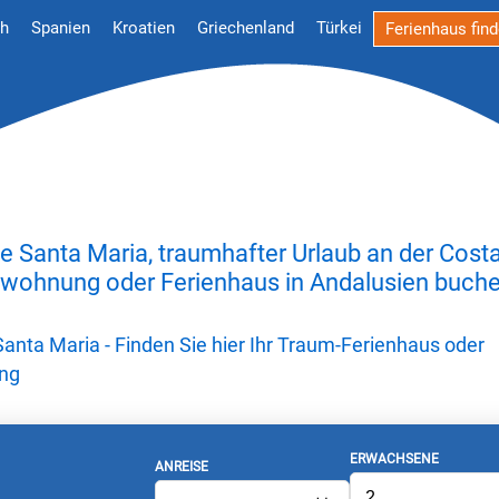
ch
Spanien
Kroatien
Griechenland
Türkei
Ferienhaus fin
e Santa Mari­a, traumhafter Urlaub an der Costa
nwohnung oder Ferienhaus in Andalusien buche
Santa Maria - Finden Sie hier Ihr Traum-Ferienhaus oder
ng
ERWACHSENE
ANREISE