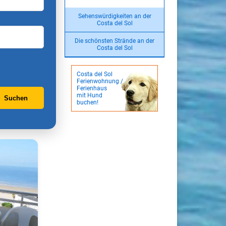
Sehenswürdigkeiten an der
Costa del Sol
Die schönsten Strände an der
Costa del Sol
Costa del Sol
Ferienwohnung /
Ferienhaus
mit Hund
Suchen
buchen!