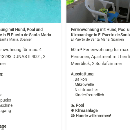
ung mit Hund, Pool und
Ferienwohnung mit Hund, Pool u
 in El Puerto de Santa María
Klimaanlage in El Puerto de Sant
 Santa María, Spanien
El Puerto de Santa María, Spanien
ienwohnung für max. 4
60 m² Ferienwohnung für max.
13293 DUNAS II 4001, 2
Personen, Apartment mit herr
mer
Meerblick, 2 Schlafzimmer
g:
Ausstattung:
. Balkon
. Mikrowelle
. Nichtraucher
le
. Kinderfreundlich
spueler
aschine
🏊 Pool
zugang
❄ Klimaanlage
🐶 Hunde willkommen!
age