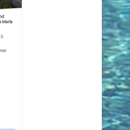
nd
a María
 3
mer