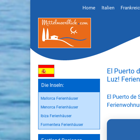
Home
Italien
Frankrei
El Puerto d
Luz! Ferie
Die Inseln:
El Puerto de 
Mallorca Ferienhäuser
Ferienwohnu
Menorca Ferienhäuser
Ibiza Ferienhäuser
Formentera Ferienhäuser