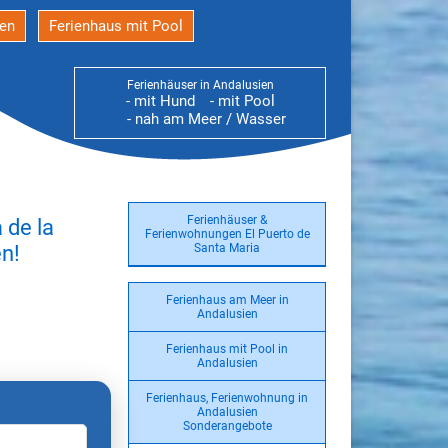
den
Ferienhaus mit Pool
Ferienhäuser in Andalusien
- mit Hund
- mit Pool
- nah am Meer / Wasser
Ferienhäuser &
 de la
Ferienwohnungen El Puerto de
n!
Santa Maria
Ferienhaus am Meer in
Andalusien
Ferienhaus mit Pool in
Andalusien
Ferienhaus, Ferienwohnung in
Andalusien
Sonderangebote