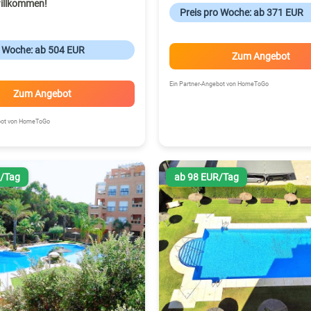
illkommen!
Preis pro Woche: ab 371 EUR
o Woche: ab 504 EUR
Zum Angebot
Ein Partner-Angebot von HomeToGo
Zum Angebot
ebot von HomeToGo
R/Tag
ab 98 EUR/Tag