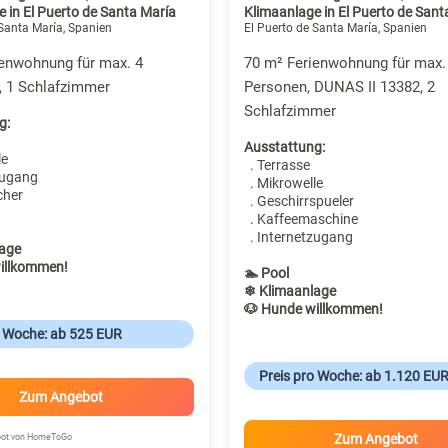
 in El Puerto de Santa María
Klimaanlage in El Puerto de Sant
 Santa María, Spanien
El Puerto de Santa María, Spanien
ienwohnung für max. 4
70 m² Ferienwohnung für max.
, 1 Schlafzimmer
Personen, DUNAS II 13382, 2
Schlafzimmer
g:
Ausstattung:
le
. Terrasse
zugang
. Mikrowelle
cher
. Geschirrspueler
. Kaffeemaschine
. Internetzugang
age
illkommen!
🏊 Pool
❄ Klimaanlage
🐶 Hunde willkommen!
o Woche: ab 525 EUR
Preis pro Woche: ab 1.120 EU
Zum Angebot
Zum Angebot
ebot von HomeToGo