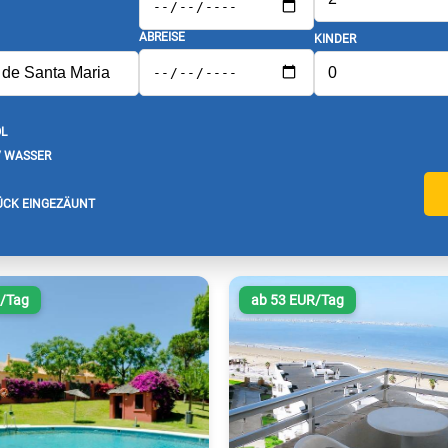
ABREISE
KINDER
L
/ WASSER
CK EINGEZÄUNT
R/Tag
ab 53 EUR/Tag