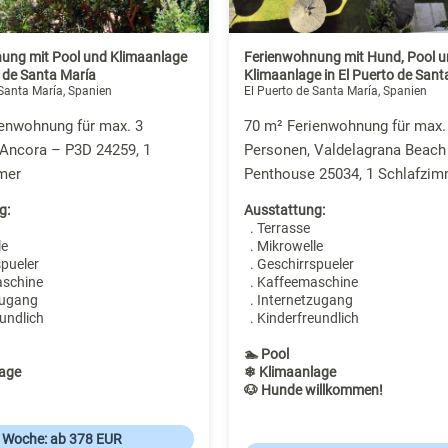
ung mit Pool und Klimaanlage
Ferienwohnung mit Hund, Pool u
o de Santa María
Klimaanlage in El Puerto de Sant
 Santa María, Spanien
El Puerto de Santa María, Spanien
ienwohnung für max. 3
70 m² Ferienwohnung für max.
 Ancora – P3D 24259, 1
Personen, Valdelagrana Beach
mer
Penthouse 25034, 1 Schlafzim
g:
Ausstattung:
. Terrasse
le
. Mikrowelle
spueler
. Geschirrspueler
aschine
. Kaffeemaschine
zugang
. Internetzugang
undlich
. Kinderfreundlich
🏊 Pool
age
❄ Klimaanlage
🐶 Hunde willkommen!
o Woche: ab 378 EUR