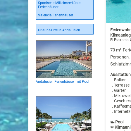
Spanische Mittelmeerküste
Ferienhäuser
Valencia Ferienhäuser
Ferienwohn
Urlaubs-Orte in Andalusien
Klimaanlage
El Puerto de
70 m² Fer
Personen, 
Schlafzim
Ausstattun
. Balkon
Andalusien Ferienhäuser mit Pool
. Terrasse
. Garten
. Mikrowel
. Geschirr
. Kaffeem
. Internet
🏊 Pool
❄ Klimaanl