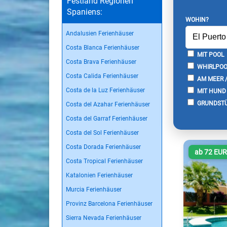
Festland Regionen
Spaniens:
WOHIN?
Andalusien Ferienhäuser
Costa Blanca Ferienhäuser
MIT POOL
Costa Brava Ferienhäuser
WHIRLPOO
Costa Calida Ferienhäuser
AM MEER 
Costa de la Luz Ferienhäuser
MIT HUND
GRUNDSTÜ
Costa del Azahar Ferienhäuser
Costa del Garraf Ferienhäuser
Costa del Sol Ferienhäuser
Costa Dorada Ferienhäuser
ab 72 EU
Costa Tropical Ferienhäuser
Katalonien Ferienhäuser
Murcia Ferienhäuser
Provinz Barcelona Ferienhäuser
Sierra Nevada Ferienhäuser