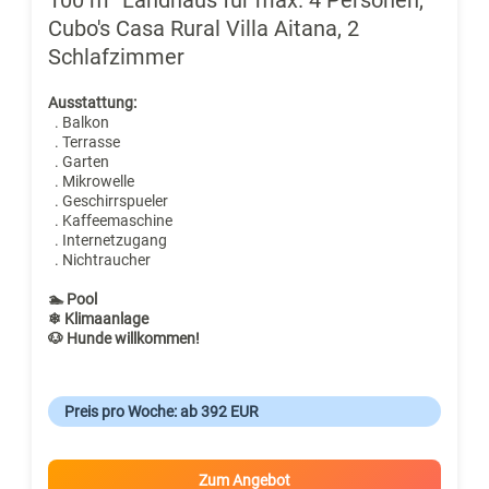
Cubo's Casa Rural Villa Aitana, 2
Schlafzimmer
Ausstattung:
. Balkon
. Terrasse
. Garten
. Mikrowelle
. Geschirrspueler
. Kaffeemaschine
. Internetzugang
. Nichtraucher
🏊 Pool
❄ Klimaanlage
🐶 Hunde willkommen!
Preis pro Woche: ab 392 EUR
Zum Angebot