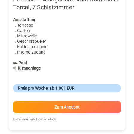
Torcal, 7 Schlafzimmer
Ausstattung:
. Terrasse
. Garten
. Mikrowelle
. Geschirrspueler
. Kaffeemaschine
. Internetzugang
🏊 Pool
❄ Klimaanlage
Preis pro Woche: ab 1.001 EUR
Zum Angebot
Ein Partner-Angebot von HomeToGo