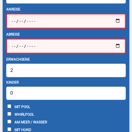
ANREISE
ABREISE
ERWACHSENE
KINDER
MIT POOL
WHIRLPOOL
AM MEER / WASSER
MIT HUND