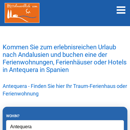
Kommen Sie zum erlebnisreichen Urlaub
nach Andalusien und buchen eine der
Ferienwohnungen, Ferienhäuser oder Hotels
in Antequera in Spanien
Antequera - Finden Sie hier Ihr Traum-Ferienhaus oder
Ferienwohnung
WOHIN?