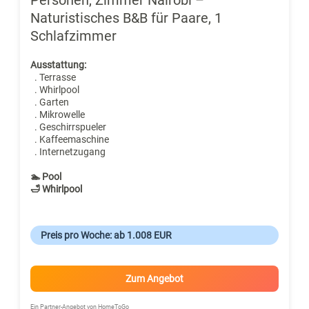
Naturistisches B&B für Paare, 1
Schlafzimmer
Ausstattung:
. Terrasse
. Whirlpool
. Garten
. Mikrowelle
. Geschirrspueler
. Kaffeemaschine
. Internetzugang
🏊 Pool
🛁 Whirlpool
Preis pro Woche: ab 1.008 EUR
Zum Angebot
Ein Partner-Angebot von HomeToGo