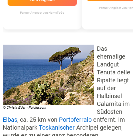
Partner-Angebot von Hom
Partner-Angebot von HomeToGo
Das
ehemalige
Landgut
Tenuta delle
Ripalte liegt
auf der
Halbinsel
Calamita im
Südosten
Elbas
, ca. 25 km von
Portoferraio
entfernt. Im
Nationalpark
Toskanischer
Archipel gelegen,
wurde es zu einer ganz besonderen