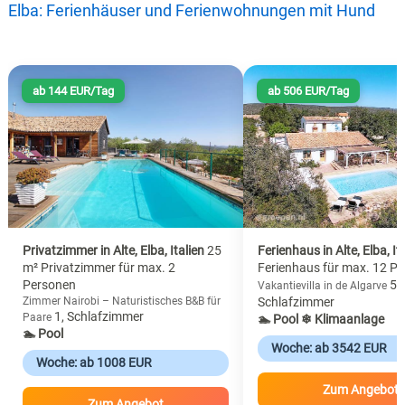
Elba: Ferienhäuser und Ferienwohnungen mit Hund
ab 144 EUR/Tag
ab 506 EUR/Tag
Privatzimmer in Alte, Elba, Italien
25
Ferienhaus in Alte, Elba, It
m² Privatzimmer für max. 2
Ferienhaus für max. 12 P
Personen
5,
Vakantievilla in de Algarve
Zimmer Nairobi – Naturistisches B&B für
Schlafzimmer
1, Schlafzimmer
Paare
🏊 Pool
❄ Klimaanlage
🏊 Pool
Woche: ab 3542 EUR
Woche: ab 1008 EUR
Zum Angebot
Zum Angebot