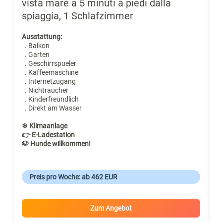
vista mare a 5 minuti a piedi dalla
spiaggia, 1 Schlafzimmer
Ausstattung:
. Balkon
. Garten
. Geschirrspueler
. Kaffeemaschine
. Internetzugang
. Nichtraucher
. Kinderfreundlich
. Direkt am Wasser
❄ Klimaanlage
👉 E-Ladestation
🐶 Hunde willkommen!
Preis pro Woche: ab 462 EUR
Zum Angebot