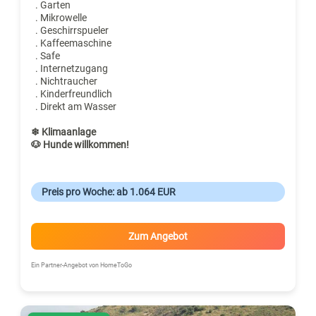
. Garten
. Mikrowelle
. Geschirrspueler
. Kaffeemaschine
. Safe
. Internetzugang
. Nichtraucher
. Kinderfreundlich
. Direkt am Wasser
❄ Klimaanlage
🐶 Hunde willkommen!
Preis pro Woche: ab 1.064 EUR
Zum Angebot
Ein Partner-Angebot von HomeToGo