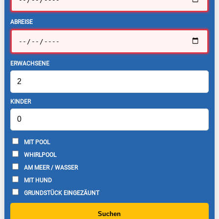
ABREISE
ERWACHSENE
KINDER
MIT POOL
WHIRLPOOL
AM MEER / WASSER
MIT HUND
GRUNDSTÜCK EINGEZÄUNT
Suchen