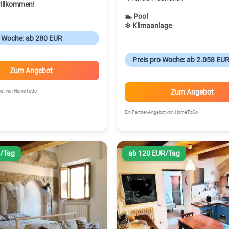
illkommen!
🏊 Pool
❄ Klimaanlage
o Woche: ab 280 EUR
Preis pro Woche: ab 2.058 EU
Zum Angebot
Zum Angebot
ebot von HomeToGo
Ein Partner-Angebot von HomeToGo
R/Tag
ab 120 EUR/Tag