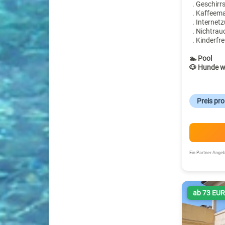
. Geschirr
. Kaffeem
. Internet
. Nichtrau
. Kinderfre
🏊 Pool
🐶 Hunde w
Preis pr
Ein Partner-Ang
ab 73 EU