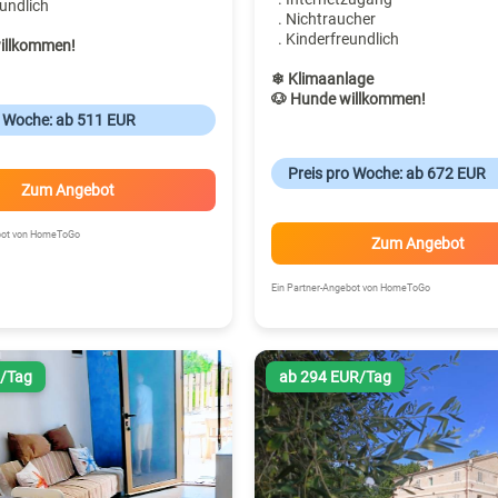
undlich
. Nichtraucher
. Kinderfreundlich
illkommen!
❄ Klimaanlage
🐶 Hunde willkommen!
o Woche: ab 511 EUR
Preis pro Woche: ab 672 EUR
Zum Angebot
ebot von HomeToGo
Zum Angebot
Ein Partner-Angebot von HomeToGo
R/Tag
ab 294 EUR/Tag