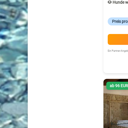
🐶 Hunde w
Preis pr
Ein Partner-Ang
ab 96 EU