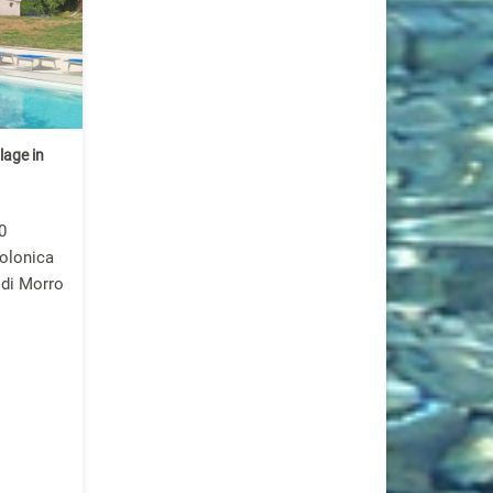
lage in
0
olonica
 di Morro