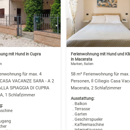
ung mit Hund in Cupra
Ferienwohnung mit Hund und Kl
in Macerata
en
Marken, Italien
ienwohnung für max. 4
58 m² Ferienwohnung für max.
 CASA VACANZE SARA - A 2
Personen, Il Ciliegio Casa Va
ALLA SPIAGGIA DI CUPRA
Macerata, 2 Schlafzimmer
, 1 Schlafzimmer
Ausstattung:
. Balkon
g:
. Terrasse
aschine
. Garten
. Geschirrspueler
zugang
. Kaffeemaschine
cher
. Internetzugang