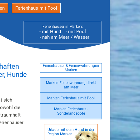
den
Ferienhaus mit Pool
Ferienhäuser in Marken:
- mit Hund
- mit Pool
- nah am Meer / Wasser
mhaften
Ferienhäuser & Ferienwohnungen
Marken
er, Hunde
Marken Ferienwohnung direkt
am Meer
Marken Ferienhaus mit Pool
t sich
Sowohl die
Marken Ferienhaus -
Sonderangebote
 traumhaft
erienhäuser
Urlaub mit dem Hund in der
Region Marken