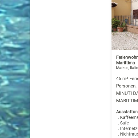
Ferienwohn
Marittima
Marken, Itali
45 m² Fer
Personen,
MINUTI D
MARITTIMA
Ausstattun
. Kaffeem
. Safe
. Internet
. Nichtrau