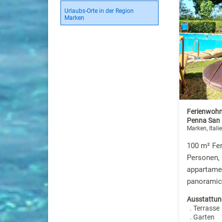
Urlaubs-Orte in der Region
Marken
Ferienwohn
Penna San 
Marken, Itali
100 m² Fe
Personen, 
appartame
panoramic
Ausstattun
. Terrasse
. Garten