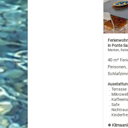
Ferienwohn
in Ponte S
Marken, Itali
40 m² Fer
Personen,
Schlafzim
Ausstattun
. Terrasse
. Mikrowel
. Kaffeem
. Safe
. Nichtrau
. Kinderfre
❄ Klimaanl