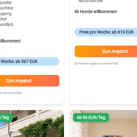
. Nichtraucher
spueler
aschine
🐶 Hunde willkommen!
zugang
cher
undlich
Preis pro Woche: ab 819 EUR
illkommen!
Zum Angebot
o Woche: ab 567 EUR
Ein Partner-Angebot von HomeToGo
Zum Angebot
ebot von HomeToGo
R/Tag
ab 96 EUR/Tag