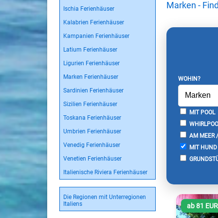
Marken - Fin
Ischia Ferienhäuser
Kalabrien Ferienhäuser
Kampanien Ferienhäuser
Latium Ferienhäuser
Ligurien Ferienhäuser
Marken Ferienhäuser
WOHIN?
Sardinien Ferienhäuser
Sizilien Ferienhäuser
MIT POOL
Toskana Ferienhäuser
WHIRLPOO
Umbrien Ferienhäuser
AM MEER 
Venedig Ferienhäuser
MIT HUND
Venetien Ferienhäuser
GRUNDSTÜ
Italienische Riviera Ferienhäuser
Die Regionen mit Unterregionen
Italiens
ab 81 EU