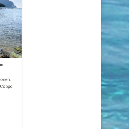
po
sonen,
 Coppo