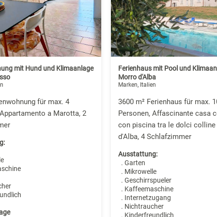
ung mit Hund und Klimaanlage
Ferienhaus mit Pool und Klimaan
asso
Morro d'Alba
en
Marken, Italien
ienwohnung für max. 4
3600 m² Ferienhaus für max. 1
 Appartamento a Marotta, 2
Personen, Affascinante casa c
mer
con piscina tra le dolci colline
d'Alba, 4 Schlafzimmer
g:
Ausstattung:
le
. Garten
aschine
. Mikrowelle
. Geschirrspueler
cher
. Kaffeemaschine
undlich
. Internetzugang
. Nichtraucher
age
. Kinderfreundlich