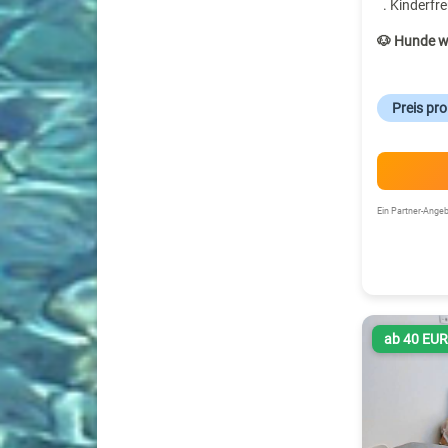
. Kinderfre
🐶 Hunde w
Preis pr
Ein Partner-Ang
ab 40 EU