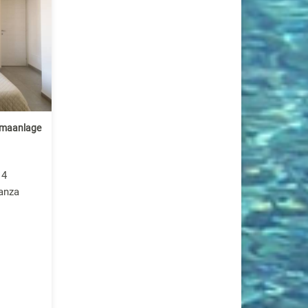
imaanlage
 4
canza