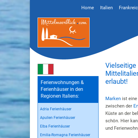
Home
Italien
Frankrei
Vielseitig
Mittelital
erlaubt!
Ferienwohnungen &
Ferienhäuser in den
Regionen Italiens:
Marken
ist ein
zwischen der
E
Adria Ferienhäuser
Küste an der be
Apulien Ferienhäuser
schön. Hier kan
Elba Ferienhäuser
und Ferienwohnu
Emilia-Romagna Ferienhäuser