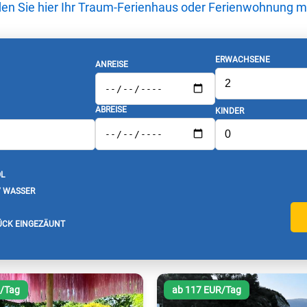
den Sie hier Ihr Traum-Ferienhaus oder Ferienwohnung m
ERWACHSENE
ANREISE
ABREISE
KINDER
L
/ WASSER
CK EINGEZÄUNT
R/Tag
ab 117 EUR/Tag