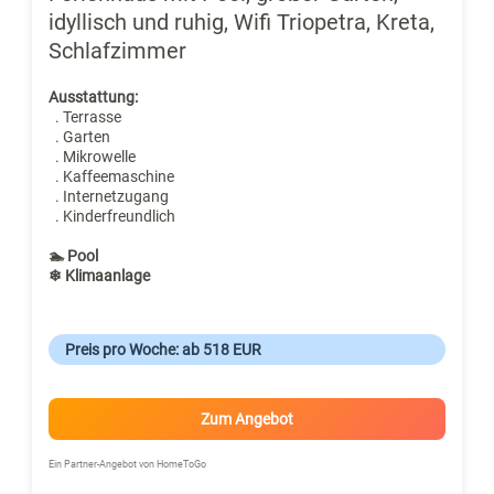
idyllisch und ruhig, Wifi Triopetra, Kreta,
Schlafzimmer
Ausstattung:
. Terrasse
. Garten
. Mikrowelle
. Kaffeemaschine
. Internetzugang
. Kinderfreundlich
🏊 Pool
❄ Klimaanlage
Preis pro Woche: ab 518 EUR
Zum Angebot
Ein Partner-Angebot von HomeToGo