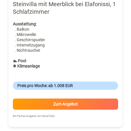
Steinvilla mit Meerblick bei Elafonissi, 1
Schlafzimmer
Ausstattung:
. Balkon
. Mikrowelle
. Geschirrspueler
. Internetzugang
. Nichtraucher
🏊 Pool
❄ Klimaanlage
Preis pro Woche: ab 1.008 EUR
Zum Angebot
Ein Partner-Angebot von HomeToGo