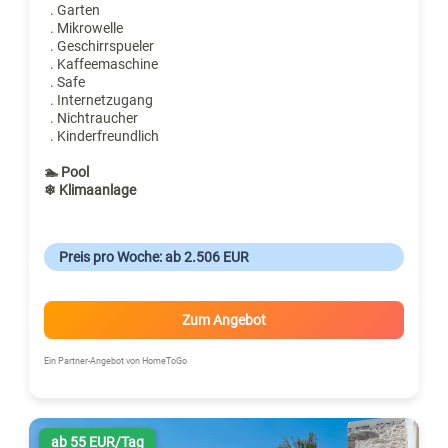
. Garten
. Mikrowelle
. Geschirrspueler
. Kaffeemaschine
. Safe
. Internetzugang
. Nichtraucher
. Kinderfreundlich
🏊 Pool
❄ Klimaanlage
Preis pro Woche: ab 2.506 EUR
Zum Angebot
Ein Partner-Angebot von HomeToGo
ab 55 EUR/Tag