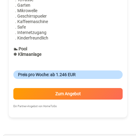
. Garten
. Mikrowelle
. Geschirrspueler
. Kaffeemaschine
. Safe
. Internetzugang
. Kinderfreundlich
🏊 Pool
❄ Klimaanlage
Preis pro Woche: ab 1.246 EUR
Zum Angebot
Ein Partner-Angebot von HomeToGo