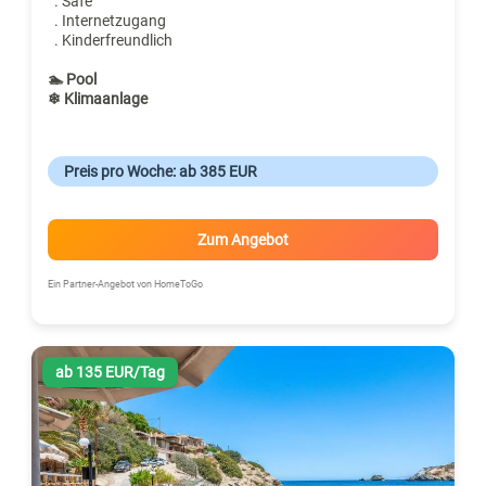
. Safe
. Internetzugang
. Kinderfreundlich
🏊 Pool
❄ Klimaanlage
Preis pro Woche: ab 385 EUR
Zum Angebot
Ein Partner-Angebot von HomeToGo
ab 135 EUR/Tag