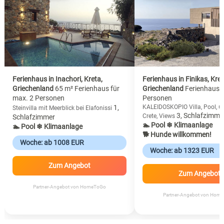
Ferienhaus in Inachori, Kreta,
Ferienhaus in Finikas, Kret
Griechenland
65 m² Ferienhaus für
Griechenland
Ferienhaus f
max. 2 Personen
Personen
1,
KALEIDOSKOPIO Villa, Pool, 6-
Steinvilla mit Meerblick bei Elafonissi
3, Schlafzimme
Crete, Views
Schlafzimmer
🏊 Pool
❄ Klimaanlage
🏊 Pool
❄ Klimaanlage
🐕 Hunde willkommen!
Woche: ab 1008 EUR
Woche: ab 1323 EUR
Zum Angebot
Zum Angebot
Partner-Angebot von HomeToGo
Partner-Angebot von Hom