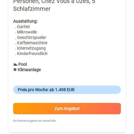
Personen, Chez Vous à Uzès, 5
Schlafzimmer
Ausstattung:
. Garten
. Mikrowelle
. Geschirrspueler
. Kaffeemaschine
. Internetzugang
. Kinderfreundlich
🏊 Pool
❄ Klimaanlage
Preis pro Woche: ab 1.498 EUR
Zum Angebot
Ein Partner-Angebot von HomeToGo