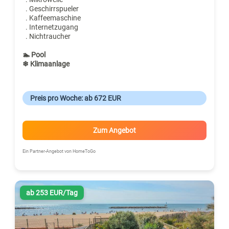
. Geschirrspueler
. Kaffeemaschine
. Internetzugang
. Nichtraucher
🏊 Pool
❄ Klimaanlage
Preis pro Woche: ab 672 EUR
Zum Angebot
Ein Partner-Angebot von HomeToGo
ab 253 EUR/Tag