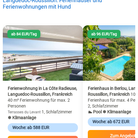
Languedoc-Roussillon: Ferienhäuser und
Ferienwohnungen mit Hund
ab 84 EUR/Tag
ab 96 EUR/Tag
Ferienwohnung in La Côte Radieuse,
Ferienhaus in Berlou, Lan
Languedoc-Roussillon, Frankreich
Roussillon, Frankreich
100
40 m² Ferienwohnung für max. 2
Ferienhaus für max. 4 Pe
Personen
2, Schlafzimmer
1, Schlafzimmer
🏊 Pool
❄ Klimaanlage
Terrasses du Levant
❄ Klimaanlage
Woche: ab 672 EUR
Woche: ab 588 EUR
Zum Angebot