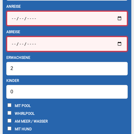
ANREISE
ABREISE
ERWACHSENE
KINDER
MIT POOL
WHIRLPOOL
AM MEER / WASSER
MIT HUND