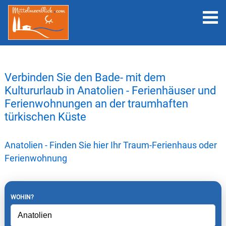
Verbinden Sie den Bade- mit dem
Kultururlaub in Anatolien - Ferienhäuser und
Ferienwohnungen an der traumhaften
türkischen Küste
Anatolien - Finden Sie hier Ihr Traum-Ferienhaus oder
Ferienwohnung
WOHIN?