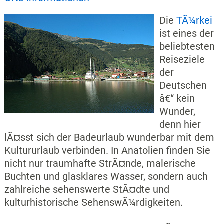
Die
TÃ¼rkei
ist eines der
beliebtesten
Reiseziele
der
Deutschen
â€“ kein
Wunder,
denn hier
lÃ¤sst sich der Badeurlaub wunderbar mit dem
Kultururlaub verbinden. In Anatolien finden Sie
nicht nur traumhafte StrÃ¤nde, malerische
Buchten und glasklares Wasser, sondern auch
zahlreiche sehenswerte StÃ¤dte und
kulturhistorische SehenswÃ¼rdigkeiten.