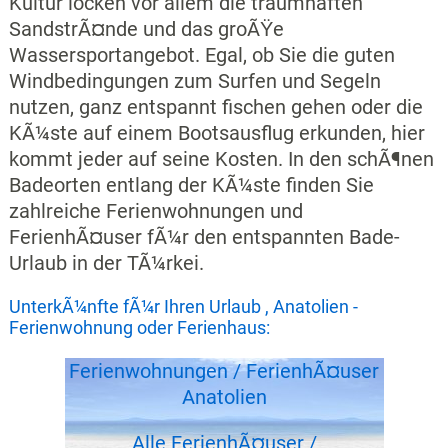
Kultur locken vor allem die traumhaften
SandstrÃ¤nde und das groÃŸe
Wassersportangebot. Egal, ob Sie die guten
Windbedingungen zum Surfen und Segeln
nutzen, ganz entspannt fischen gehen oder die
KÃ¼ste auf einem Bootsausflug erkunden, hier
kommt jeder auf seine Kosten. In den schÃ¶nen
Badeorten entlang der KÃ¼ste finden Sie
zahlreiche Ferienwohnungen und
FerienhÃ¤user fÃ¼r den entspannten Bade-
Urlaub in der TÃ¼rkei.
UnterkÃ¼nfte fÃ¼r Ihren Urlaub , Anatolien -
Ferienwohnung oder Ferienhaus:
Ferienwohnungen / FerienhÃ¤user
Anatolien
Alle FerienhÃ¤user /