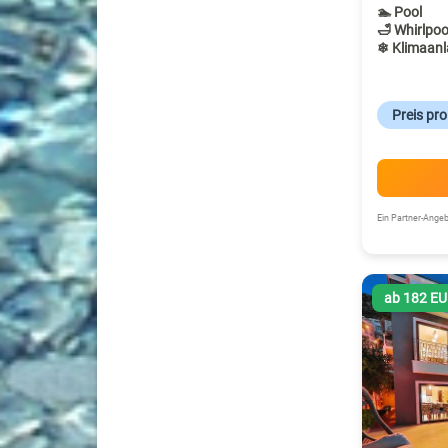
🏊 Pool
🛁 Whirlpoo
❄ Klimaanl
Preis pr
Ein Partner-Ang
ab 182 E