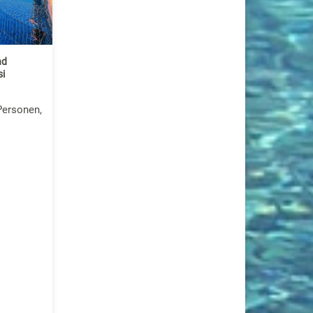
nd
si
Personen,