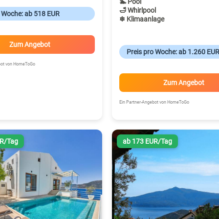
🏊 Pool
🛁 Whirlpool
o Woche: ab 518 EUR
❄ Klimaanlage
Zum Angebot
Preis pro Woche: ab 1.260 EU
ebot von HomeToGo
Zum Angebot
Ein Partner-Angebot von HomeToGo
UR/Tag
ab 173 EUR/Tag