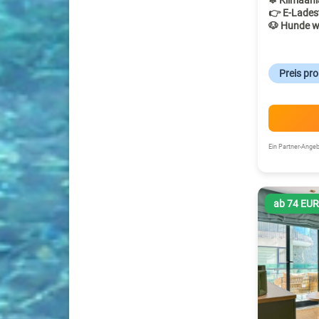
❄ Klimaanl
👉 E-Lades
🐶 Hunde w
Preis pr
Ein Partner-Ang
ab 74 EU