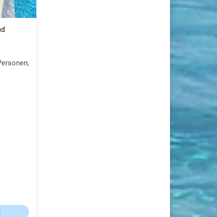
nd
Personen,
R