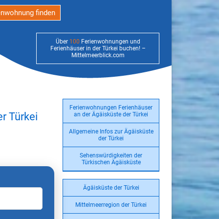
enwohnung finden
Über
100
Ferienwohnungen und
Ferienhäuser in der Türkei buchen! –
Mittelmeerblick.com
Ferienwohnungen Ferienhäuser
r Türkei
an der Ägäisküste der Türkei
Allgemeine Infos zur Ägäisküste
der Türkei
Sehenswürdigkeiten der
Türkischen Ägäisküste
Ägäisküste der Türkei
Mittelmeerregion der Türkei