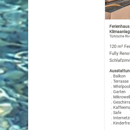
Ferienhaus 
Klimaanlag
Türkische Riv
120 m² Fer
Fully Reno
Schlafzim
Ausstattun
. Balkon
. Terrasse
. Whirlpool
. Garten
. Mikrowel
. Geschirr
. Kaffeem
. Safe
. Internet
. Kinderfre