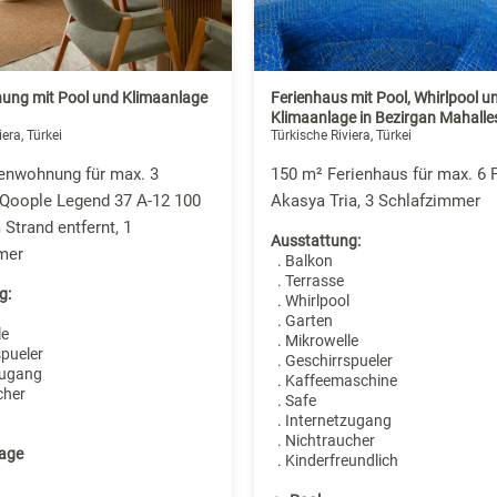
ung mit Pool und Klimaanlage
Ferienhaus mit Pool, Whirlpool u
Klimaanlage in Bezirgan Mahalle
iera, Türkei
Türkische Riviera, Türkei
ienwohnung für max. 3
150 m² Ferienhaus für max. 6 
 Qoople Legend 37 А-12 100
Akasya Tria, 3 Schlafzimmer
Strand entfernt, 1
Ausstattung:
mer
. Balkon
. Terrasse
g:
. Whirlpool
. Garten
le
. Mikrowelle
spueler
. Geschirrspueler
zugang
. Kaffeemaschine
cher
. Safe
. Internetzugang
. Nichtraucher
age
. Kinderfreundlich