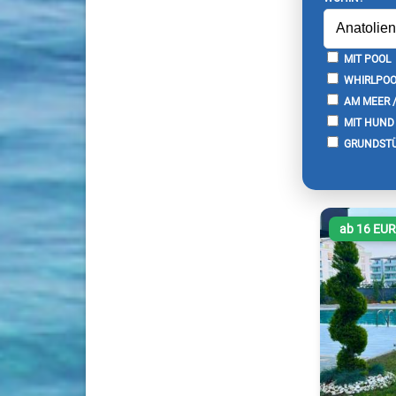
MIT POOL
WHIRLPOO
AM MEER 
MIT HUND
GRUNDSTÜ
ab 16 EU