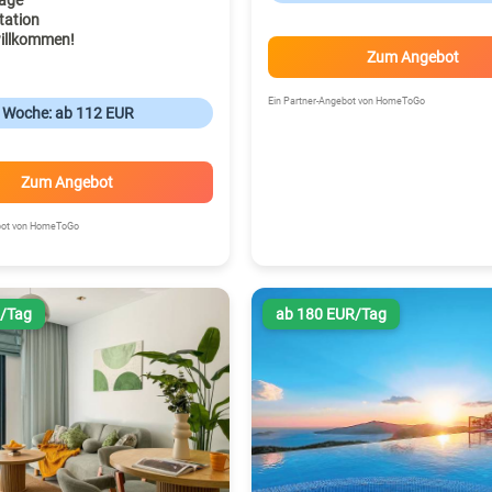
age
tation
illkommen!
Zum Angebot
Ein Partner-Angebot von HomeToGo
o Woche: ab 112 EUR
Zum Angebot
ebot von HomeToGo
R/Tag
ab 180 EUR/Tag