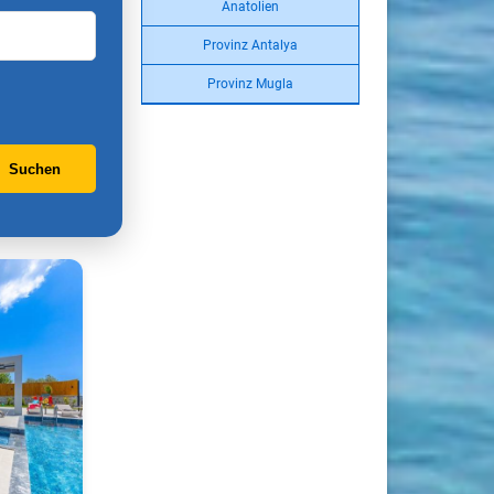
Anatolien
Provinz Antalya
Provinz Mugla
Suchen