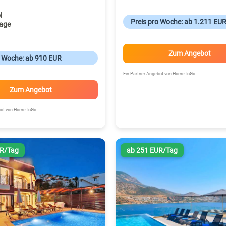
l
Preis pro Woche: ab 1.211 EU
age
Zum Angebot
o Woche: ab 910 EUR
Ein Partner-Angebot von HomeToGo
Zum Angebot
ebot von HomeToGo
UR/Tag
ab 251 EUR/Tag