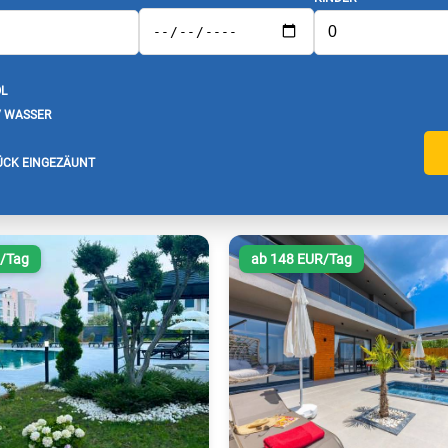
L
/ WASSER
CK EINGEZÄUNT
R/Tag
ab 148 EUR/Tag