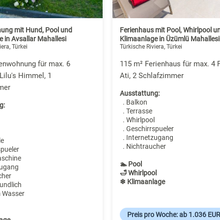
ung mit Hund, Pool und
Ferienhaus mit Pool, Whirlpool u
 in Avsallar Mahallesi
Klimaanlage in Üzümlü Mahallesi
iera, Türkei
Türkische Riviera, Türkei
ienwohnung für max. 6
115 m² Ferienhaus für max. 4 
Lilu's Himmel, 1
Ati, 2 Schlafzimmer
mer
Ausstattung:
. Balkon
g:
. Terrasse
. Whirlpool
. Geschirrspueler
. Internetzugang
le
. Nichtraucher
spueler
aschine
🏊 Pool
zugang
🛁 Whirlpool
cher
❄ Klimaanlage
undlich
m Wasser
Preis pro Woche: ab 1.036 EU