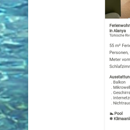
Ferienwohn
in Alanya
Türkische Riv
55 m² Fer
Personen,
Meter vom 
Schlafzim
Ausstattun
. Balkon
. Mikrowel
. Geschirr
. Internet
. Nichtrau
🏊 Pool
❄ Klimaanl