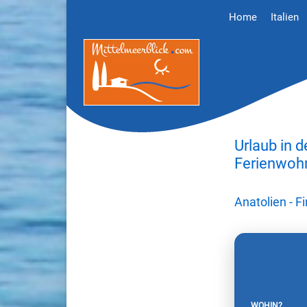
Home
Italien
Urlaub in 
Ferienwohn
Anatolien - 
WOHIN?