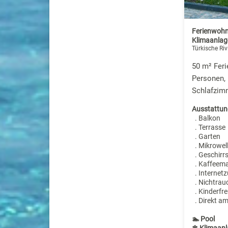
Ferienwohn
Klimaanlage
Türkische Riv
50 m² Fer
Personen, 
Schlafzim
Ausstattun
. Balkon
. Terrasse
. Garten
. Mikrowel
. Geschirr
. Kaffeem
. Internet
. Nichtrau
. Kinderfre
. Direkt a
🏊 Pool