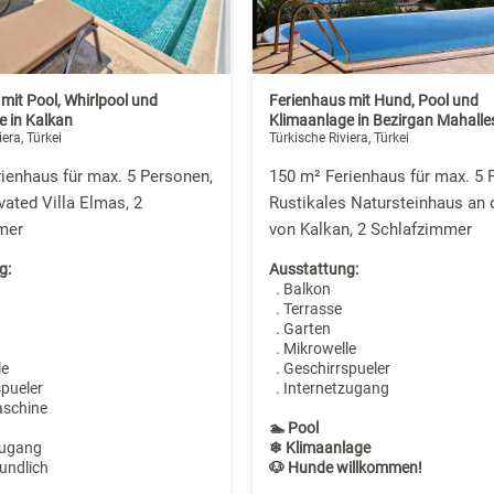
mit Pool, Whirlpool und
Ferienhaus mit Hund, Pool und
e in Kalkan
Klimaanlage in Bezirgan Mahalle
iera, Türkei
Türkische Riviera, Türkei
ienhaus für max. 5 Personen,
150 m² Ferienhaus für max. 5 
vated Villa Elmas, 2
Rustikales Natursteinhaus an 
mer
von Kalkan, 2 Schlafzimmer
g:
Ausstattung:
. Balkon
. Terrasse
. Garten
. Mikrowelle
le
. Geschirrspueler
spueler
. Internetzugang
aschine
🏊 Pool
zugang
❄ Klimaanlage
undlich
🐶 Hunde willkommen!