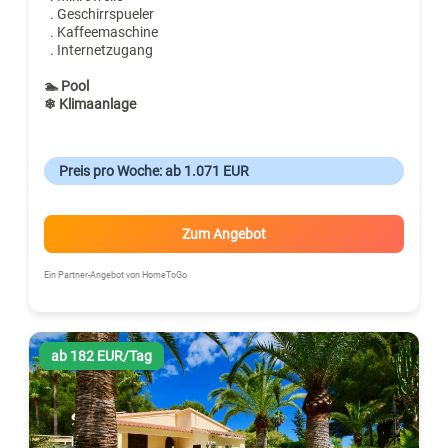
. Geschirrspueler
. Kaffeemaschine
. Internetzugang
🏊 Pool
❄ Klimaanlage
Preis pro Woche: ab 1.071 EUR
Zum Angebot
Ein Partner-Angebot von HomeToGo
ab 182 EUR/Tag