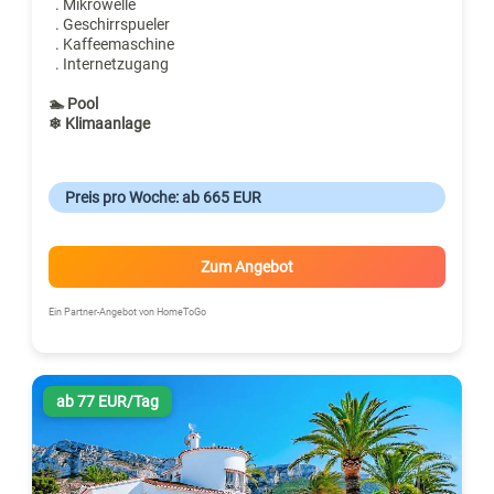
. Mikrowelle
. Geschirrspueler
. Kaffeemaschine
. Internetzugang
🏊 Pool
❄ Klimaanlage
Preis pro Woche: ab 665 EUR
Zum Angebot
Ein Partner-Angebot von HomeToGo
ab 77 EUR/Tag