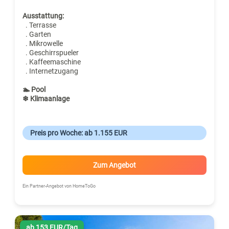
Ausstattung:
. Terrasse
. Garten
. Mikrowelle
. Geschirrspueler
. Kaffeemaschine
. Internetzugang
🏊 Pool
❄ Klimaanlage
Preis pro Woche: ab 1.155 EUR
Zum Angebot
Ein Partner-Angebot von HomeToGo
ab 153 EUR/Tag