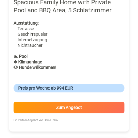
Spacious Family Home with Private
Pool and BBQ Area, 5 Schlafzimmer
Ausstattung:
. Terrasse
. Geschirrspueler
. Internetzugang
. Nichtraucher
🏊 Pool
❄ Klimaanlage
🐶 Hunde willkommen!
Preis pro Woche: ab 994 EUR
Zum Angebot
Ein Partner-Angebot von HomeToGo