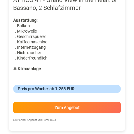
Bassano, 2 Schlafzimmer
Ausstattung:
. Balkon
. Mikrowelle
. Geschirrspueler
. Kaffeemaschine
. Internetzugang
. Nichtraucher
. Kinderfreundlich
❄ Klimaanlage
Preis pro Woche: ab 1.253 EUR
Zum Angebot
Ein Partner-Angebot von HomeToGo