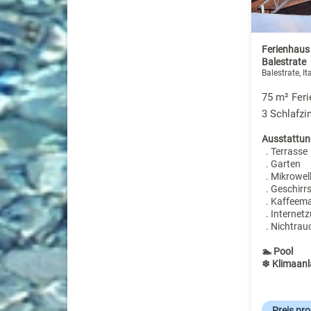
Ferienhaus 
Balestrate
Balestrate, It
75 m² Feri
3 Schlafz
Ausstattun
. Terrasse
. Garten
. Mikrowel
. Geschirr
. Kaffeem
. Internet
. Nichtrau
🏊 Pool
❄ Klimaanl
Preis pr