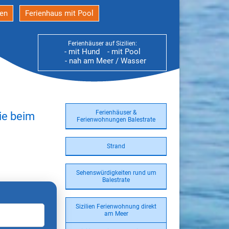
den
Ferienhaus mit Pool
Ferienhäuser auf Sizilien:
- mit Hund
- mit Pool
- nah am Meer / Wasser
Ferienhäuser &
ie beim
Ferienwohnungen Balestrate
Strand
g
Sehenswürdigkeiten rund um
Balestrate
Sizilien Ferienwohnung direkt
am Meer