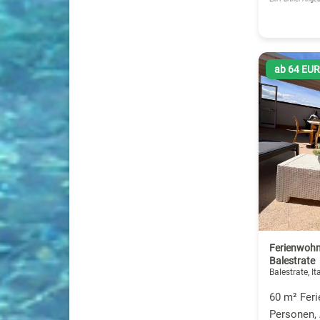
ab 64 EU
Ferienwohn
Balestrate
Balestrate, It
60 m² Fer
Personen,