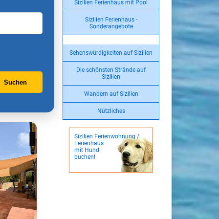
Sizilien Ferienhaus mit Pool
Sizilien Ferienhaus -
Sonderangebote
Sehenswürdigkeiten auf Sizilien
Die schönsten Strände auf
Sizilien
Suchen
Wandern auf Sizilien
Nützliches
Sizilien Ferienwohnung /
Ferienhaus
mit Hund
buchen!