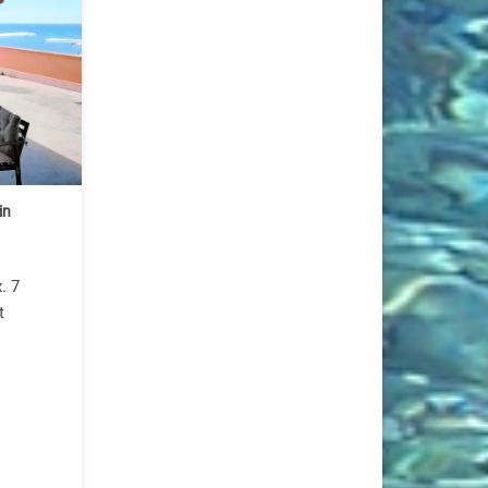
in
. 7
t