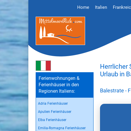
Home
Italien
Frankrei
Herrlicher
Urlaub in B
Ferienwohnungen &
Ferienhäuser in den
Balestrate -
Regionen Italiens:
Adria Ferienhäuser
Apulien Ferienhäuser
Elba Ferienhäuser
Emilia-Romagna Ferienhäuser