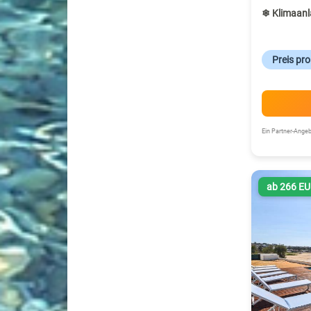
❄ Klimaanl
Preis pr
Ein Partner-Ang
ab 266 E