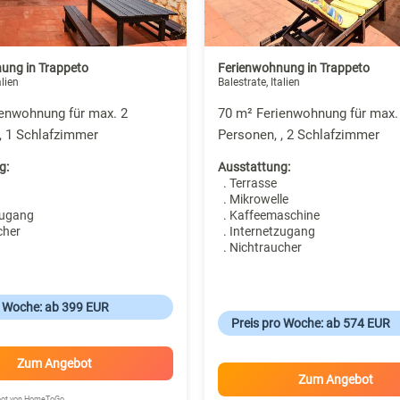
ung in Trappeto
Ferienwohnung in Trappeto
alien
Balestrate, Italien
ienwohnung für max. 2
70 m² Ferienwohnung für max.
, 1 Schlafzimmer
Personen, , 2 Schlafzimmer
g:
Ausstattung:
. Terrasse
. Mikrowelle
zugang
. Kaffeemaschine
cher
. Internetzugang
. Nichtraucher
o Woche: ab 399 EUR
Preis pro Woche: ab 574 EUR
Zum Angebot
Zum Angebot
ebot von HomeToGo