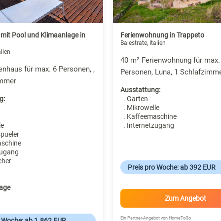
mit Pool und Klimaanlage in
Ferienwohnung in Trappeto
Balestrate, Italien
alien
40 m² Ferienwohnung für max.
enhaus für max. 6 Personen, ,
Personen, Luna, 1 Schlafzimm
immer
Ausstattung:
g:
. Garten
. Mikrowelle
. Kaffeemaschine
le
. Internetzugang
spueler
aschine
zugang
cher
Preis pro Woche: ab 392 EUR
age
Zum Angebot
Ein Partner-Angebot von HomeToGo
o Woche: ab 1.862 EUR