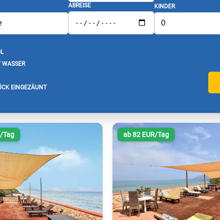
ABREISE
KINDER
L
/ WASSER
CK EINGEZÄUNT
R/Tag
ab 82 EUR/Tag