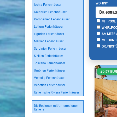
WOHIN?
Ischia Ferienhäuser
Kalabrien Ferienhäuser
Kampanien Ferienhäuser
MIT POOL
Latium Ferienhäuser
WHIRLPOO
Ligurien Ferienhäuser
AM MEER 
MIT HUND
Marken Ferienhäuser
GRUNDSTÜ
Sardinien Ferienhäuser
Sizilien Ferienhäuser
Toskana Ferienhäuser
Umbrien Ferienhäuser
ab 57 EU
Venedig Ferienhäuser
Venetien Ferienhäuser
Italienische Riviera Ferienhäuser
Die Regionen mit Unterregionen
Italiens