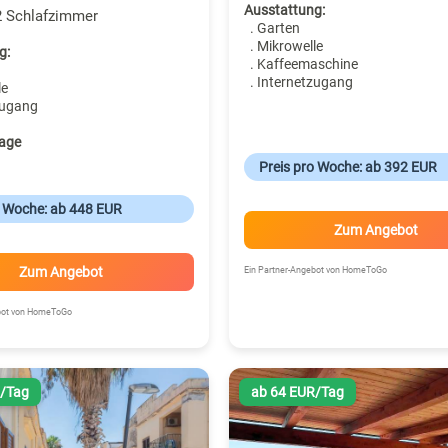
Ausstattung:
2 Schlafzimmer
. Garten
. Mikrowelle
g:
. Kaffeemaschine
. Internetzugang
le
zugang
age
Preis pro Woche: ab 392 EUR
o Woche: ab 448 EUR
Zum Angebot
Zum Angebot
Ein Partner-Angebot von HomeToGo
ebot von HomeToGo
R/Tag
ab 64 EUR/Tag