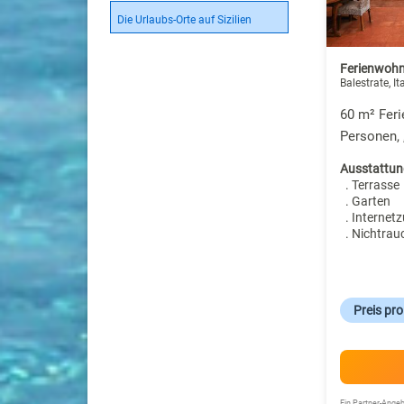
Die Urlaubs-Orte auf Sizilien
Ferienwohn
Balestrate, It
60 m² Fer
Personen, 
Ausstattun
. Terrasse
. Garten
. Internet
. Nichtrau
Preis pr
Ein Partner-Ang