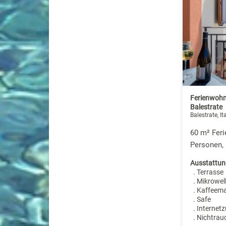
Ferienwohn
Balestrate
Balestrate, It
60 m² Fer
Personen,
Ausstattun
. Terrasse
. Mikrowel
. Kaffeem
. Safe
. Internet
. Nichtrau