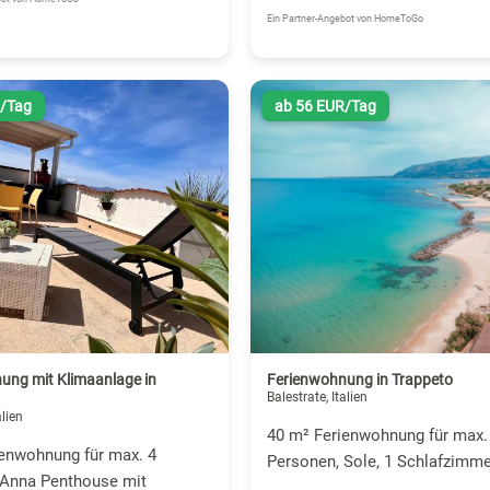
Ein Partner-Angebot von HomeToGo
R/Tag
ab 56 EUR/Tag
ung mit Klimaanlage in
Ferienwohnung in Trappeto
Balestrate, Italien
alien
40 m² Ferienwohnung für max.
ienwohnung für max. 4
Personen, Sole, 1 Schlafzimme
 Anna Penthouse mit