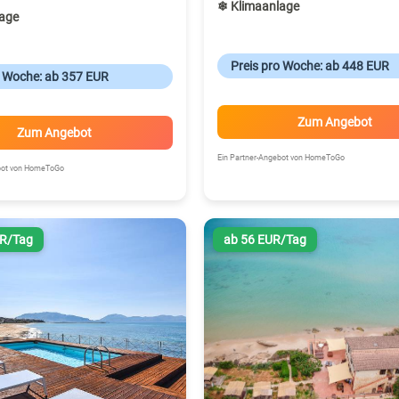
❄ Klimaanlage
age
Preis pro Woche: ab 448 EUR
o Woche: ab 357 EUR
Zum Angebot
Zum Angebot
Ein Partner-Angebot von HomeToGo
ebot von HomeToGo
UR/Tag
ab 56 EUR/Tag