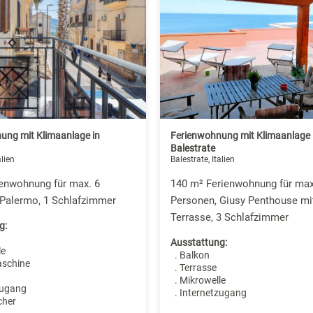
ung mit Klimaanlage in
Ferienwohnung mit Klimaanlage 
Balestrate
alien
Balestrate, Italien
ienwohnung für max. 6
140 m² Ferienwohnung für max
 Palermo, 1 Schlafzimmer
Personen, Giusy Penthouse mi
Terrasse, 3 Schlafzimmer
g:
Ausstattung:
le
. Balkon
aschine
. Terrasse
. Mikrowelle
zugang
. Internetzugang
cher