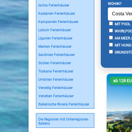
WOHIN?
Ischia Ferienhäuser
Kalabrien Ferienhäuser
Kampanien Ferienhäuser
MIT POOL
Latium Ferienhäuser
WHIRLPOO
Ligurien Ferienhäuser
AM MEER 
MIT HUND
Marken Ferienhäuser
GRUNDSTÜ
Sardinien Ferienhäuser
Sizilien Ferienhäuser
Toskana Ferienhäuser
Umbrien Ferienhäuser
ab 128 E
Venedig Ferienhäuser
Venetien Ferienhäuser
Italienische Riviera Ferienhäuser
Die Regionen mit Unterregionen
Italiens