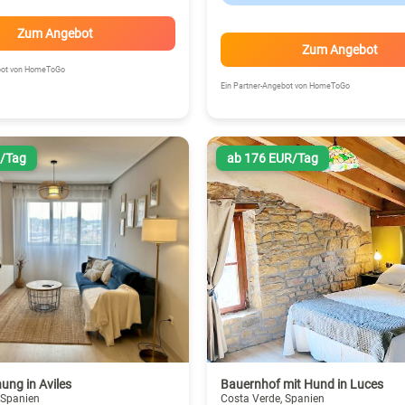
Zum Angebot
Zum Angebot
ebot von HomeToGo
Ein Partner-Angebot von HomeToGo
R/Tag
ab 176 EUR/Tag
ung in Aviles
Bauernhof mit Hund in Luces
 Spanien
Costa Verde, Spanien