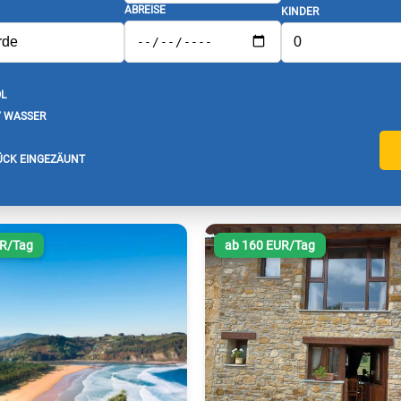
ABREISE
KINDER
L
/ WASSER
CK EINGEZÄUNT
UR/Tag
ab 160 EUR/Tag