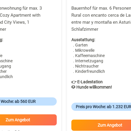
ienwohnung für max. 3
Bauernhof für max. 6 Personen
 Cozy Apartment with
Rural con encanto cerca de La
d City Views, 1
entre mar y montaña en Asturi
mer
Schlafzimmer
g:
Ausstattung:
. Garten
. Mikrowelle
le
. Kaffeemaschine
aschine
. Internetzugang
zugang
. Nichtraucher
cher
. Kinderfreundlich
undlich
👉 E-Ladestation
🐶 Hunde willkommen!
o Woche: ab 560 EUR
Preis pro Woche: ab 1.232 EU
Zum Angebot
Zum Angebot