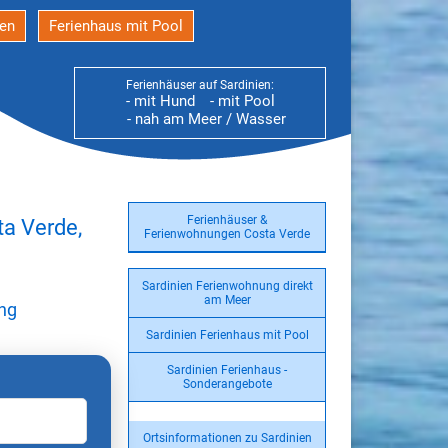
den
Ferienhaus mit Pool
Ferienhäuser auf Sardinien:
- mit Hund
- mit Pool
- nah am Meer / Wasser
Ferienhäuser &
ta Verde,
Ferienwohnungen Costa Verde
Sardinien Ferienwohnung direkt
am Meer
ung
Sardinien Ferienhaus mit Pool
Sardinien Ferienhaus -
Sonderangebote
Ortsinformationen zu Sardinien