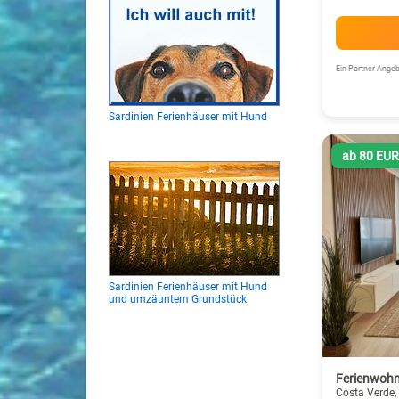
Ein Partner-Ang
Sardinien Ferienhäuser mit Hund
ab 80 EU
Sardinien Ferienhäuser mit Hund
und umzäuntem Grundstück
Ferienwohn
Costa Verde,