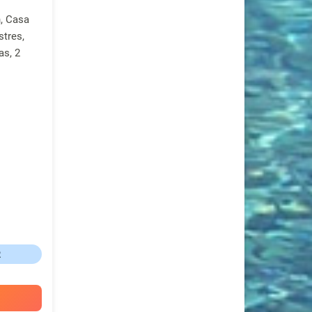
, Casa
stres,
as, 2
R