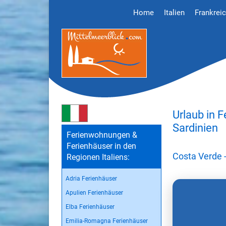
Home
Italien
Frankrei
Urlaub in 
Sardinien
Ferienwohnungen &
Ferienhäuser in den
Costa Verde 
Regionen Italiens:
Adria Ferienhäuser
Apulien Ferienhäuser
Elba Ferienhäuser
Emilia-Romagna Ferienhäuser