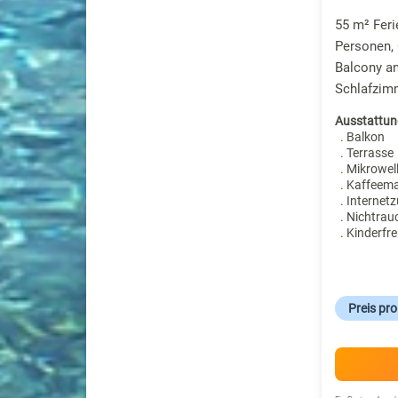
55 m² Fer
Personen,
Balcony an
Schlafzim
Ausstattun
. Balkon
. Terrasse
. Mikrowel
. Kaffeem
. Internet
. Nichtrau
. Kinderfre
Preis pr