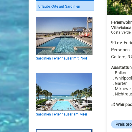
Urlaubs-Orte auf Sardinien
Ferienwohn
Villaviciosa
Costa Verde,
90 m² Fer
Personen,
Gaitero, 3
Sardinien Ferienhäuser mit Pool
Ausstattun
. Balkon
. Whirlpool
. Garten
. Mikrowel
. Nichtrau
🛁 Whirlpoo
Sardinien Ferienhäuser am Meer
Preis pr