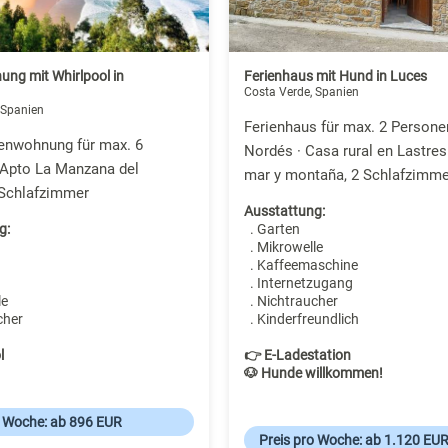
ung mit Whirlpool in
Ferienhaus mit Hund in Luces
Costa Verde, Spanien
 Spanien
Ferienhaus für max. 2 Persone
ienwohnung für max. 6
Nordés · Casa rural en Lastres
 Apto La Manzana del
mar y montaña, 2 Schlafzimme
 Schlafzimmer
Ausstattung:
g:
. Garten
. Mikrowelle
. Kaffeemaschine
. Internetzugang
le
. Nichtraucher
cher
. Kinderfreundlich
l
👉 E-Ladestation
🐶 Hunde willkommen!
o Woche: ab 896 EUR
Preis pro Woche: ab 1.120 EU