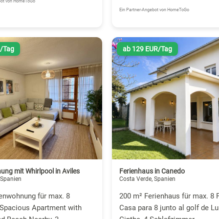
ebot von HomeToGo
Ein Partner-Angebot von HomeToGo
R/Tag
ab 129 EUR/Tag
ng mit Whirlpool in Aviles
Ferienhaus in Canedo
 Spanien
Costa Verde, Spanien
ienwohnung für max. 8
200 m² Ferienhaus für max. 8 
 Spacious Apartment with
Casa para 8 junto al golf de L