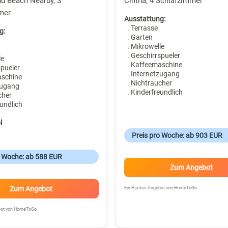
d Beach Nearby, 3
Cintha, 4 Schlafzimmer
mer
Ausstattung:
. Terrasse
g:
. Garten
. Mikrowelle
. Geschirrspueler
le
. Kaffeemaschine
spueler
. Internetzugang
aschine
. Nichtraucher
zugang
. Kinderfreundlich
cher
undlich
l
Preis pro Woche: ab 903 EUR
o Woche: ab 588 EUR
Zum Angebot
Zum Angebot
Ein Partner-Angebot von HomeToGo
ebot von HomeToGo