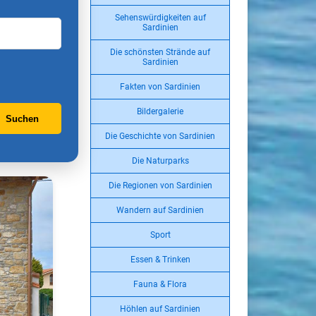
Sehenswürdigkeiten auf
Sardinien
Die schönsten Strände auf
Sardinien
Fakten von Sardinien
Bildergalerie
Suchen
Die Geschichte von Sardinien
Die Naturparks
Die Regionen von Sardinien
Wandern auf Sardinien
Sport
Essen & Trinken
Fauna & Flora
Höhlen auf Sardinien