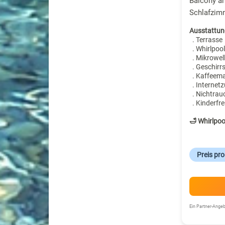
Balcony an
Schlafzim
Ausstattun
. Terrasse
. Whirlpool
. Mikrowel
. Geschirr
. Kaffeem
. Internet
. Nichtrau
. Kinderfre
🛁 Whirlpoo
Preis pr
Ein Partner-Ang